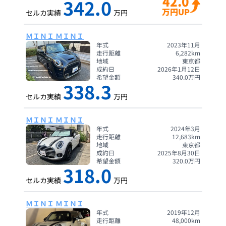
42.0
342.0
万円UP
セルカ実績
万円
ＭＩＮＩ ＭＩＮＩ
年式
2023年11月
走行距離
6,282
km
地域
東京都
成約日
2026年1月12日
希望金額
340.0
万円
338.3
セルカ実績
万円
ＭＩＮＩ ＭＩＮＩ
年式
2024年3月
走行距離
12,683
km
地域
東京都
成約日
2025年8月30日
希望金額
320.0
万円
318.0
セルカ実績
万円
ＭＩＮＩ ＭＩＮＩ
年式
2019年12月
走行距離
48,000
km