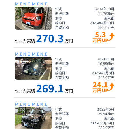
ＭＩＮＩ ＭＩＮＩ
年式
2024年10月
走行距離
11,783
km
地域
東京都
成約日
2026年4月10日
希望金額
265.0
万円
5.3
270.3
万円UP
セルカ実績
万円
ＭＩＮＩ ＭＩＮＩ
年式
2021年1月
走行距離
16,556
km
地域
東京都
成約日
2025年3月3日
希望金額
245.0
万円
24.1
269.1
万円UP
セルカ実績
万円
ＭＩＮＩ ＭＩＮＩ
年式
2022年5月
走行距離
29,943
km
地域
東京都
成約日
2026年6月19日
希望金額
280.0
万円