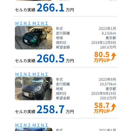
266.1
セルカ実績
万円
ＭＩＮＩ ＭＩＮＩ
年式
2022年1月
走行距離
8,132
km
地域
東京都
成約日
2024年12月9日
希望金額
180.0
万円
80.5
260.5
万円UP
セルカ実績
万円
ＭＩＮＩ ＭＩＮＩ
年式
2023年9月
走行距離
10,579
km
地域
東京都
成約日
2025年9月19日
希望金額
200.0
万円
58.7
258.7
万円UP
セルカ実績
万円
ＭＩＮＩ ＭＩＮＩ
年式
2021年1月