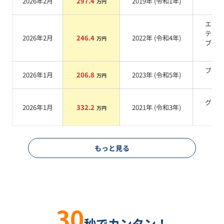
2026年2月
297.4
2019
年 (
令和1年
)
万円
系
エニ
ティ
2026年2月
246.4
2022
年 (
令和4年
)
万円
ブラ
系
ブラ
2026年1月
206.8
2023
年 (
令和5年
)
万円
系
グリ
2026年1月
332.2
2021
年 (
令和3年
)
万円
系
もっと見る
30
秒でカンタン！