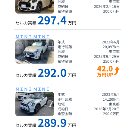
地域
東京都
成約日
2026年2月16日
希望金額
300.0
万円
297.4
セルカ実績
万円
ＭＩＮＩ ＭＩＮＩ
年式
2022年6月
走行距離
20,097
km
地域
東京都
成約日
2025年9月29日
希望金額
250.0
万円
42.0
292.0
万円UP
セルカ実績
万円
ＭＩＮＩ ＭＩＮＩ
年式
2023年6月
走行距離
14,299
km
地域
東京都
成約日
2026年2月20日
希望金額
290.0
万円
289.9
セルカ実績
万円