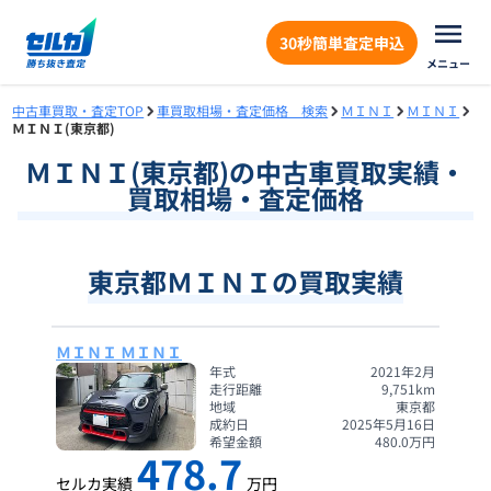
30秒簡単査定申込
メニュー
中古車買取・査定TOP
車買取相場・査定価格 検索
ＭＩＮＩ
ＭＩＮＩ
ＭＩＮＩ(東京都)
ＭＩＮＩ
(
東京都
)の中古車買取実績・
買取相場・査定価格
東京都ＭＩＮＩの買取実績
ＭＩＮＩ ＭＩＮＩ
年式
2021年2月
走行距離
9,751
km
地域
東京都
成約日
2025年5月16日
希望金額
480.0
万円
478.7
セルカ実績
万円