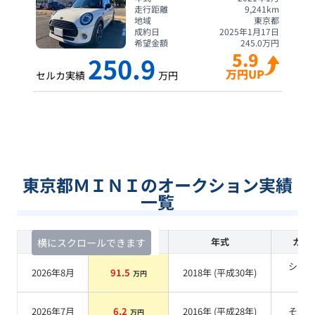
走行距離
9,241
km
地域
東京都
成約日
2025年1月17日
希望金額
245.0
万円
5.9
250.9
万円UP
セルカ実績
万円
東京都ＭＩＮＩのオークション実績
一覧
査定時期
セルカ実績
年式
カラ
横にスクロールできます
シル
2026年8月
91.5
2018
年 (
平成30年
)
万円
系
2026年7月
6.2
2016
年 (
平成28年
)
その
万円