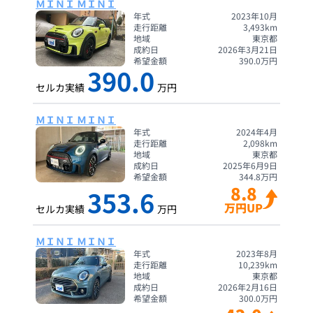
ＭＩＮＩ ＭＩＮＩ
年式
2023年10月
走行距離
3,493
km
地域
東京都
成約日
2026年3月21日
希望金額
390.0
万円
390.0
セルカ実績
万円
ＭＩＮＩ ＭＩＮＩ
年式
2024年4月
走行距離
2,098
km
地域
東京都
成約日
2025年6月9日
希望金額
344.8
万円
8.8
353.6
万円UP
セルカ実績
万円
ＭＩＮＩ ＭＩＮＩ
年式
2023年8月
走行距離
10,239
km
地域
東京都
成約日
2026年2月16日
希望金額
300.0
万円