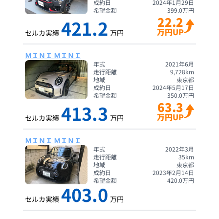
成約日
2024年1月29日
希望金額
399.0
万円
22.2
421.2
万円UP
セルカ実績
万円
ＭＩＮＩ ＭＩＮＩ
年式
2021年6月
走行距離
9,728
km
地域
東京都
成約日
2024年5月17日
希望金額
350.0
万円
63.3
413.3
万円UP
セルカ実績
万円
ＭＩＮＩ ＭＩＮＩ
年式
2022年3月
走行距離
35
km
地域
東京都
成約日
2023年2月14日
希望金額
420.0
万円
403.0
セルカ実績
万円