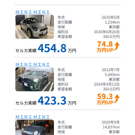
ＭＩＮＩ ＭＩＮＩ
年式
2025年5月
走行距離
1,234
km
地域
東京都
成約日
2026年6月26日
希望金額
380.0
万円
74.8
454.8
万円UP
セルカ実績
万円
ＭＩＮＩ ＭＩＮＩ
年式
2022年7月
走行距離
5,445
km
地域
東京都
成約日
2024年4月12日
希望金額
364.0
万円
59.3
423.3
万円UP
セルカ実績
万円
ＭＩＮＩ ＭＩＮＩ
年式
2020年9月
走行距離
14,837
km
地域
東京都