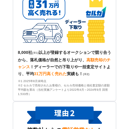
8,000社
以上が登録するオークションで競り合う
(※1)
から、落札価格が自然と吊り上がり、
高額売却のチ
ャンス
！
ディーラーでの下取りや一括査定サイトよ
り、平均
31万円高く売れた
実績も！
(※2)
※1 2025年8月末時点
※2 セルカで売却されたお客様の、セルカ売却価格と他社査定額の差額
平均額を算出（当社実施アンケートより2022年4月～2024年9月 回答
1,533件）