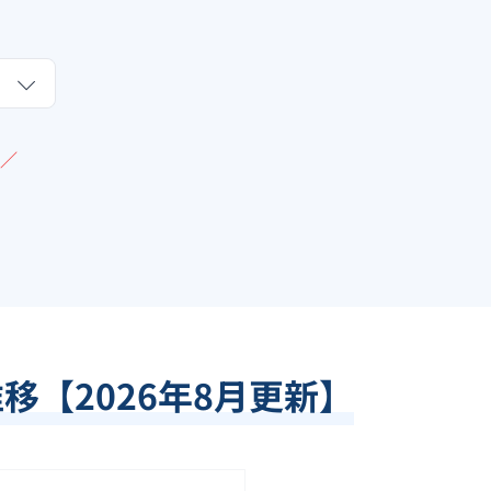
／
推移【
2026
年
8
月更新】