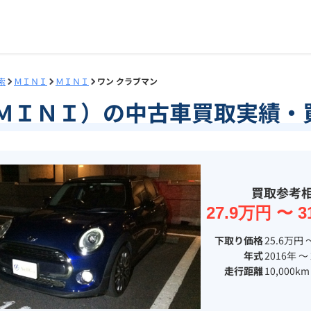
索
ＭＩＮＩ
ＭＩＮＩ
ワン クラブマン
（ＭＩＮＩ）の中古車買取実績・
買取参考
27.9万円 〜 3
下取り価格
25.6万円 
年式
2016年 〜
走行距離
10,000km