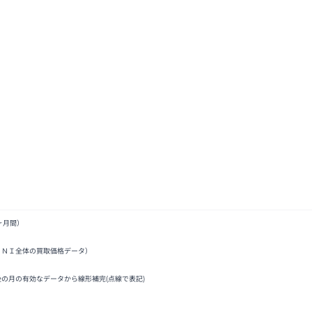
ヶ月間）
ＩＮＩ全体の買取価格データ）
後の月の有効なデータから線形補完(点線で表記)