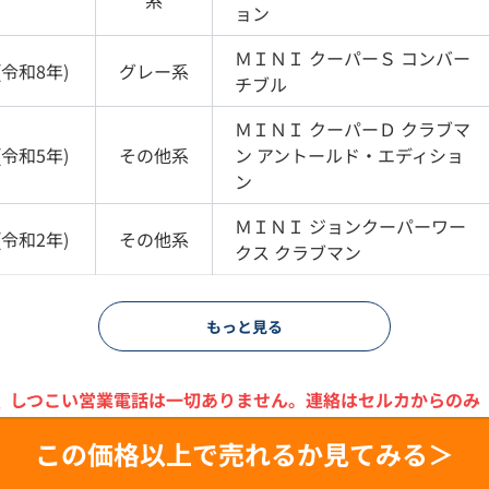
系
ョン
ＭＩＮＩ
クーパーＳ コンバー
(
令和8年
)
グレー
系
チブル
ＭＩＮＩ
クーパーＤ クラブマ
(
令和5年
)
その他
系
ン アントールド・エディショ
ン
ＭＩＮＩ
ジョンクーパーワー
(
令和2年
)
その他
系
クス クラブマン
もっと見る
＼
しつこい営業電話は一切ありません。
連絡はセルカからのみ
この価格以上で売れるか見てみる＞