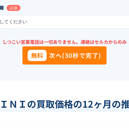
離
必須
してください
＼
しつこい営業電話は一切ありません。
連絡はセルカからのみ
無料
次へ(30秒で完了)
ＩＮＩ
の買取価格の12ヶ月の