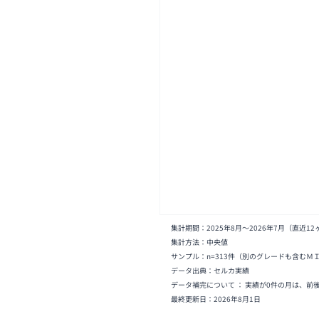
集計期間：
2025年8月
〜
2026年7月
（直近12
集計方法：中央値
サンプル：n=
313
件
（別のグレードも含むＭ
データ出典：セルカ実績
データ補完について ： 実績が0件の月は、前
最終更新日：
2026年8月1日