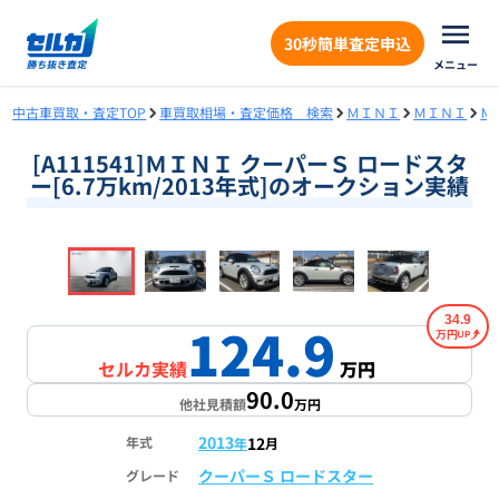
30秒簡単査定申込
メニュー
中古車買取・査定TOP
車買取相場・査定価格 検索
ＭＩＮＩ
ＭＩＮＩ
Ｍ
[A111541]ＭＩＮＩ クーパーＳ ロードスタ
ー[6.7万km/2013年式]のオークション実績
❮
❯
1
/
17
34.9
124.9
万円
セルカ実績
万円
90.0
他社見積額
万円
2013
12
年式
年
月
クーパーＳ ロードスター
グレード