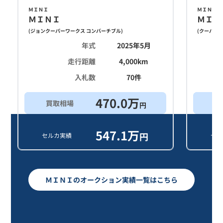
ＭＩＮＩ
ＭＩＮＩ
ＭＩＮＩ
ＭＩＮ
(
ジョンクーパーワークス コンバーチブル
)
(
クーパーＳ
年式
2025年5月
走行距離
4,000
km
入札数
70
件
470.0
万
買取相場
買
円
547.1
万
円
セルカ実績
セル
ＭＩＮＩのオークション実績一覧はこちら