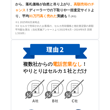
から、落札価格が自然と吊り上がり、
高額売却のチ
ャンス
！
ディーラーでの下取りや一括査定サイトよ
り、平均
31万円高く売れた
実績も！
(※2)
※1 2025年8月末時点
※2 セルカで売却されたお客様の、セルカ売却価格と他社査定額の差額
平均額を算出（当社実施アンケートより2022年4月～2024年9月 回答
1,533件）
複数社からの
電話営業なし
！
やりとりはセルカ１社とだけ