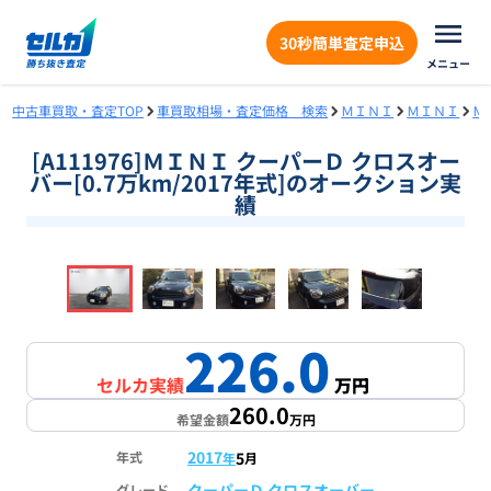
30秒簡単査定申込
メニュー
中古車買取・査定TOP
車買取相場・査定価格 検索
ＭＩＮＩ
ＭＩＮＩ
Ｍ
[A111976]ＭＩＮＩ クーパーＤ クロスオー
バー[0.7万km/2017年式]のオークション実
績
❮
❯
1
/
18
226.0
セルカ実績
万円
260.0
希望金額
万円
2017
5
年式
年
月
クーパーＤ クロスオーバー
グレード