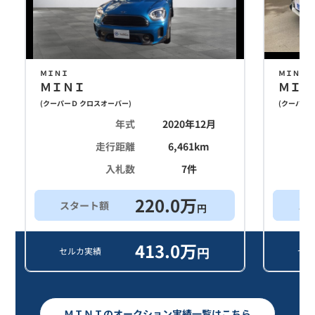
ＭＩＮＩ
ＭＩＮＩ
ＭＩＮＩ
ＭＩＮ
(
クーパーＤ クロスオーバー
)
(
クーパーＤ
年式
2020年12月
走行距離
6,461
km
入札数
7
件
220.0
万
スタート額
ス
円
413.0
万
円
セルカ実績
セル
ＭＩＮＩのオークション実績一覧はこちら