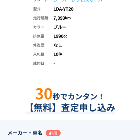
LDA-YT20
型式
7,393
走行距離
km
ブルー
カラー
1990
排気量
cc
なし
修復歴
10
入札数
件
-
成約日
30
秒でカンタン！
【無料】査定申し込み
メーカー・車名
必須