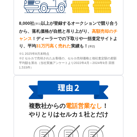
8,000社
以上が登録するオークションで競り合う
(※1)
から、落札価格が自然と吊り上がり、
高額売却のチ
ャンス
！
ディーラーでの下取りや一括査定サイトよ
り、平均
31万円高く売れた
実績も！
(※2)
※1 2025年8月末時点
※2 セルカで売却されたお客様の、セルカ売却価格と他社査定額の差額
平均額を算出（当社実施アンケートより2022年4月～2024年9月 回答
1,533件）
複数社からの
電話営業なし
！
やりとりはセルカ１社とだけ