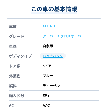
この車の基本情報
車種
ＭＩＮＩ
グレード
クーパーＤ クロスオーバー
車歴
自家用
ボディタイプ
ハッチバック
ドア数
5
ドア
外装色
ブルー
燃料
ディーゼル
輸入区分
並行
AC
AAC