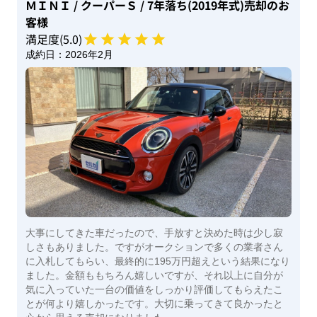
ＭＩＮＩ
/ クーパーＳ
/ 7年落ち(2019年式)
売却のお
客様
満足度(
5
.0)
成約日：
2026年2月
大事にしてきた車だったので、手放すと決めた時は少し寂
しさもありました。ですがオークションで多くの業者さん
に入札してもらい、最終的に195万円超えという結果になり
ました。金額ももちろん嬉しいですが、それ以上に自分が
気に入っていた一台の価値をしっかり評価してもらえたこ
とが何より嬉しかったです。大切に乗ってきて良かったと