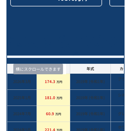
ＭＩＮＩ クーパーＤ クラブマン/7
年落ち(2019年式)のオークションデ
ータ一覧
査定時期
セルカ実績
年式
カラー
横にスクロールできます
ブラッ
2026年3月
174.3
2019
年 (
令和1年
)
万円
系
シルバ
2025年1月
181.0
2019
年 (
令和1年
)
万円
系
2024年7月
60.9
2019
年 (
令和1年
)
グレー
万円
ホワイ
2024年5月
221.4
2019
年 (
令和1年
)
万円