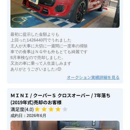
最初に提示した金額よりも
上回った1426440円でうれました
主人が大事に大切に一週間に一度車の掃除
車での食事はＮＧ中も外もとても綺麗です
8月車検なので売却しました。
又次の車に乗って人生楽しみます
ありがとうございました♪😊
オークション実績詳細を見る
ＭＩＮＩ
/ クーパーＳ クロスオーバー
/ 7年落ち
(2019年式)
売却のお客様
満足度(
4
.0)
成約日：
2026年6月