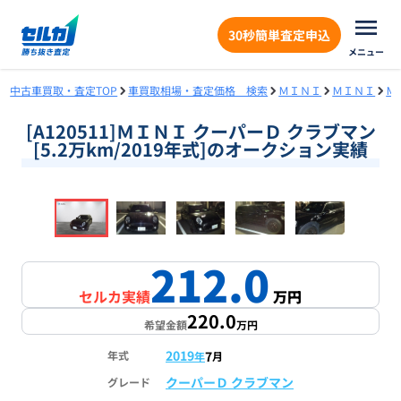
30秒簡単査定申込
メニュー
中古車買取・査定TOP
車買取相場・査定価格 検索
ＭＩＮＩ
ＭＩＮＩ
Ｍ
[A120511]ＭＩＮＩ クーパーＤ クラブマン
[5.2万km/2019年式]のオークション実績
❮
❯
1
/
18
212.0
セルカ実績
万円
220.0
希望金額
万円
2019
7
年式
年
月
クーパーＤ クラブマン
グレード