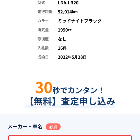
LDA-LR20
型式
52,014
走行距離
km
ミッドナイトブラック
カラー
1990
排気量
cc
なし
修復歴
16
入札数
件
2022
5
28
成約日
年
月
日
30
秒でカンタン！
【無料】査定申し込み
メーカー・車名
必須