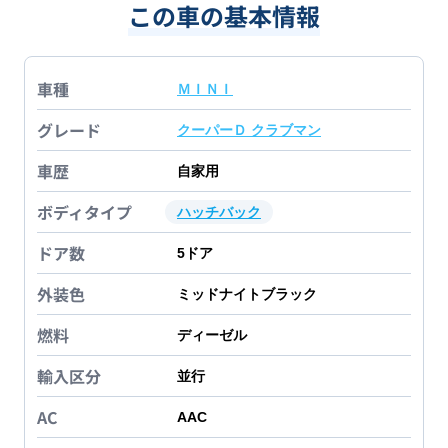
この車の基本情報
車種
ＭＩＮＩ
グレード
クーパーＤ クラブマン
車歴
自家用
ボディタイプ
ハッチバック
ドア数
5
ドア
外装色
ミッドナイトブラック
燃料
ディーゼル
輸入区分
並行
AC
AAC