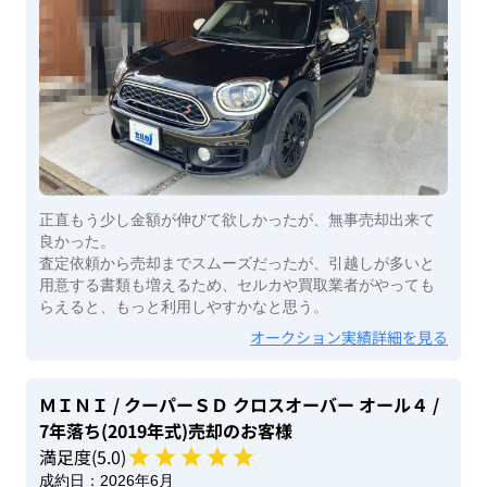
正直もう少し金額が伸びて欲しかったが、無事売却出来て
良かった。
査定依頼から売却までスムーズだったが、引越しが多いと
用意する書類も増えるため、セルカや買取業者がやっても
らえると、もっと利用しやすかなと思う。
オークション実績詳細を見る
ＭＩＮＩ
/ クーパーＳＤ クロスオーバー オール４
/
7年落ち(2019年式)
売却のお客様
満足度(
5
.0)
成約日：
2026年6月