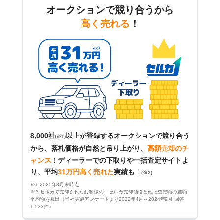
オークションで競り合うから
高く売れる
！
8,000社
以上が登録するオークションで競り合う
(※1)
から、落札価格が自然と吊り上がり、
高額売却のチ
ャンス
！
ディーラーでの下取りや一括査定サイトよ
り、平均
31万円高く売れた
実績も！
(※2)
※1 2025年8月末時点
※2 セルカで売却されたお客様の、セルカ売却価格と他社査定額の差額
平均額を算出（当社実施アンケートより2022年4月～2024年9月 回答
1,533件）