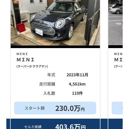
ＭＩＮＩ
ＭＩＮＩ
ＭＩＮＩ
ＭＩＮ
(
クーパーＤ クラブマン
)
(
クーパーＤ
年式
2023年11月
走行距離
4,561
km
入札数
119
件
230.0
万
スタート額
他
円
403.6
万
円
セルカ実績
セル