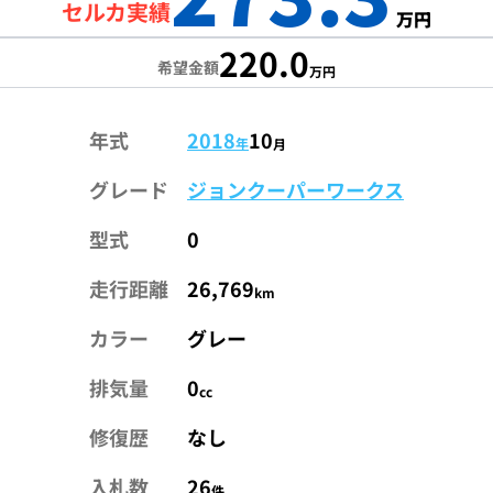
セルカ実績
万円
220.0
希望金額
万円
年式
2018
10
年
月
グレード
ジョンクーパーワークス
型式
0
走行距離
26,769
km
カラー
グレー
排気量
0
cc
修復歴
なし
入札数
26
件