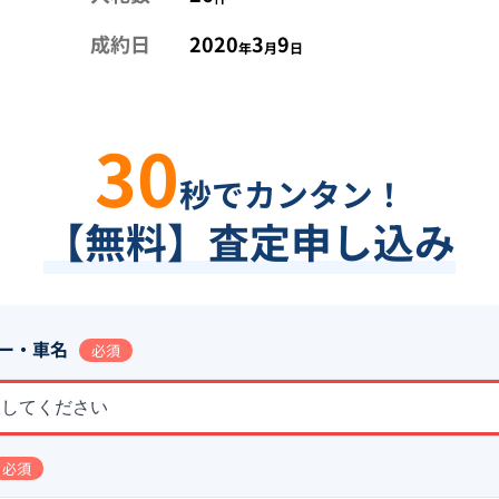
成約日
2020
3
9
年
月
日
30
秒でカンタン！
【無料】査定申し込み
ー・車名
必須
択してください
必須