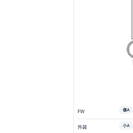
FW
傷A
外装
小A