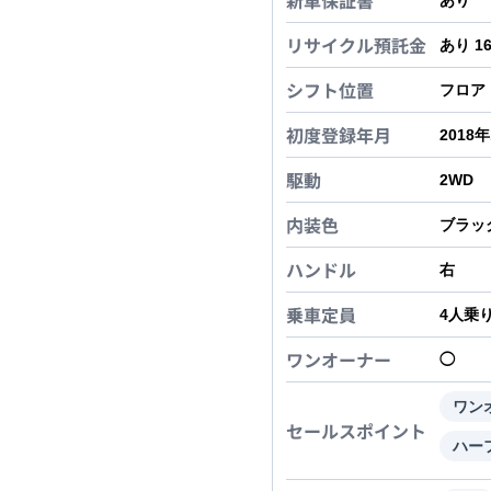
新車保証書
あり
リサイクル預託金
あり 1
シフト位置
フロア
初度登録年月
2018
駆動
2WD
内装色
ブラッ
ハンドル
右
乗車定員
4
人乗
ワンオーナー
◯
ワン
セールスポイント
ハー