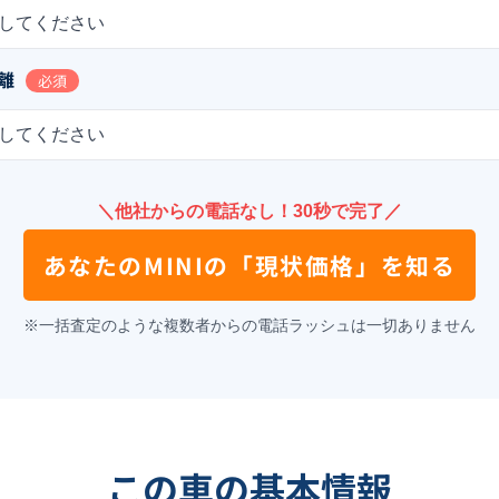
してください
離
必須
してください
＼他社からの電話なし！30秒で完了／
あなたの
MINI
の
「現状価格」を知る
※一括査定のような複数者からの電話ラッシュは一切ありません
この車の基本情報