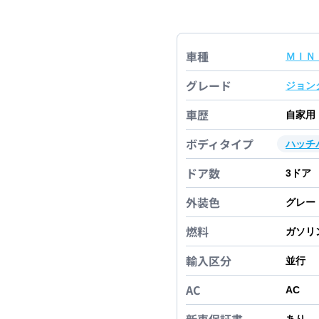
車種
ＭＩＮ
グレード
ジョン
車歴
自家用
ボディタイプ
ハッチ
ドア数
3
ドア
外装色
グレー
燃料
ガソリ
輸入区分
並行
AC
AC