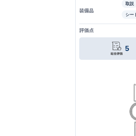
取説
装備品
シー
評価点
5