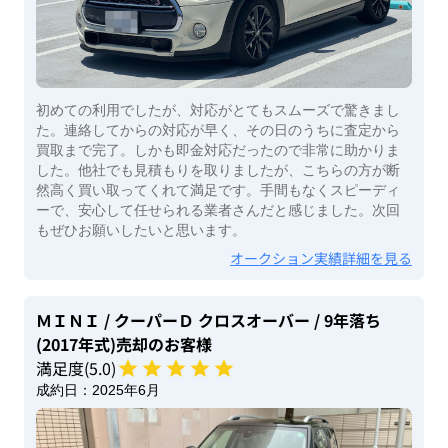
初めての利用でしたが、対応がとてもスムーズで驚きまし
た。連絡してからの対応が早く、その日のうちに査定から
買取まで完了。しかも即金対応だったので非常に助かりま
した。他社でも見積もりを取りましたが、こちらの方が断
然高く買い取ってくれて満足です。手間もなくスピーディ
ーで、安心して任せられる業者さんだと感じました。次回
もぜひお願いしたいと思います。
オークション実績詳細を見る
ＭＩＮＩ
/ クーパーＤ クロスオーバー
/ 9年落ち
(2017年式)
売却のお客様
満足度(
5
.0)
成約日：
2025年6月