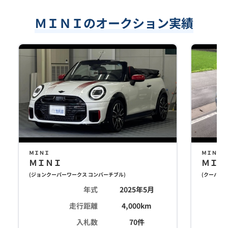
ＭＩＮＩのオークション実績
ＭＩＮＩ
ＭＩＮＩ
ＭＩＮＩ
ＭＩＮ
(
ジョンクーパーワークス コンバーチブル
)
(
クーパーＳ
年式
2025年5月
走行距離
4,000
km
入札数
70
件