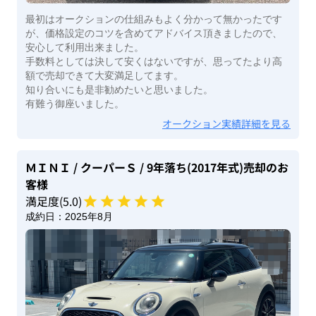
最初はオークションの仕組みもよく分かって無かったです
が、価格設定のコツを含めてアドバイス頂きましたので、
安心して利用出来ました。
手数料としては決して安くはないですが、思ってたより高
額で売却できて大変満足してます。
知り合いにも是非勧めたいと思いました。
有難う御座いました。
オークション実績詳細を見る
ＭＩＮＩ
/ クーパーＳ
/ 9年落ち(2017年式)
売却のお
客様
満足度(
5
.0)
成約日：
2025年8月