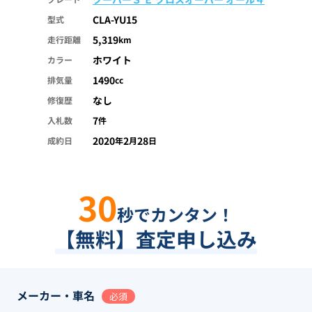
CLA-YU15
型式
5,319
走行距離
km
ホワイト
カラー
1490
排気量
cc
なし
修復歴
7
入札数
件
2020
2
28
成約日
年
月
日
30
秒でカンタン！
【無料】査定申し込み
メーカー・車名
必須