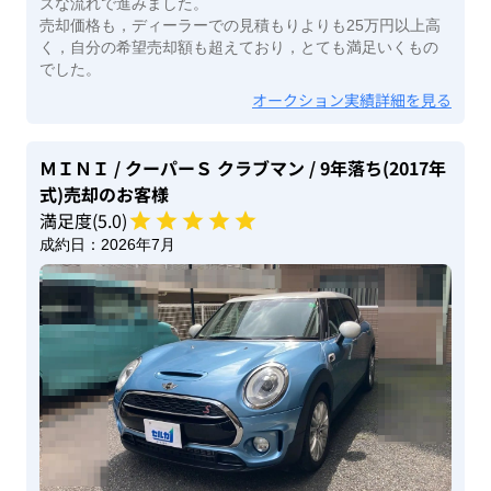
ズな流れで進みました。
売却価格も，ディーラーでの見積もりよりも25万円以上高
く，自分の希望売却額も超えており，とても満足いくもの
でした。
オークション実績詳細を見る
ＭＩＮＩ
/ クーパーＳ クラブマン
/ 9年落ち(2017年
式)
売却のお客様
満足度(
5
.0)
成約日：
2026年7月