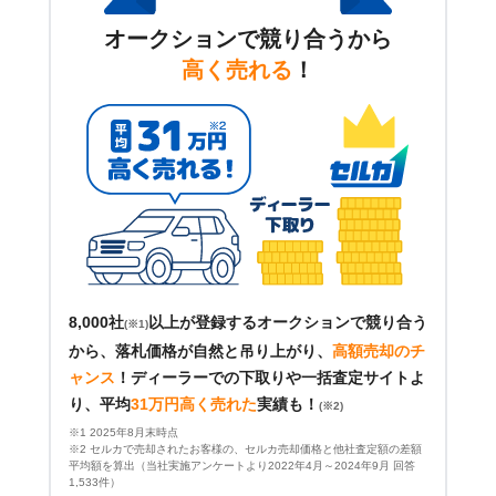
オークションで競り合うから
高く売れる
！
8,000社
以上が登録するオークションで競り合う
(※1)
から、落札価格が自然と吊り上がり、
高額売却のチ
ャンス
！
ディーラーでの下取りや一括査定サイトよ
り、平均
31万円高く売れた
実績も！
(※2)
※1 2025年8月末時点
※2 セルカで売却されたお客様の、セルカ売却価格と他社査定額の差額
平均額を算出（当社実施アンケートより2022年4月～2024年9月 回答
1,533件）