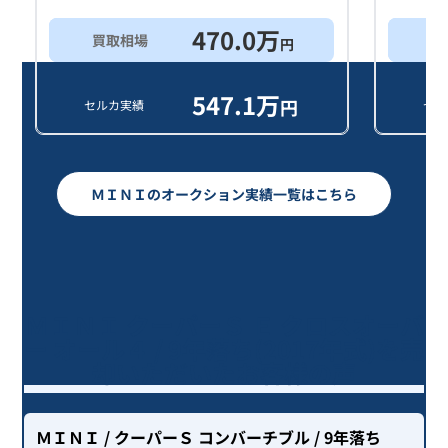
470.0
万
買取相場
買
円
547.1
万
円
セルカ実績
セル
ＭＩＮＩのオークション実績一覧はこちら
ＭＩＮＩ クーパーＳ Ｅ クロスオーバ
ー オール４ / 9年落ち(2017年式)を売
却いただいたお客様の声
ＭＩＮＩ
/ クーパーＳ コンバーチブル
/ 9年落ち