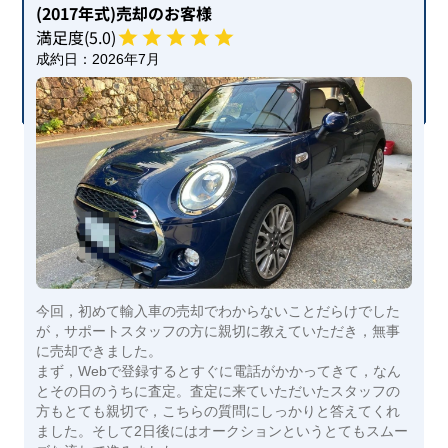
(2017年式)
売却のお客様
満足度(
5
.0)
成約日：
2026年7月
今回，初めて輸入車の売却でわからないことだらけでした
が，サポートスタッフの方に親切に教えていただき，無事
に売却できました。
まず，Webで登録するとすぐに電話がかかってきて，なん
とその日のうちに査定。査定に来ていただいたスタッフの
方もとても親切で，こちらの質問にしっかりと答えてくれ
ました。そして2日後にはオークションというとてもスムー