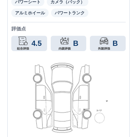
パワーシート
カメラ（バック）
アルミホイール
パワートランク
評価点
4.5
B
B