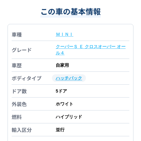
この車の基本情報
車種
ＭＩＮＩ
クーパーＳ Ｅ クロスオーバー オー
グレード
ル４
車歴
自家用
ボディタイプ
ハッチバック
ドア数
5
ドア
外装色
ホワイト
燃料
ハイブリッド
輸入区分
並行