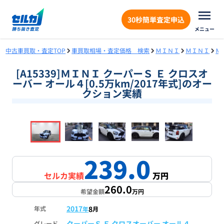
30秒簡単査定申込
メニュー
中古車買取・査定TOP
車買取相場・査定価格 検索
ＭＩＮＩ
ＭＩＮＩ
Ｍ
[A15339]ＭＩＮＩ クーパーＳ Ｅ クロスオ
ーバー オール４[0.5万km/2017年式]のオー
クション実績
❮
❯
1
/
16
239.0
セルカ実績
万円
260.0
希望金額
万円
2017
8
年式
年
月
クーパーＳ Ｅ クロスオーバー オール４
グレード