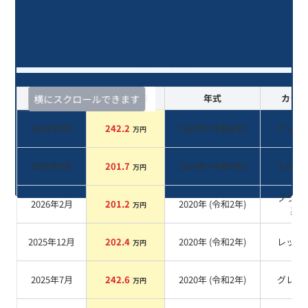
ＭＩＮＩ クーパーＤ クラブマン/6
年落ち(2020年式)のオークションデ
ータ一覧
査定時期
セルカ実績
年式
カラー
横にスクロールできます
2026年3月
242.2
2020
年 (
令和2年
)
グレー
万円
2026年2月
201.7
2020
年 (
令和2年
)
その他
万円
ブラッ
2026年2月
201.2
2020
年 (
令和2年
)
万円
系
2025年12月
202.4
2020
年 (
令和2年
)
レッド
万円
2025年7月
242.6
2020
年 (
令和2年
)
グレー
万円