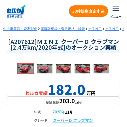
30秒簡単査定申込
メニュー
中古車買取・査定TOP
車買取相場・査定価格 検索
ＭＩＮＩ
ＭＩＮＩ
Ｍ
[A207612]ＭＩＮＩ クーパーＤ クラブマン
[2.4万km/2020年式]のオークション実績
❮
❯
1
/
18
182.0
セルカ実績
万円
203.0
希望金額
万円
2020
11
年式
年
月
クーパーＤ クラブマン
グレード