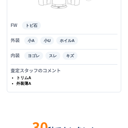
FW
トビ石
外装
小A
小U
ホイルA
内装
ヨゴレ
スレ
キズ
査定スタッフのコメント
トリムA
外装薄A
30