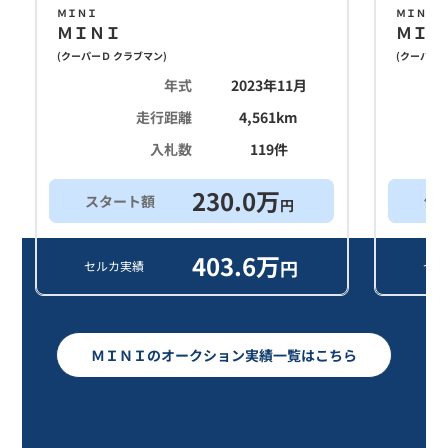
ＭＩＮＩ
ＭＩＮＩ
ＭＩＮＩ
ＭＩＮ
(
クーパーＤ クラブマン
)
(
クーパーＤ
年式
2023年11月
走行距離
4,561
km
入札数
119
件
230.0
万
スタート額
他
円
403.6
万
円
セルカ実績
セル
ＭＩＮＩのオークション実績一覧はこちら