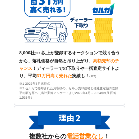
8,000社
以上が登録するオークションで競り合う
(※1)
から、落札価格が自然と吊り上がり、
高額売却のチ
ャンス
！
ディーラーでの下取りや一括査定サイトよ
り、平均
31万円高く売れた
実績も！
(※2)
※1 2025年8月末時点
※2 セルカで売却されたお客様の、セルカ売却価格と他社査定額の差額
平均額を算出（当社実施アンケートより2022年4月～2024年9月 回答
1,533件）
複数社からの
電話営業なし
！