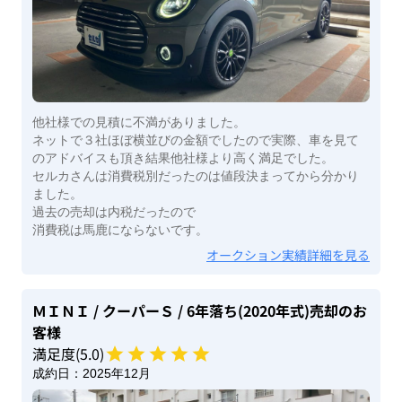
他社様での見積に不満がありました。
ネットで３社ほぼ横並びの金額でしたので実際、車を見て
のアドバイスも頂き結果他社様より高く満足でした。
セルカさんは消費税別だったのは値段決まってから分かり
ました。
過去の売却は内税だったので
消費税は馬鹿にならないです。
オークション実績詳細を見る
ＭＩＮＩ
/ クーパーＳ
/ 6年落ち(2020年式)
売却のお
客様
満足度(
5
.0)
成約日：
2025年12月