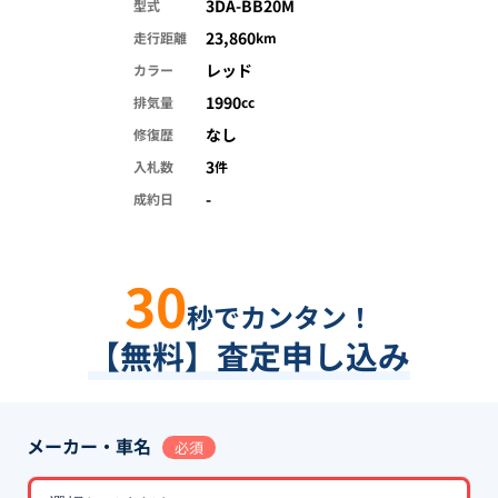
3DA-BB20M
型式
23,860
走行距離
km
レッド
カラー
1990
排気量
cc
なし
修復歴
3
入札数
件
-
成約日
30
秒でカンタン！
【無料】査定申し込み
メーカー・車名
必須