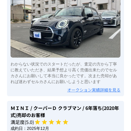
わからない状況でのスタートだったが、査定の方から丁寧
に教えていただき、結果予想より高く売価出来たのでセル
カさんにお願いして本当に良かったです。次また売却があ
れば迷わずセルカさんにお願いしようと思います
オークション実績詳細を見る
ＭＩＮＩ
/ クーパーＤ クラブマン
/ 6年落ち(2020年
式)
売却のお客様
満足度(
5
.0)
成約日：
2025年12月