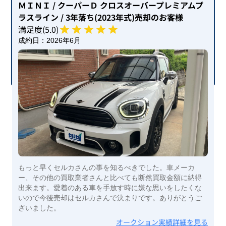
ＭＩＮＩ
/ クーパーＤ クロスオーバープレミアムプ
ラスライン
/ 3年落ち(2023年式)
売却のお客様
満足度(
5
.0)
成約日：
2026年6月
もっと早くセルカさんの事を知るべきでした。車メーカ
ー、その他の買取業者さんと比べても断然買取金額に納得
出来ます。愛着のある車を手放す時に嫌な思いをしたくな
いので今後売却はセルカさんで決まりです。ありがとうご
ざいました。
オークション実績詳細を見る