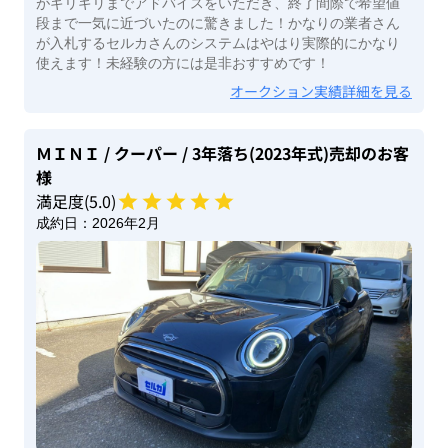
がギリギリまでアドバイスをいただき、終了間際で希望値
段まで一気に近づいたのに驚きました！かなりの業者さん
が入札するセルカさんのシステムはやはり実際的にかなり
使えます！未経験の方には是非おすすめです！
オークション実績詳細を見る
ＭＩＮＩ
/ クーパー
/ 3年落ち(2023年式)
売却のお客
様
満足度(
5
.0)
成約日：
2026年2月