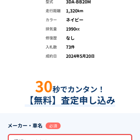
3DA-BB20M
型式
1,320
走行距離
km
ネイビー
カラー
1990
排気量
cc
なし
修復歴
73
入札数
件
2024
5
20
成約日
年
月
日
30
秒でカンタン！
【無料】査定申し込み
メーカー・車名
必須