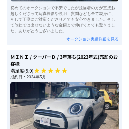
初めてのオークションで不安でしたが担当者の方が直接お
越しくださって写真撮影や説明、質問なども全て親身に、
そして丁寧にご対応くださりとても安心できました。そし
て他社では出せないような金額まで伸びてとても驚きまし
た。ありがとうございました。
オークション実績詳細を見る
ＭＩＮＩ
/ クーパーＤ
/ 3年落ち(2023年式)
売却のお
客様
満足度(
5
.0)
成約日：
2024年5月