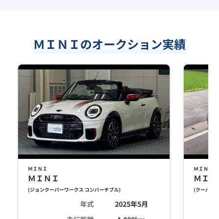
ＭＩＮＩのオークション実績
ＭＩＮＩ
ＭＩＮＩ
ＭＩＮＩ
ＭＩＮ
(
ジョンクーパーワークス コンバーチブル
)
(
クーパーＳ
年式
2025年5月