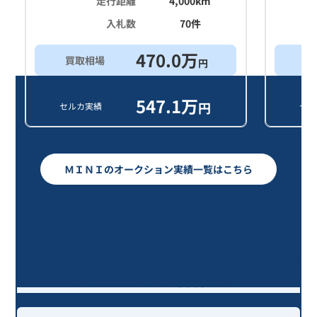
走行距離
4,000
km
入札数
70
件
470.0
万
買取相場
買
円
547.1
万
円
セルカ実績
セル
ＭＩＮＩのオークション実績一覧はこちら
ＭＩＮＩ / 3年落ち(2023年式)を売却
いただいたお客様の声