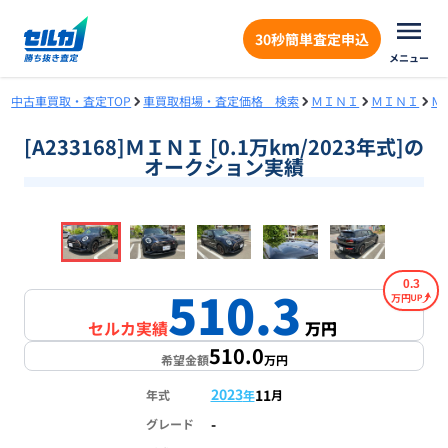
30秒簡単査定申込
メニュー
中古車買取・査定TOP
車買取相場・査定価格 検索
ＭＩＮＩ
ＭＩＮＩ
Ｍ
[A233168]ＭＩＮＩ [0.1万km/2023年式]の
オークション実績
❮
❯
1
/
18
0.3
510.3
万円
セルカ実績
万円
510.0
希望金額
万円
2023
11
年式
年
月
-
グレード