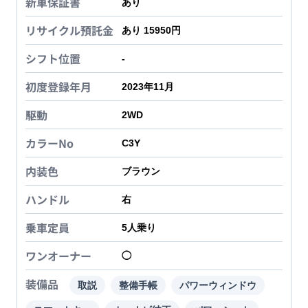
新車保証書
あり
リサイクル預託金
あり 15950円
シフト位置
-
初度登録年月
2023年11月
駆動
2WD
カラーNo
C3Y
内装色
ブラウン
ハンドル
右
乗車定員
5
人乗り
ワンオーナー
◯
装備品
取説
整備手帳
パワーウィンドウ