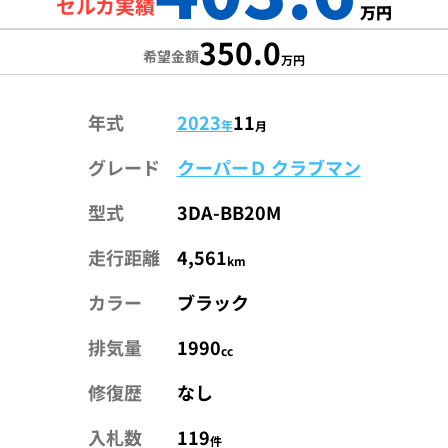
セルカ実績
万円
350.0
希望金額
万円
年式
2023
11
年
月
グレード
クーパーＤ クラブマン
型式
3DA-BB20M
走行距離
4,561
km
カラー
ブラック
排気量
1990
cc
修復歴
なし
入札数
119
件