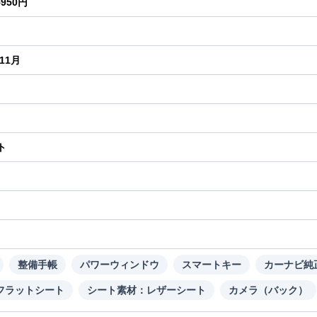
5950円
年11月
ト
り
整備手帳
パワーウィンドウ
スマートキー
カーナビ純
フラットシート
シート素材：レザーシート
カメラ（バック）