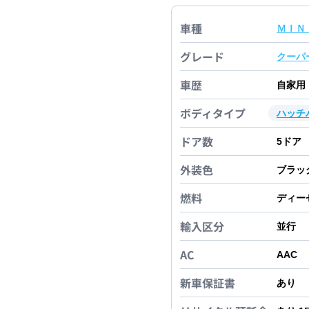
車種
ＭＩＮ
グレード
クーパ
車歴
自家用
ボディタイプ
ハッチ
ドア数
5
ドア
外装色
ブラッ
燃料
ディー
輸入区分
並行
AC
AAC
新車保証書
あり