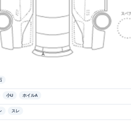
石
小U
ホイルA
レ
スレ