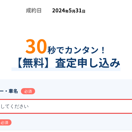
成約日
2024
5
31
年
月
日
30
秒でカンタン！
【無料】査定申し込み
ー・車名
必須
択してください
必須