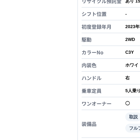
リサイクル預託金
あり 1
シフト位置
-
初度登録年月
2023
駆動
2WD
カラーNo
C3Y
内装色
ホワイ
ハンドル
右
乗車定員
5
人乗
ワンオーナー
◯
取説
装備品
フル