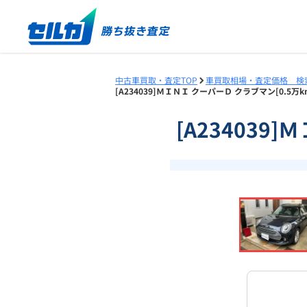
中古車買取・査定TOP
車買取相場・査定価格 検
[A234039]ＭＩＮＩ クーパーＤ クラブマン[0.5
[A234039
❮