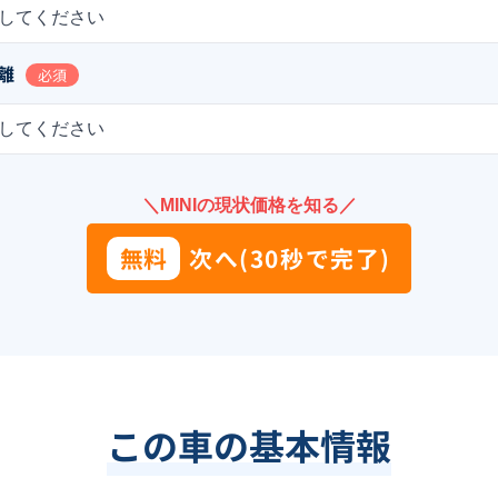
してください
離
必須
してください
＼MINIの現状価格を知る／
無料
次へ(30秒で完了)
この車の基本情報