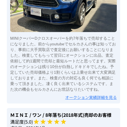
MINIクーパーDクロスオーバーを約7年落ちで売却すること
になりました。前からyoutubeでセルカさんの事は知ってお
り、事前に大手買取店で査定後にお願いすることになりま
した。検査してもらって翌日にオークションに出品。査定
依頼して約1週間で売却と最短ルートだと思ってます。実際
のオークションは残り10分が白熱しドキドキでしたね。予
定していた売却価格より1割くらいは上乗せ出来て大変満足
しております。また、検査の方の対応も良く何でも相談に
乗って頂きました。凄く良く出来ているシステムです。ま
た次の機会もセルカさんにお世話なりたいですね。
オークション実績詳細を見る
ＭＩＮＩ
/ ワン
/ 8年落ち(2018年式)
売却のお客様
満足度(
5
.0)