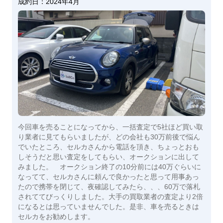
成約日：
2024年4月
今回車を売ることになってから、一括査定で5社ほど買い取
り業者に見てもらいましたが、どの会社も30万前後で悩ん
でいたところ、セルカさんから電話を頂き、ちょっとおも
しそうだと思い査定をしてもらい、オークションに出して
みました。 オークション終了の10分前には40万ぐらいに
なってて、セルカさんに頼んで良かったと思って用事あっ
たので携帯を閉じて、夜確認してみたら、、、60万で落札
されててびっくりしました。大手の買取業者の査定より2倍
になるとは思っていませんでした。是非、車を売るときは
セルカをお勧めします。