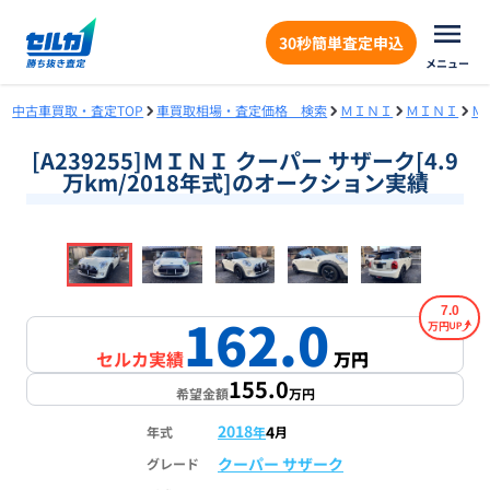
30秒簡単査定申込
メニュー
中古車買取・査定TOP
車買取相場・査定価格 検索
ＭＩＮＩ
ＭＩＮＩ
Ｍ
[A239255]ＭＩＮＩ クーパー サザーク[4.9
万km/2018年式]のオークション実績
❮
❯
1
/
18
7.0
162.0
万円
セルカ実績
万円
155.0
希望金額
万円
2018
4
年式
年
月
クーパー サザーク
グレード