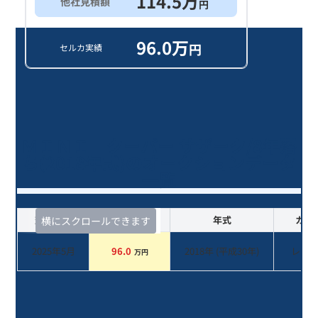
114.5
万
他社見積額
円
96.0
万
円
セルカ実績
ＭＩＮＩ クーパー サザーク/8年落
ち(2018年式)のオークションデータ
一覧
査定時期
セルカ実績
年式
カラ
横にスクロールできます
2025年5月
96.0
2018
年 (
平成30年
)
レッ
万円