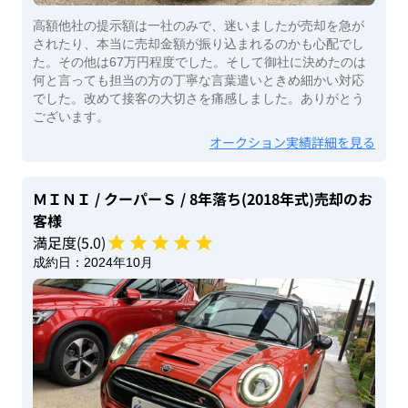
高額他社の提示額は一社のみで、迷いましたが売却を急が
されたり、本当に売却金額が振り込まれるのかも心配でし
た。その他は67万円程度でした。そして御社に決めたのは
何と言っても担当の方の丁寧な言葉遣いときめ細かい対応
でした。改めて接客の大切さを痛感しました。ありがとう
ございます。
オークション実績詳細を見る
ＭＩＮＩ
/ クーパーＳ
/ 8年落ち(2018年式)
売却のお
客様
満足度(
5
.0)
成約日：
2024年10月