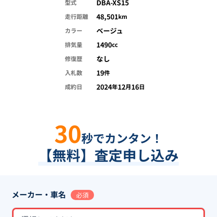
DBA-XS15
型式
48,501
走行距離
km
ベージュ
カラー
1490
排気量
cc
なし
修復歴
19
入札数
件
2024
12
16
成約日
年
月
日
30
秒でカンタン！
【無料】査定申し込み
メーカー・車名
必須