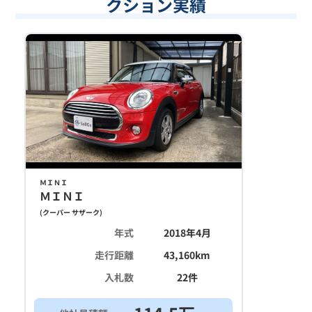
クション実績
ＭＩＮＩ
ＭＩＮＩ
(
クーパー サザーク
)
年式
2018年4月
走行距離
43,160
km
入札数
22
件