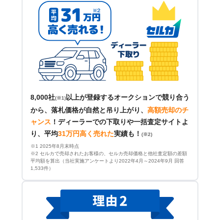
8,000社
以上が登録するオークションで競り合う
(※1)
から、落札価格が自然と吊り上がり、
高額売却のチ
ャンス
！
ディーラーでの下取りや一括査定サイトよ
り、平均
31万円高く売れた
実績も！
(※2)
※1 2025年8月末時点
※2 セルカで売却されたお客様の、セルカ売却価格と他社査定額の差額
平均額を算出（当社実施アンケートより2022年4月～2024年9月 回答
1,533件）