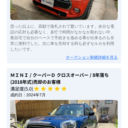
思った以上に、高額で落札されて驚いています。余分な電
話の応対も必要なく、多忙で時間がなかなか取れない中、
夜自宅で自分のペースで手続きを進める事が出来るのも非
常に便利でした。次に車を売却する時も必ずセルカを利用
したいです。
オークション実績詳細を見る
ＭＩＮＩ
/ クーパーＤ クロスオーバー
/ 8年落ち
(2018年式)
売却のお客様
満足度(
5
.0)
成約日：
2024年7月