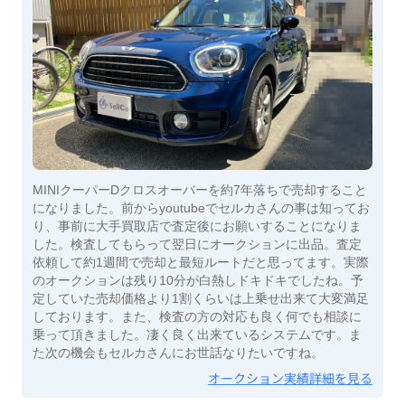
MINIクーパーDクロスオーバーを約7年落ちで売却すること
になりました。前からyoutubeでセルカさんの事は知ってお
り、事前に大手買取店で査定後にお願いすることになりま
した。検査してもらって翌日にオークションに出品。査定
依頼して約1週間で売却と最短ルートだと思ってます。実際
のオークションは残り10分が白熱しドキドキでしたね。予
定していた売却価格より1割くらいは上乗せ出来て大変満足
しております。また、検査の方の対応も良く何でも相談に
乗って頂きました。凄く良く出来ているシステムです。ま
た次の機会もセルカさんにお世話なりたいですね。
オークション実績詳細を見る