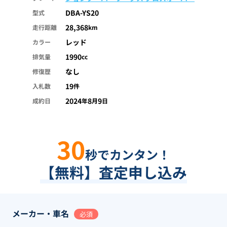
DBA-YS20
型式
28,368
走行距離
km
レッド
カラー
1990
排気量
cc
なし
修復歴
19
入札数
件
2024
8
9
成約日
年
月
日
30
秒でカンタン！
【無料】査定申し込み
メーカー・車名
必須