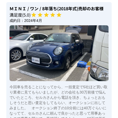
ＭＩＮＩ
/ ワン
/ 8年落ち(2018年式)
売却のお客様
満足度(
5
.0)
成約日：
2024年4月
今回車を売ることになってから、一括査定で5社ほど買い取
り業者に見てもらいましたが、どの会社も30万前後で悩ん
でいたところ、セルカさんから電話を頂き、ちょっとおも
しそうだと思い査定をしてもらい、オークションに出して
みました。 オークション終了の10分前には40万ぐらいに
なってて、セルカさんに頼んで良かったと思って用事あっ