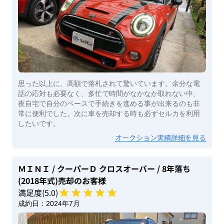
思った以上に、高額で落札されて驚いています。余分な電
話の応対も必要なく、多忙で時間がなかなか取れない中、
夜自宅で自分のペースで手続きを進める事が出来るのも非
常に便利でした。次に車を売却する時も必ずセルカを利用
したいです。
オークション実績詳細を見る
ＭＩＮＩ
/ クーパーＤ クロスオーバー
/ 8年落ち
(2018年式)
売却のお客様
満足度(
5
.0)
成約日：
2024年7月