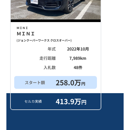
ＭＩＮＩ
ＭＩＮＩ
(
ジョンクーパーワークス クロスオーバー
)
年式
2022年10月
走行距離
7,989
km
入札数
48
件
258.0
万
スタート額
円
413.9
万
円
セルカ実績