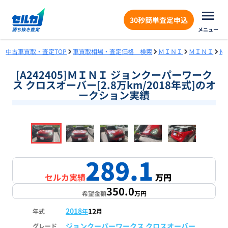
30秒簡単査定申込
メニュー
中古車買取・査定TOP
車買取相場・査定価格 検索
ＭＩＮＩ
ＭＩＮＩ
Ｍ
[A242405]ＭＩＮＩ ジョンクーパーワーク
ス クロスオーバー[2.8万km/2018年式]のオ
ークション実績
❮
❯
1
/
18
289.1
セルカ実績
万円
350.0
希望金額
万円
2018
12
年式
年
月
ジョンクーパーワークス クロスオーバー
グレード