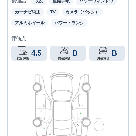
装備品
取説
整備手帳
パワーウィンドウ
カーナビ純正
TV
カメラ（バック）
アルミホイール
パワートランク
評価点
4.5
B
B