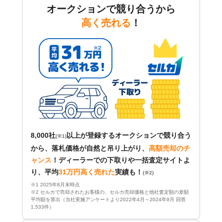
オークションで競り合うから
高く売れる
！
8,000社
以上が登録するオークションで競り合う
(※1)
から、落札価格が自然と吊り上がり、
高額売却のチ
ャンス
！
ディーラーでの下取りや一括査定サイトよ
り、平均
31万円高く売れた
実績も！
(※2)
※1 2025年8月末時点
※2 セルカで売却されたお客様の、セルカ売却価格と他社査定額の差額
平均額を算出（当社実施アンケートより2022年4月～2024年9月 回答
1,533件）