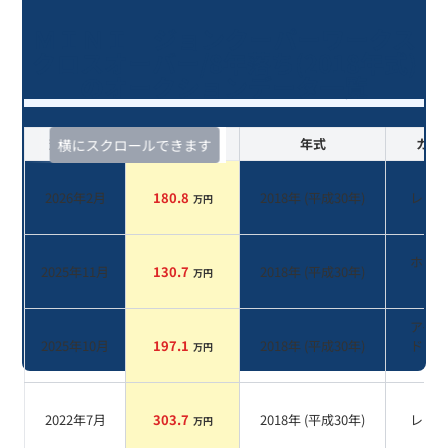
ＭＩＮＩ ジョンクーパーワークス
クロスオーバー/8年落ち(2018年式)
のオークションデータ一覧
査定時期
セルカ実績
年式
カラ
横にスクロールできます
2026年2月
180.8
2018
年 (
平成30年
)
レッ
万円
ホワ
2025年11月
130.7
2018
年 (
平成30年
)
万円
系
アイ
2025年10月
197.1
2018
年 (
平成30年
)
ドブ
万円
系
2022年7月
303.7
2018
年 (
平成30年
)
レッ
万円