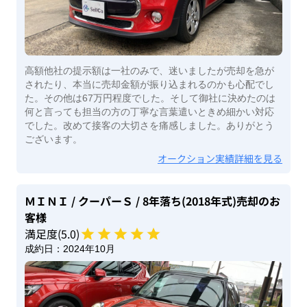
高額他社の提示額は一社のみで、迷いましたが売却を急が
されたり、本当に売却金額が振り込まれるのかも心配でし
た。その他は67万円程度でした。そして御社に決めたのは
何と言っても担当の方の丁寧な言葉遣いときめ細かい対応
でした。改めて接客の大切さを痛感しました。ありがとう
ございます。
オークション実績詳細を見る
ＭＩＮＩ
/ クーパーＳ
/ 8年落ち(2018年式)
売却のお
客様
満足度(
5
.0)
成約日：
2024年10月