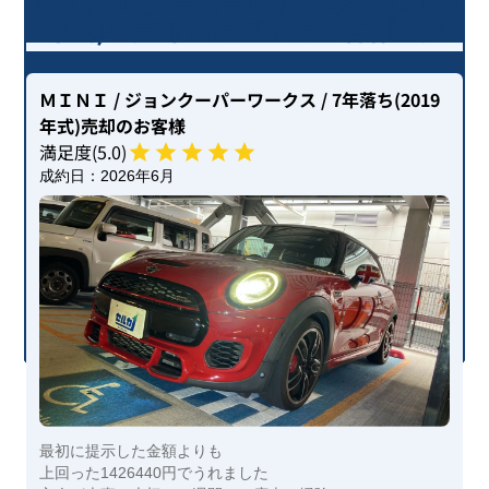
ＭＩＮＩ クーパーＤ / 7年落ち(2019
年式)を売却いただいたお客様の声
ＭＩＮＩ
/ ジョンクーパーワークス
/ 7年落ち(2019
年式)
売却のお客様
満足度(
5
.0)
成約日：
2026年6月
最初に提示した金額よりも
上回った1426440円でうれました