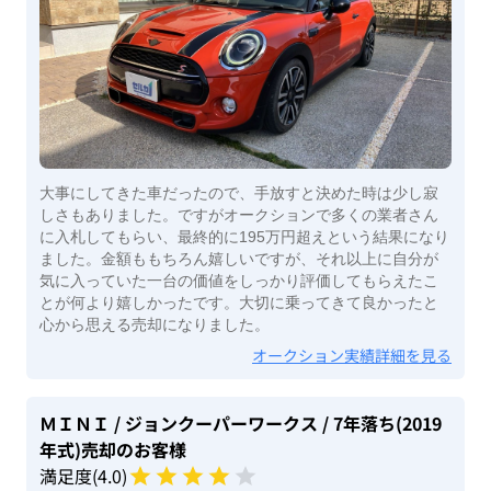
大事にしてきた車だったので、手放すと決めた時は少し寂
しさもありました。ですがオークションで多くの業者さん
に入札してもらい、最終的に195万円超えという結果になり
ました。金額ももちろん嬉しいですが、それ以上に自分が
気に入っていた一台の価値をしっかり評価してもらえたこ
とが何より嬉しかったです。大切に乗ってきて良かったと
心から思える売却になりました。
オークション実績詳細を見る
ＭＩＮＩ
/ ジョンクーパーワークス
/ 7年落ち(2019
年式)
売却のお客様
満足度(
4
.0)