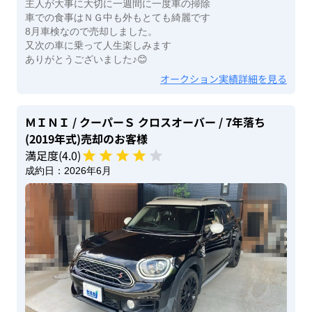
主人が大事に大切に一週間に一度車の掃除
車での食事はＮＧ中も外もとても綺麗です
8月車検なので売却しました。
又次の車に乗って人生楽しみます
ありがとうございました♪😊
オークション実績詳細を見る
ＭＩＮＩ
/ クーパーＳ クロスオーバー
/ 7年落ち
(2019年式)
売却のお客様
満足度(
4
.0)
成約日：
2026年6月