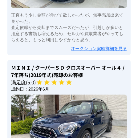
正直もう少し金額が伸びて欲しかったが、無事売却出来て
良かった。
査定依頼から売却までスムーズだったが、引越しが多いと
用意する書類も増えるため、セルカや買取業者がやっても
らえると、もっと利用しやすかなと思う。
オークション実績詳細を見る
ＭＩＮＩ
/ クーパーＳＤ クロスオーバー オール４
/
7年落ち(2019年式)
売却のお客様
満足度(
5
.0)
成約日：
2026年6月