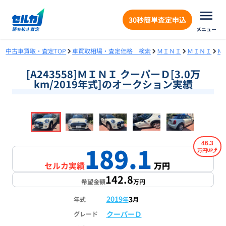
30秒簡単査定申込
メニュー
中古車買取・査定TOP
車買取相場・査定価格 検索
ＭＩＮＩ
ＭＩＮＩ
Ｍ
[A243558]ＭＩＮＩ クーパーＤ[3.0万
km/2019年式]のオークション実績
❮
❯
1
/
18
46.3
189.1
万円
セルカ実績
万円
142.8
希望金額
万円
2019
3
年式
年
月
クーパーＤ
グレード