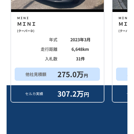
ＭＩＮＩ
ＭＩＮＩ
ＭＩＮＩ
ＭＩＮ
(
クーパーＤ
)
(
クーパー
年式
2023年3月
走行距離
6,648
km
入札数
31
件
275.0
万
他社見積額
ス
円
307.2
万
円
セルカ実績
セル