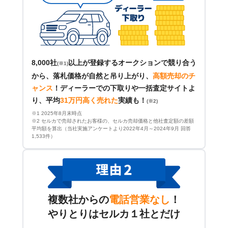
8,000社
以上が登録するオークションで競り合う
(※1)
から、落札価格が自然と吊り上がり、
高額売却のチ
ャンス
！
ディーラーでの下取りや一括査定サイトよ
り、平均
31万円高く売れた
実績も！
(※2)
※1 2025年8月末時点
※2 セルカで売却されたお客様の、セルカ売却価格と他社査定額の差額
平均額を算出（当社実施アンケートより2022年4月～2024年9月 回答
1,533件）
複数社からの
電話営業なし
！
やりとりはセルカ１社とだけ