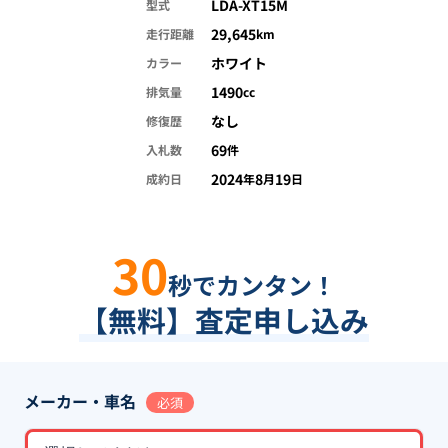
LDA-XT15M
型式
29,645
走行距離
km
ホワイト
カラー
1490
排気量
cc
なし
修復歴
69
入札数
件
2024
8
19
成約日
年
月
日
30
秒でカンタン！
【無料】査定申し込み
メーカー・車名
必須