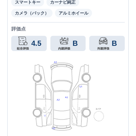
スマートキー
カーナビ純正
カメラ（バック）
アルミホイール
評価点
4.5
B
B