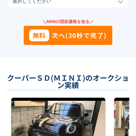
選択してください
＼MINIの現状価格を知る／
無料
次へ(30秒で完了)
クーパーＳＤ(ＭＩＮＩ)のオークショ
ン実績