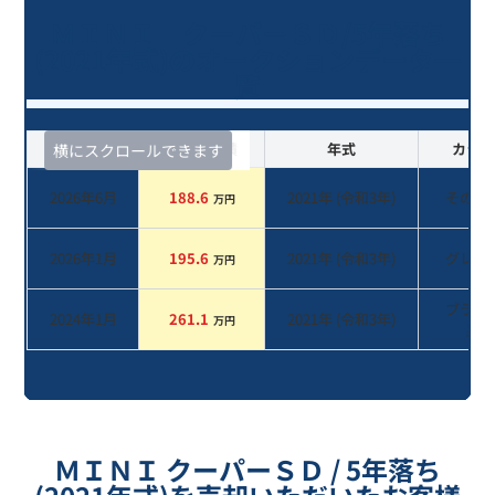
ＭＩＮＩ クーパーＳＤ/5年落ち
(2021年式)のオークションデータ一
覧
査定時期
セルカ実績
年式
カラー
横にスクロールできます
2026年6月
188.6
2021
年 (
令和3年
)
その他
万円
2026年1月
195.6
2021
年 (
令和3年
)
グレー
万円
ブラッ
2024年1月
261.1
2021
年 (
令和3年
)
万円
系
ＭＩＮＩ クーパーＳＤ / 5年落ち