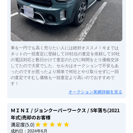
車を一円でも高く売りたい人には絶対オススメ！今までは
ネットの一括査定に登録して10社位の査定を依頼して10社
の電話対応と数日かけて査定のたびに時間をとり価格交渉
してたので大変でした、セルカはオークションで不安もあ
ったのですが思ったより簡単で何社とやり取りせずに一回
の査定ですむし価格も一括査定より高いのでおすすめで
す！
オークション実績詳細を見る
ＭＩＮＩ
/ ジョンクーパーワークス
/ 5年落ち(2021
年式)
売却のお客様
満足度(
5
.0)
成約日：
2024年6月