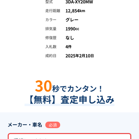
3DA-XY20MW
型式
12,854
走行距離
km
グレー
カラー
1990
排気量
cc
なし
修復歴
4
入札数
件
2025
2
10
成約日
年
月
日
30
秒でカンタン！
【無料】査定申し込み
メーカー・車名
必須