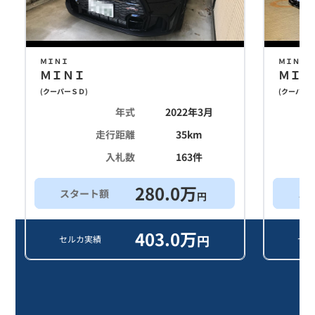
ＭＩＮＩ
ＭＩＮＩ
ＭＩＮＩ
ＭＩＮ
(
クーパーＳＤ
)
(
クーパー
年式
2022年3月
走行距離
35
km
入札数
163
件
280.0
万
スタート額
ス
円
403.0
万
円
セルカ実績
セル