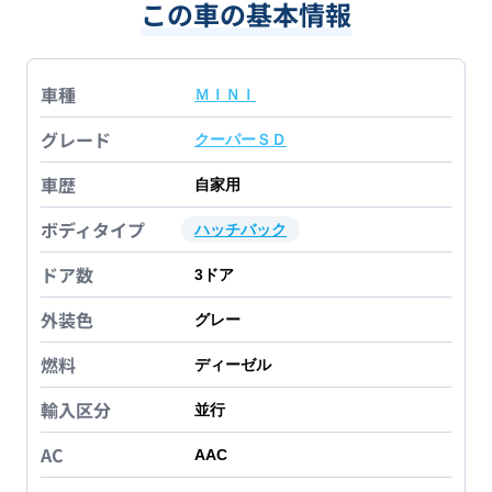
この車の基本情報
車種
ＭＩＮＩ
グレード
クーパーＳＤ
車歴
自家用
ボディタイプ
ハッチバック
ドア数
3
ドア
外装色
グレー
燃料
ディーゼル
輸入区分
並行
AC
AAC