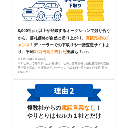
8,000社
以上が登録するオークションで競り合う
(※1)
から、落札価格が自然と吊り上がり、
高額売却のチ
ャンス
！
ディーラーでの下取りや一括査定サイトよ
り、平均
31万円高く売れた
実績も！
(※2)
※1 2025年8月末時点
※2 セルカで売却されたお客様の、セルカ売却価格と他社査定額の差額
平均額を算出（当社実施アンケートより2022年4月～2024年9月 回答
1,533件）
複数社からの
電話営業なし
！
やりとりはセルカ１社とだけ