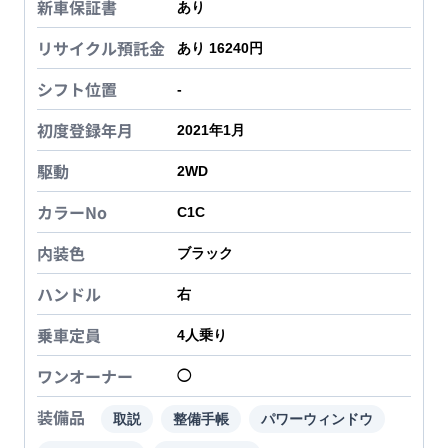
新車保証書
あり
リサイクル預託金
あり 16240円
シフト位置
-
初度登録年月
2021年1月
駆動
2WD
カラーNo
C1C
内装色
ブラック
ハンドル
右
乗車定員
4
人乗り
ワンオーナー
◯
装備品
取説
整備手帳
パワーウィンドウ