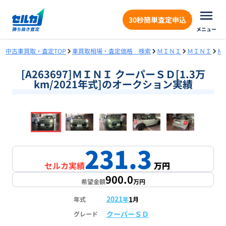
30秒簡単査定申込
メニュー
中古車買取・査定TOP
車買取相場・査定価格 検索
ＭＩＮＩ
ＭＩＮＩ
Ｍ
[A263697]ＭＩＮＩ クーパーＳＤ[1.3万
km/2021年式]のオークション実績
❮
❯
1
/
18
231.3
セルカ実績
万円
900.0
希望金額
万円
2021
1
年式
年
月
クーパーＳＤ
グレード