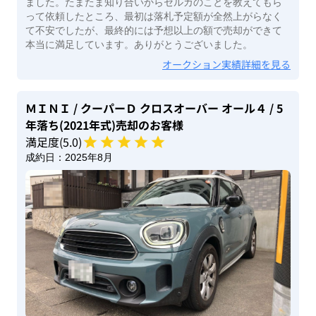
ました。たまたま知り合いからセルカのことを教えてもら
って依頼したところ、最初は落札予定額が全然上がらなく
て不安でしたが、最終的には予想以上の額で売却ができて
本当に満足しています。ありがとうございました。
オークション実績詳細を見る
ＭＩＮＩ
/ クーパーＤ クロスオーバー オール４
/ 5
年落ち(2021年式)
売却のお客様
満足度(
5
.0)
成約日：
2025年8月