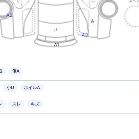
石
傷A
小U
ホイルA
レ
スレ
キズ