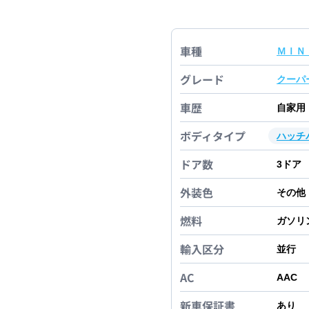
車種
ＭＩＮ
グレード
クーパ
車歴
自家用
ボディタイプ
ハッチ
ドア数
3
ドア
外装色
その他
燃料
ガソリ
輸入区分
並行
AC
AAC
新車保証書
あり