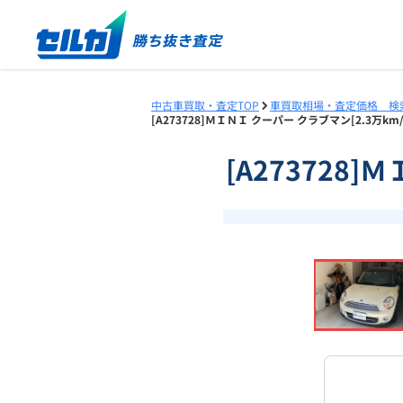
中古車買取・査定TOP
車買取相場・査定価格 検
[A273728]ＭＩＮＩ クーパー クラブマン[2.3万k
[A273728]
❮