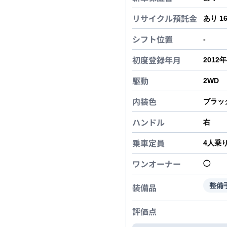
リサイクル預託金
あり 1
シフト位置
-
初度登録年月
2012
駆動
2WD
内装色
ブラッ
ハンドル
右
乗車定員
4
人乗
ワンオーナー
◯
装備品
整備
評価点