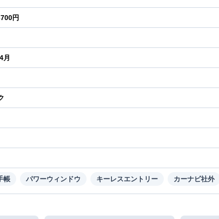
6700円
年4月
ク
り
手帳
パワーウィンドウ
キーレスエントリー
カーナビ社外