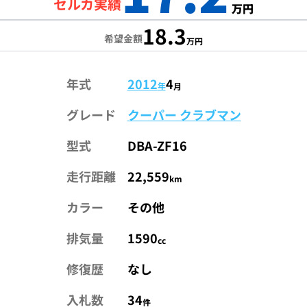
セルカ実績
万円
18.3
希望金額
万円
年式
2012
4
年
月
グレード
クーパー クラブマン
型式
DBA-ZF16
走行距離
22,559
km
カラー
その他
排気量
1590
cc
修復歴
なし
入札数
34
件