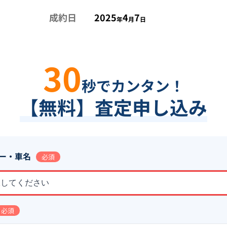
成約日
2025
4
7
年
月
日
30
秒でカンタン！
【無料】査定申し込み
ー・車名
必須
択してください
必須