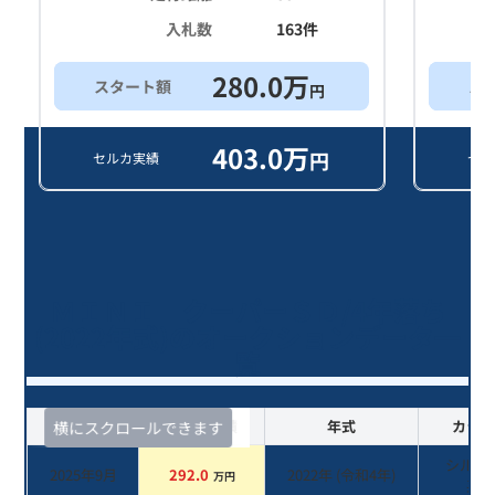
入札数
163
件
280.0
万
スタート額
ス
円
403.0
万
円
セルカ実績
セル
ＭＩＮＩ クーパーＳＤ/4年落ち
(2022年式)のオークションデータ一
覧
査定時期
セルカ実績
年式
カラー
横にスクロールできます
シルバ
2025年9月
292.0
2022
年 (
令和4年
)
万円
系