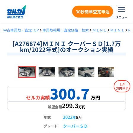
30秒簡単査定申込
メニュー
中古車買取・査定TOP
車買取相場・査定価格 検索
ＭＩＮＩ
ＭＩＮＩ
Ｍ
[A276874]ＭＩＮＩ クーパーＳＤ[1.7万
km/2022年式]のオークション実績
❮
❯
1
/
18
1.4
300.7
万円
セルカ実績
万円
299.3
希望金額
万円
2022
5
年式
年
月
クーパーＳＤ
グレード