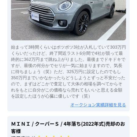
始まって3時間くらいはポツポツ3社が入札していて303万円
くらいだったけど、終了間近ラスト6分間で4社が競って最
終的に362万円まで跳ね上がりました。最後までドキドキで
すが、最後の何分かでセリが一気に始まりますので、気長
に待ちましょう（笑）ただ、325万円に設定したのでもし
350万円までいかなかったらどうしようとずっと不安だった
ので、まずはどこかで査定して大体の相場を調べてからそ
れをもとに自分がこの価格なら売れてもいいと思える金額
を設定したほうが心臓に優しいです（笑）
オークション実績詳細を見る
ＭＩＮＩ
/ クーパーＳ
/ 4年落ち(2022年式)
売却のお
客様