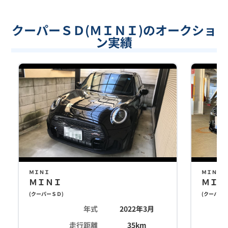
クーパーＳＤ(ＭＩＮＩ)のオークショ
ン実績
ＭＩＮＩ
ＭＩＮＩ
ＭＩＮＩ
ＭＩＮ
(
クーパーＳＤ
)
(
クーパー
年式
2022年3月
走行距離
35
km