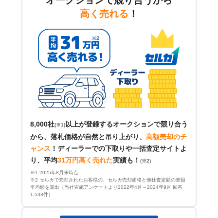
高く売れる
！
8,000社
以上が登録するオークションで競り合う
(※1)
から、落札価格が自然と吊り上がり、
高額売却のチ
ャンス
！
ディーラーでの下取りや一括査定サイトよ
り、平均
31万円高く売れた
実績も！
(※2)
※1 2025年8月末時点
※2 セルカで売却されたお客様の、セルカ売却価格と他社査定額の差額
平均額を算出（当社実施アンケートより2022年4月～2024年9月 回答
1,533件）