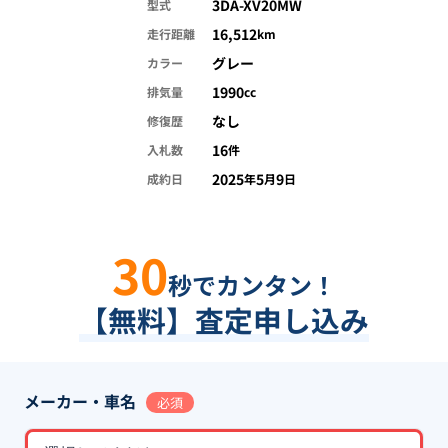
3DA-XV20MW
型式
16,512
走行距離
km
グレー
カラー
1990
排気量
cc
なし
修復歴
16
入札数
件
2025
5
9
成約日
年
月
日
30
秒でカンタン！
【無料】査定申し込み
メーカー・車名
必須