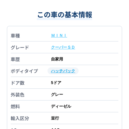
この車の基本情報
車種
ＭＩＮＩ
グレード
クーパーＳＤ
車歴
自家用
ボディタイプ
ハッチバック
ドア数
5
ドア
外装色
グレー
燃料
ディーゼル
輸入区分
並行