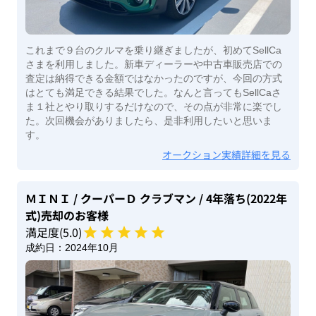
これまで９台のクルマを乗り継ぎましたが、初めてSellCa
さまを利用しました。新車ディーラーや中古車販売店での
査定は納得できる金額ではなかったのですが、今回の方式
はとても満足できる結果でした。なんと言ってもSellCaさ
ま１社とやり取りするだけなので、その点が非常に楽でし
た。次回機会がありましたら、是非利用したいと思いま
す。
オークション実績詳細を見る
ＭＩＮＩ
/ クーパーＤ クラブマン
/ 4年落ち(2022年
式)
売却のお客様
満足度(
5
.0)
成約日：
2024年10月