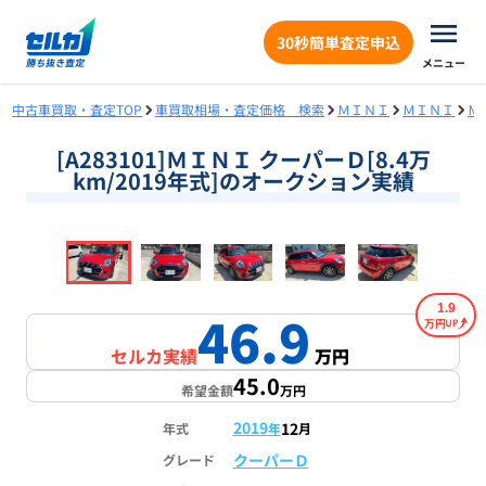
30秒簡単査定申込
メニュー
中古車買取・査定TOP
車買取相場・査定価格 検索
ＭＩＮＩ
ＭＩＮＩ
Ｍ
[A283101]ＭＩＮＩ クーパーＤ[8.4万
km/2019年式]のオークション実績
❮
❯
1
/
18
1.9
46.9
万円
セルカ実績
万円
45.0
希望金額
万円
2019
12
年式
年
月
クーパーＤ
グレード