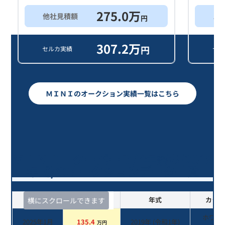
275.0
万
他社見積額
ス
円
307.2
万
円
セルカ実績
セル
ＭＩＮＩのオークション実績一覧はこちら
ＭＩＮＩ クーパーＤ/7年落ち(2019
年式)のオークションデータ一覧
査定時期
セルカ実績
年式
カラー
横にスクロールできます
ホワイ
2025年1月
135.4
2019
年 (
令和1年
)
万円