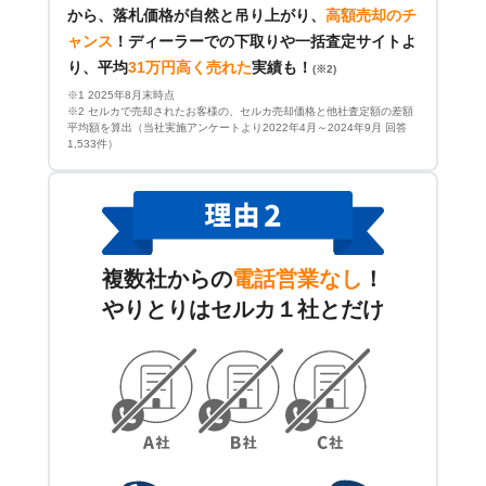
から、落札価格が自然と吊り上がり、
高額売却のチ
ャンス
！
ディーラーでの下取りや一括査定サイトよ
り、平均
31万円高く売れた
実績も！
(※2)
※1 2025年8月末時点
※2 セルカで売却されたお客様の、セルカ売却価格と他社査定額の差額
平均額を算出（当社実施アンケートより2022年4月～2024年9月 回答
1,533件）
複数社からの
電話営業なし
！
やりとりはセルカ１社とだけ