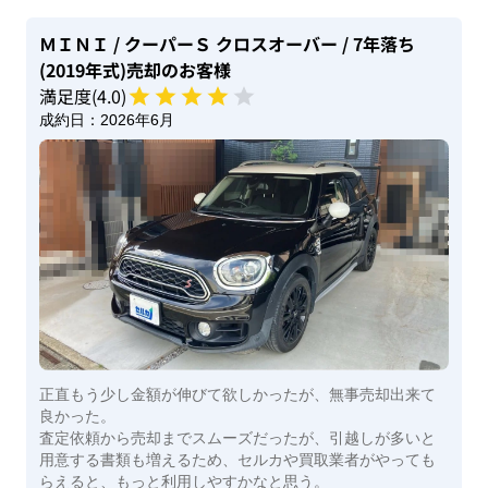
ＭＩＮＩ
/ クーパーＳ クロスオーバー
/ 7年落ち
(2019年式)
売却のお客様
満足度(
4
.0)
成約日：
2026年6月
正直もう少し金額が伸びて欲しかったが、無事売却出来て
良かった。
査定依頼から売却までスムーズだったが、引越しが多いと
用意する書類も増えるため、セルカや買取業者がやっても
らえると、もっと利用しやすかなと思う。