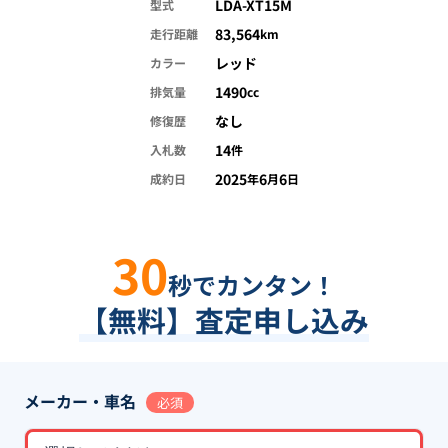
LDA-XT15M
型式
83,564
走行距離
km
レッド
カラー
1490
排気量
cc
なし
修復歴
14
入札数
件
2025
6
6
成約日
年
月
日
30
秒でカンタン！
【無料】査定申し込み
メーカー・車名
必須