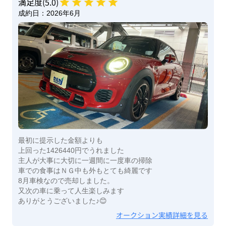
満足度(
5
.0)
成約日：
2026年6月
最初に提示した金額よりも
上回った1426440円でうれました
主人が大事に大切に一週間に一度車の掃除
車での食事はＮＧ中も外もとても綺麗です
8月車検なので売却しました。
又次の車に乗って人生楽しみます
ありがとうございました♪😊
オークション実績詳細を見る