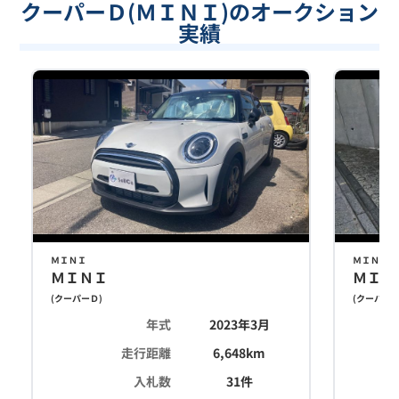
クーパーＤ(ＭＩＮＩ)のオークション
実績
ＭＩＮＩ
ＭＩＮＩ
ＭＩＮＩ
ＭＩＮ
(
クーパーＤ
)
(
クーパー
年式
2023年3月
走行距離
6,648
km
入札数
31
件