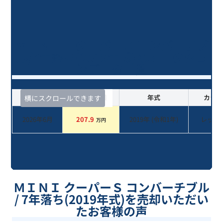
ＭＩＮＩ クーパーＳ コンバーチブ
ル/7年落ち(2019年式)のオークショ
ンデータ一覧
査定時期
セルカ実績
年式
カラー
横にスクロールできます
2026年6月
207.9
2019
年 (
令和1年
)
レッド
万円
ＭＩＮＩ クーパーＳ コンバーチブル
/ 7年落ち(2019年式)を売却いただい
たお客様の声