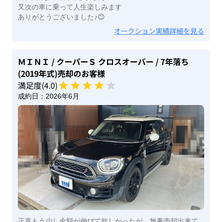
又次の車に乗って人生楽しみます
ありがとうございました♪😊
オークション実績詳細を見る
ＭＩＮＩ
/ クーパーＳ クロスオーバー
/ 7年落ち
(2019年式)
売却のお客様
満足度(
4
.0)
成約日：
2026年6月
正直もう少し金額が伸びて欲しかったが、無事売却出来て