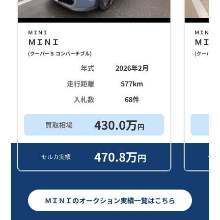
ＭＩＮＩ
ＭＩＮＩ
ＭＩＮＩ
ＭＩＮ
(
クーパーＳ コンバーチブル
)
(
クーパーＳ
年式
2026年2月
走行距離
577
km
入札数
68
件
430.0
万
買取相場
買
円
470.8
万
円
セルカ実績
セル
ＭＩＮＩのオークション実績一覧はこちら