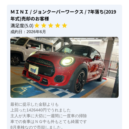
ＭＩＮＩ
/ ジョンクーパーワークス
/ 7年落ち(2019
年式)
売却のお客様
満足度(
5
.0)
成約日：
2026年6月
最初に提示した金額よりも
上回った1426440円でうれました
主人が大事に大切に一週間に一度車の掃除
車での食事はＮＧ中も外もとても綺麗です
8月車検なので売却しました。