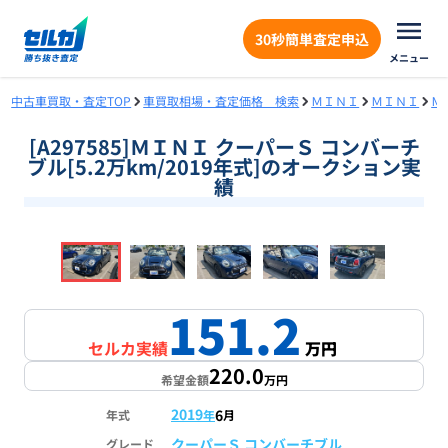
30秒簡単査定申込
メニュー
中古車買取・査定TOP
車買取相場・査定価格 検索
ＭＩＮＩ
ＭＩＮＩ
Ｍ
[A297585]ＭＩＮＩ クーパーＳ コンバーチ
ブル[5.2万km/2019年式]のオークション実
績
❮
❯
1
/
18
151.2
セルカ実績
万円
220.0
希望金額
万円
2019
6
年式
年
月
クーパーＳ コンバーチブル
グレード