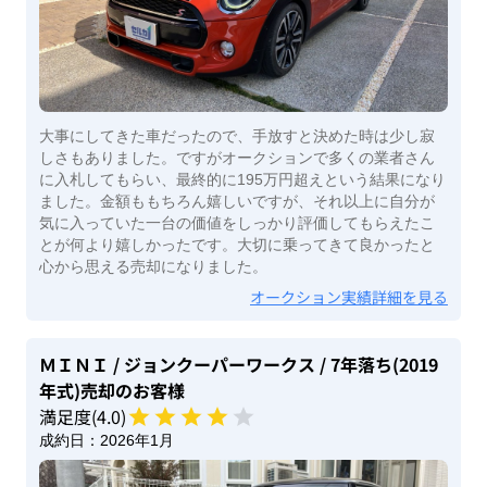
大事にしてきた車だったので、手放すと決めた時は少し寂
しさもありました。ですがオークションで多くの業者さん
に入札してもらい、最終的に195万円超えという結果になり
ました。金額ももちろん嬉しいですが、それ以上に自分が
気に入っていた一台の価値をしっかり評価してもらえたこ
とが何より嬉しかったです。大切に乗ってきて良かったと
心から思える売却になりました。
オークション実績詳細を見る
ＭＩＮＩ
/ ジョンクーパーワークス
/ 7年落ち(2019
年式)
売却のお客様
満足度(
4
.0)
成約日：
2026年1月