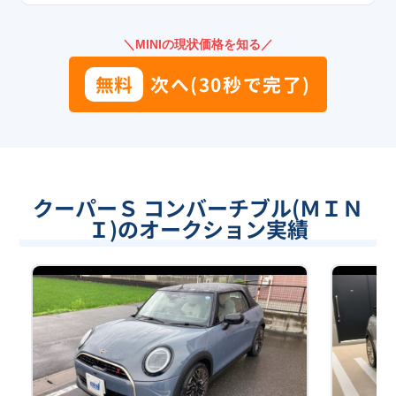
＼MINIの現状価格を知る／
無料
次へ(30秒で完了)
クーパーＳ コンバーチブル(ＭＩＮ
Ｉ)のオークション実績