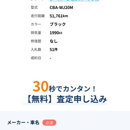
CBA-WJ20M
型式
51,761
走行距離
km
ブラック
カラー
1990
排気量
cc
なし
修復歴
51
入札数
件
-
成約日
30
秒でカンタン！
【無料】査定申し込み
メーカー・車名
必須