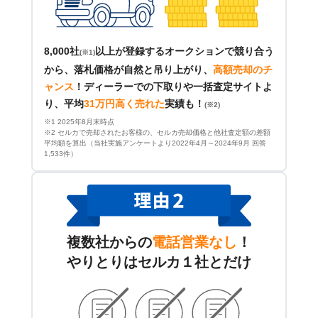
8,000社
以上が登録するオークションで競り合う
(※1)
から、落札価格が自然と吊り上がり、
高額売却のチ
ャンス
！
ディーラーでの下取りや一括査定サイトよ
り、平均
31万円高く売れた
実績も！
(※2)
※1 2025年8月末時点
※2 セルカで売却されたお客様の、セルカ売却価格と他社査定額の差額
平均額を算出（当社実施アンケートより2022年4月～2024年9月 回答
1,533件）
複数社からの
電話営業なし
！
やりとりはセルカ１社とだけ