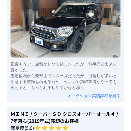
正直もう少し金額が伸びて欲しかったが、無事売却出来て
良かった。
査定依頼から売却までスムーズだったが、引越しが多いと
用意する書類も増えるため、セルカや買取業者がやっても
らえると、もっと利用しやすかなと思う。
オークション実績詳細を見る
ＭＩＮＩ
/ クーパーＳＤ クロスオーバー オール４
/
7年落ち(2019年式)
売却のお客様
満足度(
5
.0)