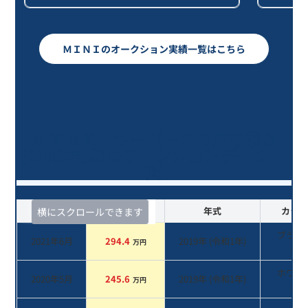
ＭＩＮＩのオークション実績一覧はこちら
ＭＩＮＩ クーパーＳＤ/7年落ち
(2019年式)のオークションデータ一
覧
査定時期
セルカ実績
年式
カラー
横にスクロールできます
ブラッ
2021年6月
294.4
2019
年 (
令和1年
)
万円
系
ホワイ
2020年5月
245.6
2019
年 (
令和1年
)
万円
系