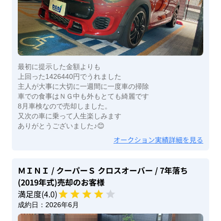
最初に提示した金額よりも
上回った1426440円でうれました
主人が大事に大切に一週間に一度車の掃除
車での食事はＮＧ中も外もとても綺麗です
8月車検なので売却しました。
又次の車に乗って人生楽しみます
ありがとうございました♪😊
オークション実績詳細を見る
ＭＩＮＩ
/ クーパーＳ クロスオーバー
/ 7年落ち
(2019年式)
売却のお客様
満足度(
4
.0)
成約日：
2026年6月