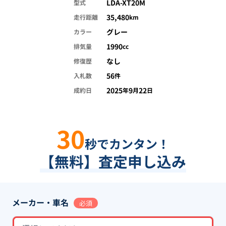
LDA-XT20M
型式
35,480
走行距離
km
グレー
カラー
1990
排気量
cc
なし
修復歴
56
入札数
件
2025
9
22
成約日
年
月
日
30
秒でカンタン！
【無料】査定申し込み
メーカー・車名
必須