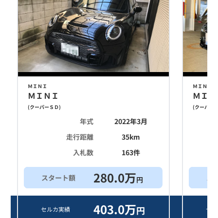
ＭＩＮＩ
ＭＩＮＩ
ＭＩＮＩ
ＭＩＮ
(
クーパーＳＤ
)
(
クーパー
年式
2022年3月
走行距離
35
km
入札数
163
件
280.0
万
スタート額
ス
円
403.0
万
円
セルカ実績
セル