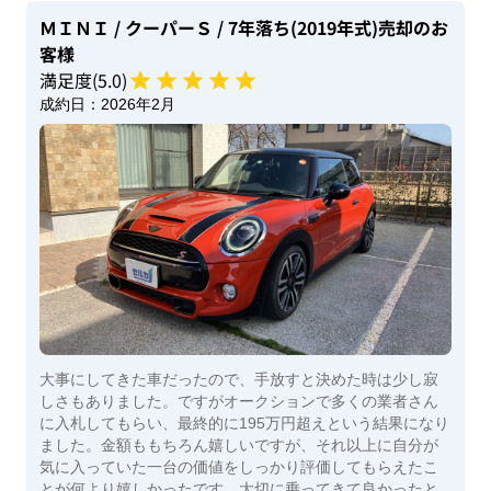
ＭＩＮＩ
/ クーパーＳ
/ 7年落ち(2019年式)
売却のお
客様
満足度(
5
.0)
成約日：
2026年2月
大事にしてきた車だったので、手放すと決めた時は少し寂
しさもありました。ですがオークションで多くの業者さん
に入札してもらい、最終的に195万円超えという結果になり
ました。金額ももちろん嬉しいですが、それ以上に自分が
気に入っていた一台の価値をしっかり評価してもらえたこ
とが何より嬉しかったです。大切に乗ってきて良かったと