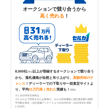
オークションで競り合うから
高く売れる
！
8,000社
以上が登録するオークションで競り合う
(※1)
から、落札価格が自然と吊り上がり、
高額売却のチ
ャンス
！
ディーラーでの下取りや一括査定サイトよ
り、平均
31万円高く売れた
実績も！
(※2)
※1 2025年8月末時点
※2 セルカで売却されたお客様の、セルカ売却価格と他社査定額の差額
平均額を算出（当社実施アンケートより2022年4月～2024年9月 回答
1,533件）