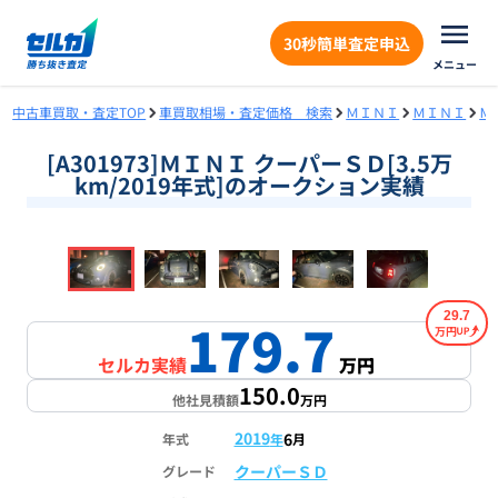
30秒簡単査定申込
メニュー
中古車買取・査定TOP
車買取相場・査定価格 検索
ＭＩＮＩ
ＭＩＮＩ
Ｍ
[A301973]ＭＩＮＩ クーパーＳＤ[3.5万
km/2019年式]のオークション実績
❮
❯
1
/
18
29.7
179.7
万円
セルカ実績
万円
150.0
他社見積額
万円
2019
6
年式
年
月
クーパーＳＤ
グレード