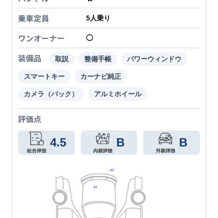
乗車定員
5
人乗り
ワンオーナー
◯
装備品
取説
整備手帳
パワーウィンドウ
スマートキー
カーナビ純正
カメラ（バック）
アルミホイール
評価点
4.5
B
B