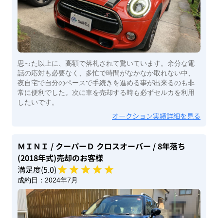
思った以上に、高額で落札されて驚いています。余分な電
話の応対も必要なく、多忙で時間がなかなか取れない中、
夜自宅で自分のペースで手続きを進める事が出来るのも非
常に便利でした。次に車を売却する時も必ずセルカを利用
したいです。
オークション実績詳細を見る
ＭＩＮＩ
/ クーパーＤ クロスオーバー
/ 8年落ち
(2018年式)
売却のお客様
満足度(
5
.0)
成約日：
2024年7月