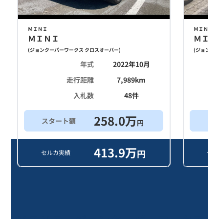
ＭＩＮＩ
ＭＩＮＩ
ＭＩＮＩ
ＭＩＮ
(
ジョンクーパーワークス クロスオーバー
)
(
ジョンクー
年式
2022年10月
走行距離
7,989
km
入札数
48
件
258.0
万
スタート額
ス
円
413.9
万
円
セルカ実績
セル