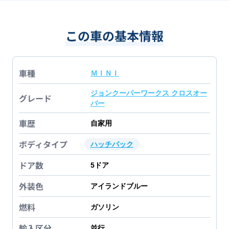
この車の基本情報
車種
ＭＩＮＩ
ジョンクーパーワークス クロスオー
グレード
バー
車歴
自家用
ボディタイプ
ハッチバック
ドア数
5
ドア
外装色
アイランドブルー
燃料
ガソリン
輸入区分
並行