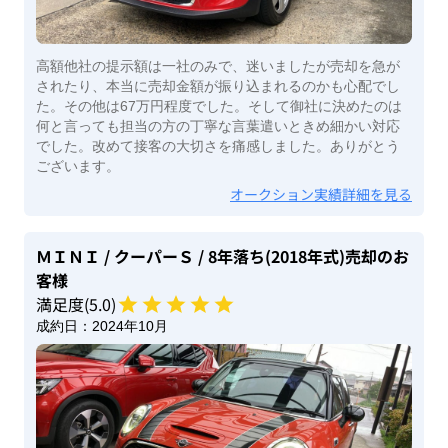
高額他社の提示額は一社のみで、迷いましたが売却を急が
されたり、本当に売却金額が振り込まれるのかも心配でし
た。その他は67万円程度でした。そして御社に決めたのは
何と言っても担当の方の丁寧な言葉遣いときめ細かい対応
でした。改めて接客の大切さを痛感しました。ありがとう
ございます。
オークション実績詳細を見る
ＭＩＮＩ
/ クーパーＳ
/ 8年落ち(2018年式)
売却のお
客様
満足度(
5
.0)
成約日：
2024年10月