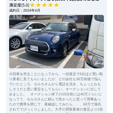
満足度(
5
.0)
成約日：
2024年4月
今回車を売ることになってから、一括査定で5社ほど買い取
り業者に見てもらいましたが、どの会社も30万前後で悩ん
でいたところ、セルカさんから電話を頂き、ちょっとおも
しそうだと思い査定をしてもらい、オークションに出して
みました。 オークション終了の10分前には40万ぐらいに
なってて、セルカさんに頼んで良かったと思って用事あっ
たので携帯を閉じて、夜確認してみたら、、、60万で落札
されててびっくりしました。大手の買取業者の査定より2倍