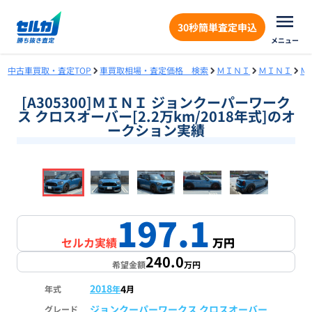
30秒簡単査定申込
メニュー
中古車買取・査定TOP
車買取相場・査定価格 検索
ＭＩＮＩ
ＭＩＮＩ
Ｍ
[A305300]ＭＩＮＩ ジョンクーパーワーク
ス クロスオーバー[2.2万km/2018年式]のオ
ークション実績
❮
❯
1
/
18
197.1
セルカ実績
万円
240.0
希望金額
万円
2018
4
年式
年
月
ジョンクーパーワークス クロスオーバー
グレード