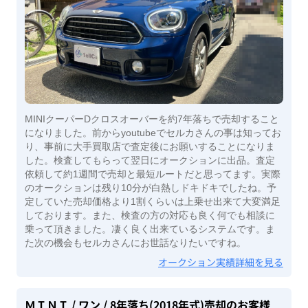
MINIクーパーDクロスオーバーを約7年落ちで売却すること
になりました。前からyoutubeでセルカさんの事は知ってお
り、事前に大手買取店で査定後にお願いすることになりま
した。検査してもらって翌日にオークションに出品。査定
依頼して約1週間で売却と最短ルートだと思ってます。実際
のオークションは残り10分が白熱しドキドキでしたね。予
定していた売却価格より1割くらいは上乗せ出来て大変満足
しております。また、検査の方の対応も良く何でも相談に
乗って頂きました。凄く良く出来ているシステムです。ま
た次の機会もセルカさんにお世話なりたいですね。
オークション実績詳細を見る
ＭＩＮＩ
/ ワン
/ 8年落ち(2018年式)
売却のお客様