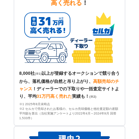
高く売れる
！
8,000社
以上が登録するオークションで競り合う
(※1)
から、落札価格が自然と吊り上がり、
高額売却のチ
ャンス
！
ディーラーでの下取りや一括査定サイトよ
り、平均
31万円高く売れた
実績も！
(※2)
※1 2025年8月末時点
※2 セルカで売却されたお客様の、セルカ売却価格と他社査定額の差額
平均額を算出（当社実施アンケートより2022年4月～2024年9月 回答
1,533件）