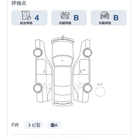
評価点
4
B
B
FW
トビ石
傷A