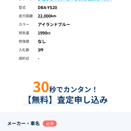
DBA-YS20
型式
22,000
走行距離
km
アイランドブルー
カラー
1990
排気量
cc
なし
修復歴
3
入札数
件
-
成約日
30
秒でカンタン！
【無料】査定申し込み
メーカー・車名
必須