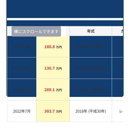
ＭＩＮＩ ジョンクーパーワークス
クロスオーバー/8年落ち(2018年式)
のオークションデータ一覧
査定時期
セルカ実績
年式
カラ
横にスクロールできます
2026年2月
180.8
2018
年 (
平成30年
)
レッ
万円
ホワ
2025年11月
130.7
2018
年 (
平成30年
)
万円
系
2024年8月
289.1
2018
年 (
平成30年
)
レッ
万円
2022年7月
303.7
2018
年 (
平成30年
)
レッ
万円