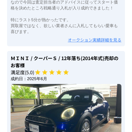
なので今回は査定担当者のアドバイスに従ってスタート価
格を決めたところ戦略通り入札が入り成約できました！
特にラスト5分が熱かったです。
買取屋ではなく、欲しい業者さんに入札してもらい愛車も
喜びます。
オークション実績詳細を見る
ＭＩＮＩ
/ クーパーＳ
/ 12年落ち(2014年式)
売却の
お客様
満足度(
5
.0)
成約日：
2025年6月