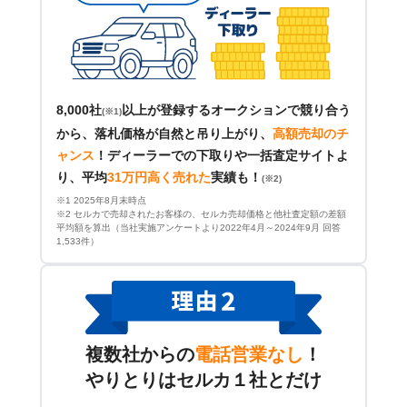
8,000社
以上が登録するオークションで競り合う
(※1)
から、落札価格が自然と吊り上がり、
高額売却のチ
ャンス
！
ディーラーでの下取りや一括査定サイトよ
り、平均
31万円高く売れた
実績も！
(※2)
※1 2025年8月末時点
※2 セルカで売却されたお客様の、セルカ売却価格と他社査定額の差額
平均額を算出（当社実施アンケートより2022年4月～2024年9月 回答
1,533件）
複数社からの
電話営業なし
！
やりとりはセルカ１社とだけ