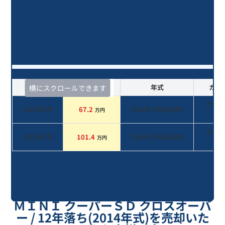
ＭＩＮＩ クーパーＳＤ クロスオー
バー/12年落ち(2014年式)のオークシ
ョンデータ一覧
査定時期
セルカ実績
年式
カラ
横にスクロールできます
グリ
2025年3月
67.2
2014
年 (
平成26年
)
万円
系
グリ
2022年7月
101.4
2014
年 (
平成26年
)
万円
系
ＭＩＮＩ クーパーＳＤ クロスオーバ
ー / 12年落ち(2014年式)を売却いた