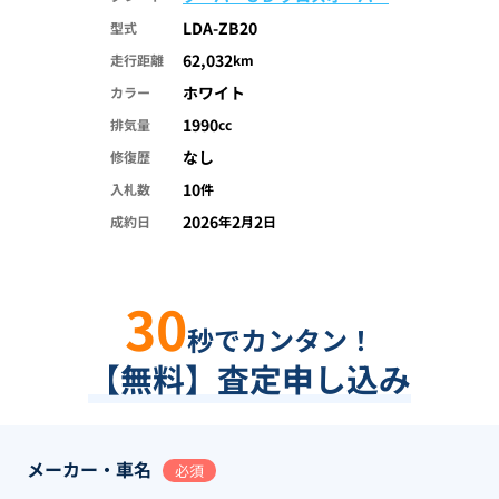
LDA-ZB20
型式
62,032
走行距離
km
ホワイト
カラー
1990
排気量
cc
なし
修復歴
10
入札数
件
2026
2
2
成約日
年
月
日
30
秒でカンタン！
【無料】査定申し込み
メーカー・車名
必須