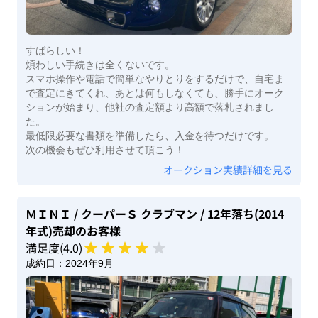
すばらしい！
煩わしい手続きは全くないです。
スマホ操作や電話で簡単なやりとりをするだけで、自宅ま
で査定にきてくれ、あとは何もしなくても、勝手にオーク
ションが始まり、他社の査定額より高額で落札されまし
た。
最低限必要な書類を準備したら、入金を待つだけです。
次の機会もぜひ利用させて頂こう！
オークション実績詳細を見る
ＭＩＮＩ
/ クーパーＳ クラブマン
/ 12年落ち(2014
年式)
売却のお客様
満足度(
4
.0)
成約日：
2024年9月