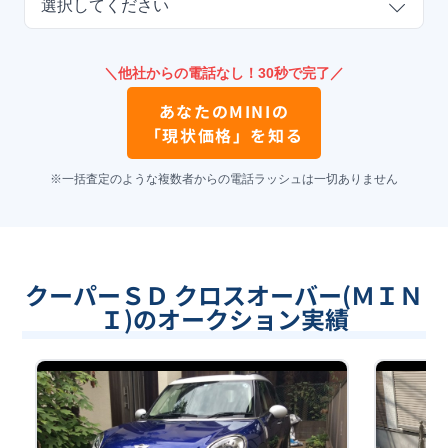
選択してください
＼他社からの電話なし！30秒で完了／
あなたの
MINI
の
「現状価格」を知る
※一括査定のような複数者からの電話ラッシュは一切ありません
クーパーＳＤ クロスオーバー(ＭＩＮ
Ｉ)のオークション実績