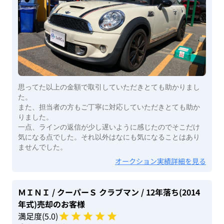
思ってた以上の金額で取引していただきとても助かりまし
た。
また、担当者の方もご丁寧に対応していただきとても助か
りました。
一点、ラインの返信が少し遅いように感じたのでそこだけ
気になる点でした。それ以外はなにも気になることはあり
ませんでした。
オークション実績詳細を見る
ＭＩＮＩ
/ クーパーＳ クラブマン
/ 12年落ち(2014
年式)
売却のお客様
満足度(
5
.0)