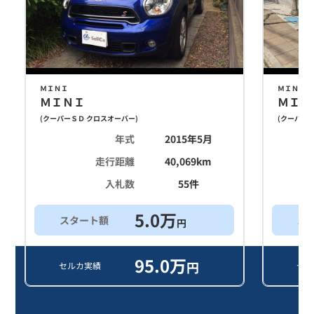
ＭＩＮＩ
ＭＩＮＩ
ＭＩＮＩ
ＭＩＮ
(
クーパーＳＤ クロスオーバー
)
(
クーパーＳ
年式
2015年5月
走行距離
40,069
km
入札数
55
件
5.0
万
スタート額
ス
円
95.0
万
円
セルカ実績
セル