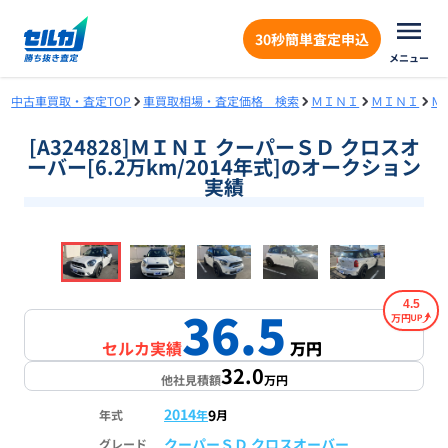
30秒簡単査定申込
メニュー
中古車買取・査定TOP
車買取相場・査定価格 検索
ＭＩＮＩ
ＭＩＮＩ
Ｍ
[A324828]ＭＩＮＩ クーパーＳＤ クロスオ
ーバー[6.2万km/2014年式]のオークション
実績
❮
❯
1
/
18
4.5
36.5
万円
セルカ実績
万円
32.0
他社見積額
万円
2014
9
年式
年
月
クーパーＳＤ クロスオーバー
グレード