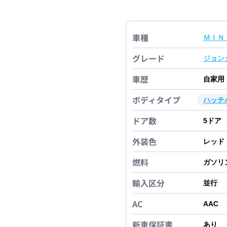
車種
ＭＩＮ
グレード
ジョン
車歴
自家用
ボディタイプ
ハッチ
ドア数
5
ドア
外装色
レッド
燃料
ガソリ
輸入区分
並行
AC
AAC
新車保証書
あり