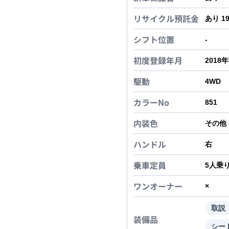
リサイクル預託金
あり 1
シフト位置
-
初度登録年月
2018
駆動
4WD
カラーNo
851
内装色
その他
ハンドル
右
乗車定員
5
人乗
ワンオーナー
×
取説
装備品
シー