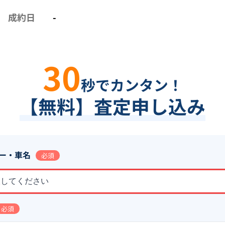
成約日
-
30
秒でカンタン！
【無料】査定申し込み
ー・車名
必須
択してください
必須