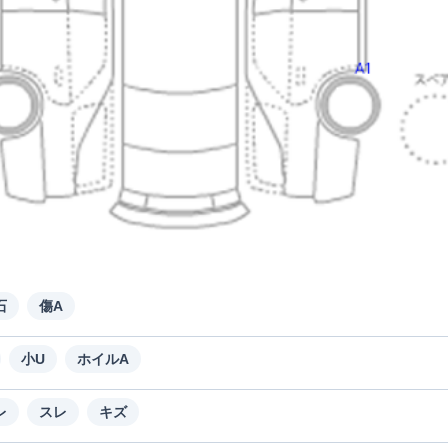
石
傷A
小U
ホイルA
レ
スレ
キズ