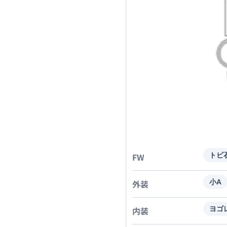
FW
トビ
外装
小A
内装
ヨゴ