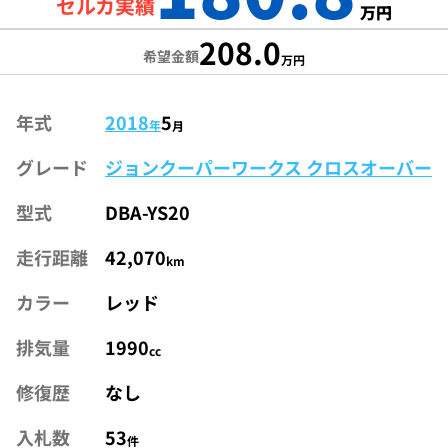
セルカ実績
万円
208.0
希望金額
万円
年式
2018
5
年
月
グレード
ジョンクーパーワークス クロスオーバー
型式
DBA-YS20
走行距離
42,070
km
カラー
レッド
排気量
1990
cc
修復歴
なし
入札数
53
件