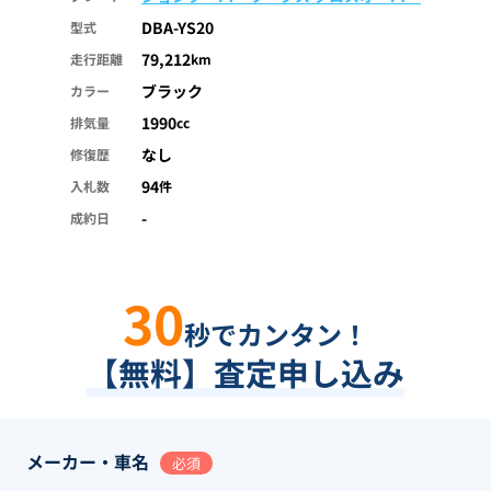
DBA-YS20
型式
79,212
走行距離
km
ブラック
カラー
1990
排気量
cc
なし
修復歴
94
入札数
件
-
成約日
30
秒でカンタン！
【無料】査定申し込み
メーカー・車名
必須