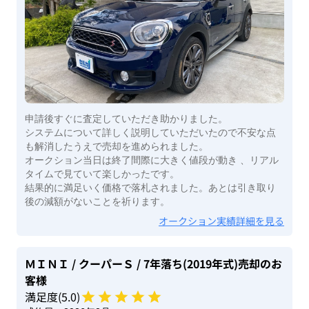
申請後すぐに査定していただき助かりました。
システムについて詳しく説明していただいたので不安な点
も解消したうえで売却を進められました。
オークション当日は終了間際に大きく値段が動き 、リアル
タイムで見ていて楽しかったです。
結果的に満足いく価格で落札されました。あとは引き取り
後の減額がないことを祈ります。
オークション実績詳細を見る
ＭＩＮＩ
/ クーパーＳ
/ 7年落ち(2019年式)
売却のお
客様
満足度(
5
.0)