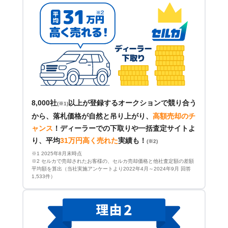
8,000社
以上が登録するオークションで競り合う
(※1)
から、落札価格が自然と吊り上がり、
高額売却のチ
ャンス
！
ディーラーでの下取りや一括査定サイトよ
り、平均
31万円高く売れた
実績も！
(※2)
※1 2025年8月末時点
※2 セルカで売却されたお客様の、セルカ売却価格と他社査定額の差額
平均額を算出（当社実施アンケートより2022年4月～2024年9月 回答
1,533件）