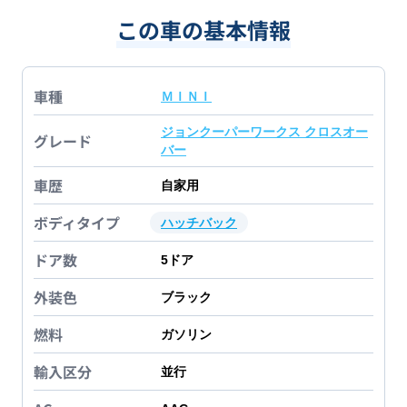
この車の基本情報
車種
ＭＩＮＩ
ジョンクーパーワークス クロスオー
グレード
バー
車歴
自家用
ボディタイプ
ハッチバック
ドア数
5
ドア
外装色
ブラック
燃料
ガソリン
輸入区分
並行