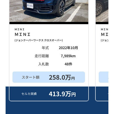
ＭＩＮＩ
ＭＩＮＩ
ＭＩＮＩ
ＭＩＮ
(
ジョンクーパーワークス クロスオーバー
)
(
ジョンクー
年式
2022年10月
走行距離
7,989
km
入札数
48
件
258.0
万
スタート額
ス
円
413.9
万
円
セルカ実績
セル