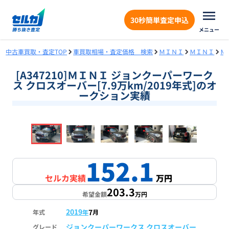
30秒簡単査定申込
メニュー
中古車買取・査定TOP
車買取相場・査定価格 検索
ＭＩＮＩ
ＭＩＮＩ
Ｍ
[A347210]ＭＩＮＩ ジョンクーパーワーク
ス クロスオーバー[7.9万km/2019年式]のオ
ークション実績
❮
❯
1
/
18
152.1
セルカ実績
万円
203.3
希望金額
万円
2019
7
年式
年
月
ジョンクーパーワークス クロスオーバー
グレード