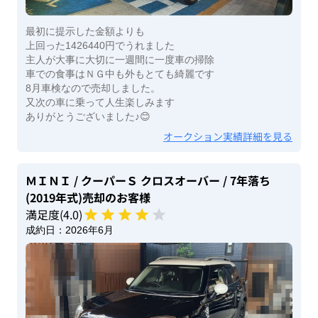
最初に提示した金額よりも
上回った1426440円でうれました
主人が大事に大切に一週間に一度車の掃除
車での食事はＮＧ中も外もとても綺麗です
8月車検なので売却しました。
又次の車に乗って人生楽しみます
ありがとうございました♪😊
オークション実績詳細を見る
ＭＩＮＩ
/ クーパーＳ クロスオーバー
/ 7年落ち
(2019年式)
売却のお客様
満足度(
4
.0)
成約日：
2026年6月