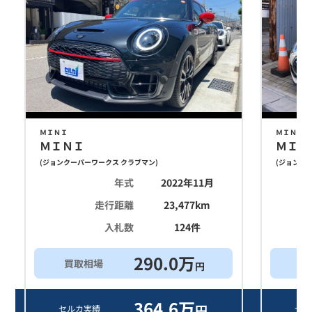
ＭＩＮＩ
ＭＩＮＩ
ＭＩＮＩ
ＭＩＮ
(
ジョンクーパーワークス クラブマン
)
(
ジョンクー
年式
2022年11月
走行距離
23,477
km
入札数
124
件
290.0
万
買取相場
希
円
364.6
万
円
セルカ実績
セル