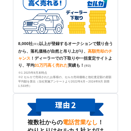
8,000社
以上が登録するオークションで競り合う
(※1)
から、落札価格が自然と吊り上がり、
高額売却のチ
ャンス
！
ディーラーでの下取りや一括査定サイトよ
り、平均
31万円高く売れた
実績も！
(※2)
※1 2025年8月末時点
※2 セルカで売却されたお客様の、セルカ売却価格と他社査定額の差額
平均額を算出（当社実施アンケートより2022年4月～2024年9月 回答
1,533件）
複数社からの
電話営業なし
！
やりとりはセルカ１社とだけ