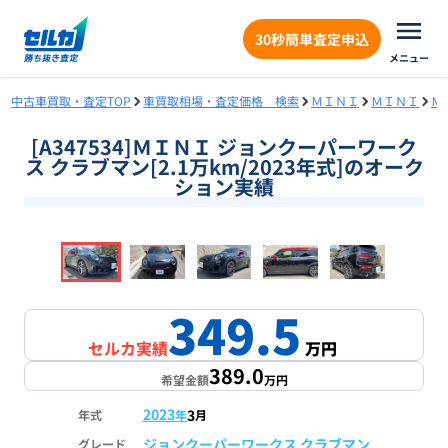
30秒簡単査定申込
メニュー
中古車買取・査定TOP
車買取相場・査定価格 検索
ＭＩＮＩ
ＭＩＮＩ
Ｍ
[A347534]ＭＩＮＩ ジョンクーパーワーク
ス クラブマン[2.1万km/2023年式]のオーク
ション実績
❮
❯
1
/
18
349.5
セルカ実績
万円
389.0
希望金額
万円
2023
3
年式
年
月
ジョンクーパーワークス クラブマン
グレード