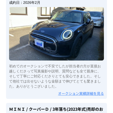
成約日：
2026年2月
初めてのオークションで不安でしたが担当者の方が直接お
越しくださって写真撮影や説明、質問なども全て親身に、
そして丁寧にご対応くださりとても安心できました。そし
て他社では出せないような金額まで伸びてとても驚きまし
た。ありがとうございました。
オークション実績詳細を見る
ＭＩＮＩ
/ クーパーＤ
/ 3年落ち(2023年式)
売却のお