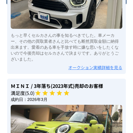
もっと早くセルカさんの事を知るべきでした。車メーカ
ー、その他の買取業者さんと比べても断然買取金額に納得
出来ます。愛着のある車を手放す時に嫌な思いをしたくな
いので今後売却はセルカさんで決まりです。ありがとうご
ざいました。
オークション実績詳細を見る
ＭＩＮＩ
/ 3年落ち(2023年式)
売却のお客様
満足度(
5
.0)
成約日：
2026年3月