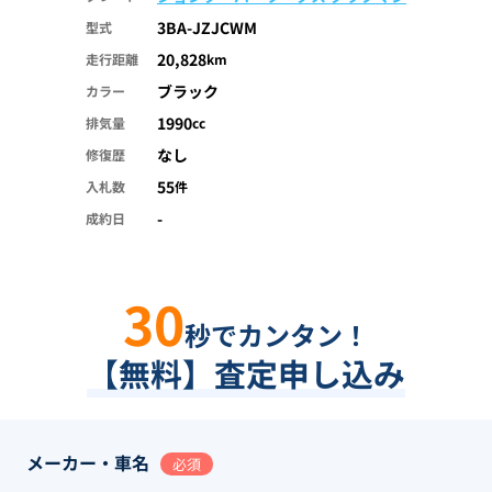
3BA-JZJCWM
型式
20,828
走行距離
km
ブラック
カラー
1990
排気量
cc
なし
修復歴
55
入札数
件
-
成約日
30
秒でカンタン！
【無料】査定申し込み
メーカー・車名
必須