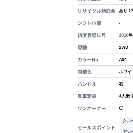
リサイクル預託金
あり 1
シフト位置
-
初度登録年月
2016
駆動
2WD
カラーNo
A94
内装色
ホワイ
ハンドル
右
乗車定員
4
人乗
ワンオーナー
◯
クル
セールスポイント
アン