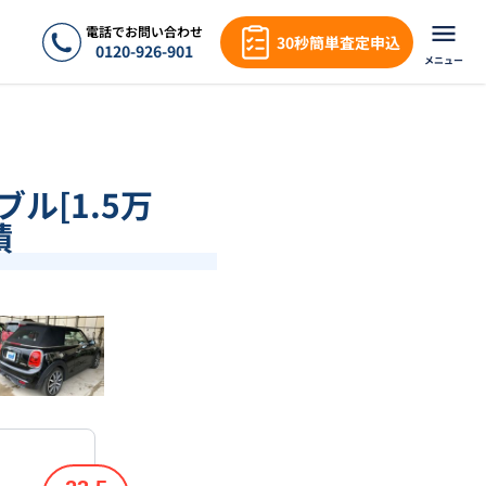
電話でお問い合わせ
30秒簡単査定申込
0120-926-901
メニュー
ブル[1.5万
績
❯
1
/
18