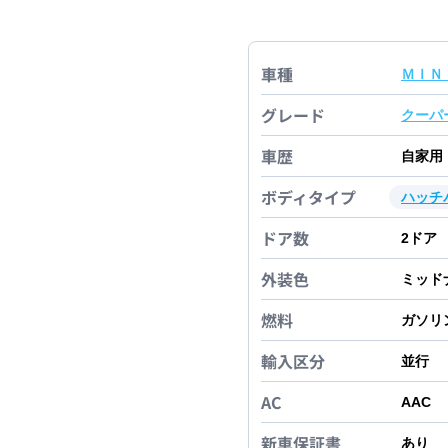
車種
ＭＩＮ
グレード
クーパ
車歴
自家用
ボディタイプ
ハッチ
ドア数
2
ドア
外装色
ミッド
燃料
ガソリ
輸入区分
並行
AC
AAC
新車保証書
あり