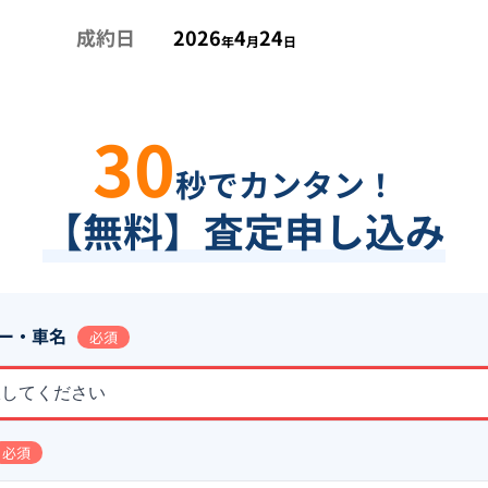
成約日
2026
4
24
年
月
日
30
秒でカンタン！
【無料】査定申し込み
ー・車名
必須
択してください
必須