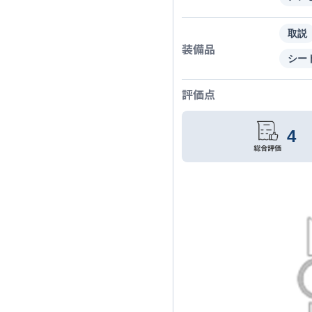
取説
装備品
シー
評価点
4