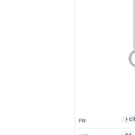
FW
トビ