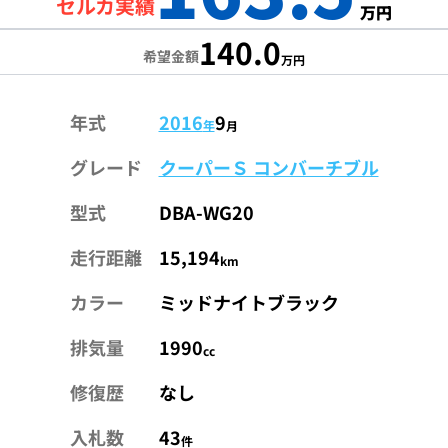
セルカ実績
万円
140.0
希望金額
万円
年式
2016
9
年
月
グレード
クーパーＳ コンバーチブル
型式
DBA-WG20
走行距離
15,194
km
カラー
ミッドナイトブラック
排気量
1990
cc
修復歴
なし
入札数
43
件