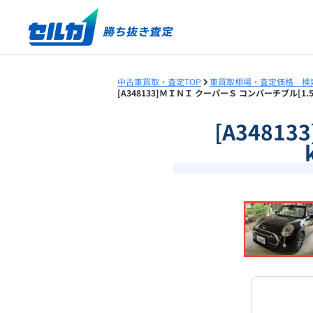
中古車買取・査定TOP
車買取相場・査定価格 検
[A348133]ＭＩＮＩ クーパーＳ コンバーチブル[1
[A3481
❮