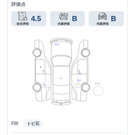
評価点
4.5
B
B
FW
トビ石