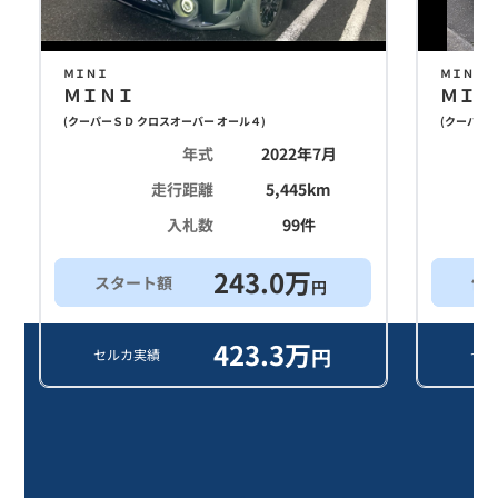
ＭＩＮＩ
ＭＩＮＩ
ＭＩＮＩ
ＭＩＮ
(
クーパーＳＤ クロスオーバー オール４
)
(
クーパーＳ
年式
2022年7月
走行距離
5,445
km
入札数
99
件
243.0
万
スタート額
他
円
423.3
万
円
セルカ実績
セル