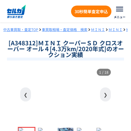
30秒簡単査定申込
メニュー
中古車買取・査定TOP
車買取相場・査定価格 検索
ＭＩＮＩ
ＭＩＮＩ
Ｍ
[A348312]ＭＩＮＩ クーパーＳＤ クロスオ
ーバー オール４[4.3万km/2020年式]のオー
クション実績
1
/
18
❮
❯