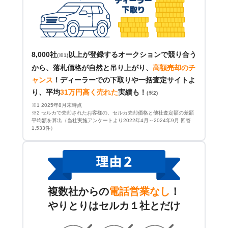
8,000社
以上が登録するオークションで競り合う
(※1)
から、落札価格が自然と吊り上がり、
高額売却のチ
ャンス
！
ディーラーでの下取りや一括査定サイトよ
り、平均
31万円高く売れた
実績も！
(※2)
※1 2025年8月末時点
※2 セルカで売却されたお客様の、セルカ売却価格と他社査定額の差額
平均額を算出（当社実施アンケートより2022年4月～2024年9月 回答
1,533件）
複数社からの
電話営業なし
！
やりとりはセルカ１社とだけ