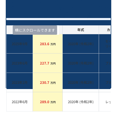
ＭＩＮＩ クーパーＳＤ クロスオー
バー オール４/6年落ち(2020年式)の
オークションデータ一覧
査定時期
セルカ実績
年式
カラー
横にスクロールできます
セージ
2025年9月
283.6
2020
年 (
令和2年
)
万円
リーン
2023年6月
227.7
2020
年 (
令和2年
)
ブルー
万円
2023年2月
230.7
2020
年 (
令和2年
)
ブルー
万円
2022年6月
289.0
2020
年 (
令和2年
)
レッド
万円