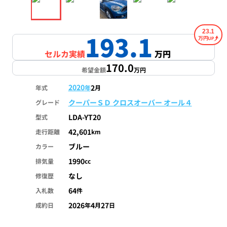
23.1
193.1
万円
セルカ実績
万円
170.0
希望金額
万円
2020
2
年式
年
月
クーパーＳＤ クロスオーバー オール４
グレード
LDA-YT20
型式
42,601
走行距離
km
ブルー
カラー
1990
排気量
cc
なし
修復歴
64
入札数
件
2026
4
27
成約日
年
月
日