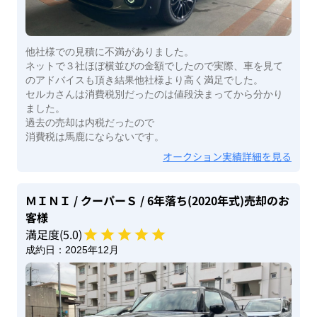
他社様での見積に不満がありました。
ネットで３社ほぼ横並びの金額でしたので実際、車を見て
のアドバイスも頂き結果他社様より高く満足でした。
セルカさんは消費税別だったのは値段決まってから分かり
ました。
過去の売却は内税だったので
消費税は馬鹿にならないです。
オークション実績詳細を見る
ＭＩＮＩ
/ クーパーＳ
/ 6年落ち(2020年式)
売却のお
客様
満足度(
5
.0)
成約日：
2025年12月