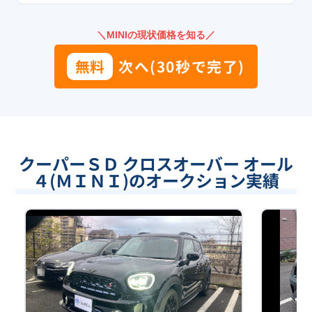
＼MINIの現状価格を知る／
無料
次へ(30秒で完了)
クーパーＳＤ クロスオーバー オール
４(ＭＩＮＩ)のオークション実績