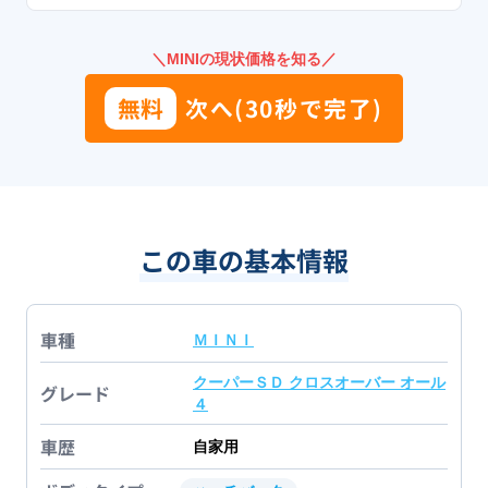
＼MINIの現状価格を知る／
無料
次へ(30秒で完了)
この車の基本情報
車種
ＭＩＮＩ
クーパーＳＤ クロスオーバー オール
グレード
４
車歴
自家用