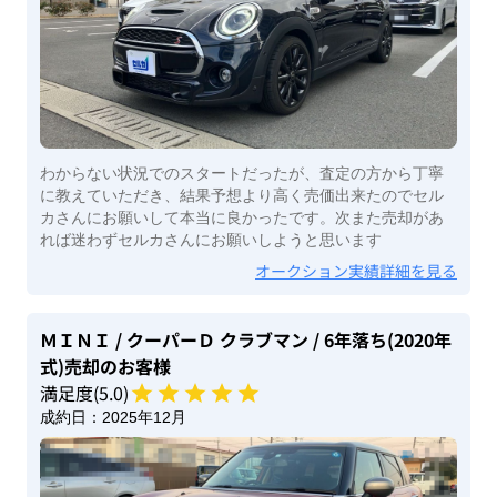
わからない状況でのスタートだったが、査定の方から丁寧
に教えていただき、結果予想より高く売価出来たのでセル
カさんにお願いして本当に良かったです。次また売却があ
れば迷わずセルカさんにお願いしようと思います
オークション実績詳細を見る
ＭＩＮＩ
/ クーパーＤ クラブマン
/ 6年落ち(2020年
式)
売却のお客様
満足度(
5
.0)
成約日：
2025年12月