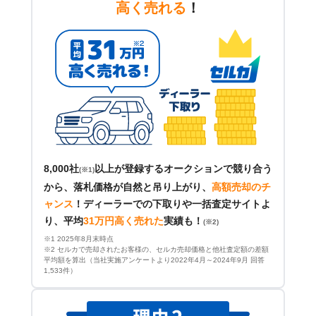
高く売れる
！
8,000社
以上が登録するオークションで競り合う
(※1)
から、落札価格が自然と吊り上がり、
高額売却のチ
ャンス
！
ディーラーでの下取りや一括査定サイトよ
り、平均
31万円高く売れた
実績も！
(※2)
※1 2025年8月末時点
※2 セルカで売却されたお客様の、セルカ売却価格と他社査定額の差額
平均額を算出（当社実施アンケートより2022年4月～2024年9月 回答
1,533件）