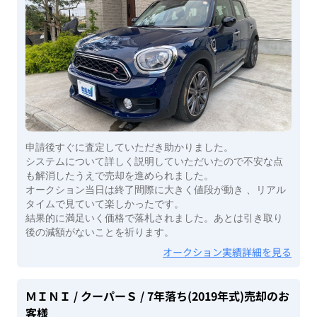
申請後すぐに査定していただき助かりました。
システムについて詳しく説明していただいたので不安な点
も解消したうえで売却を進められました。
オークション当日は終了間際に大きく値段が動き 、リアル
タイムで見ていて楽しかったです。
結果的に満足いく価格で落札されました。あとは引き取り
後の減額がないことを祈ります。
オークション実績詳細を見る
ＭＩＮＩ
/ クーパーＳ
/ 7年落ち(2019年式)
売却のお
客様