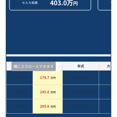
403.0
万
円
セルカ実績
セル
ＭＩＮＩ クーパーＳＤ/7年落ち
(2019年式)のオークションデータ一
覧
査定時期
セルカ実績
年式
カラー
横にスクロールできます
2025年9月
179.7
2019
年 (
令和1年
)
グレー
万円
ホワイ
2020年5月
245.6
2019
年 (
令和1年
)
万円
系
2026年8月
205.6
2019
年 (
令和1年
)
系
万円