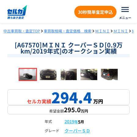
30秒簡単査定申込
メニュー
中古車買取・査定TOP
車買取相場・査定価格 検索
ＭＩＮＩ
ＭＩＮＩ
Ｍ
[A67570]ＭＩＮＩ クーパーＳＤ[0.9万
km/2019年式]のオークション実績
❮
❯
1
/
17
294.4
セルカ実績
万円
295.0
希望金額
万円
2019
5
年式
年
月
クーパーＳＤ
グレード