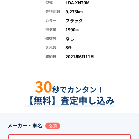
LDA-XN20M
型式
9,273
走行距離
km
ブラック
カラー
1990
排気量
cc
なし
修復歴
8
入札数
件
2021
6
11
成約日
年
月
日
30
秒でカンタン！
【無料】査定申し込み
メーカー・車名
必須