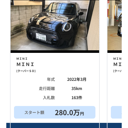
ＭＩＮＩ
ＭＩＮＩ
ＭＩＮＩ
ＭＩＮ
(
クーパーＳＤ
)
(
クーパー
年式
2022年3月
走行距離
35
km
入札数
163
件
280.0
万
スタート額
ス
円