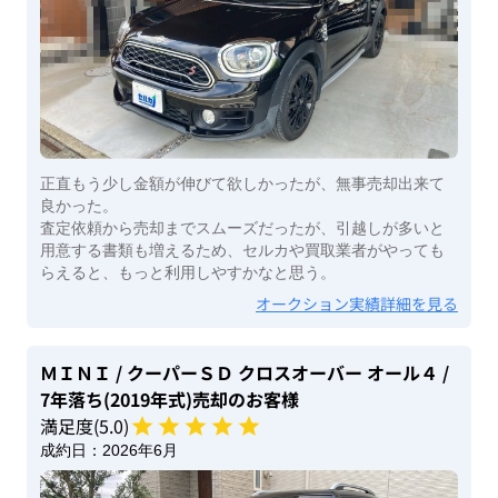
正直もう少し金額が伸びて欲しかったが、無事売却出来て
良かった。
査定依頼から売却までスムーズだったが、引越しが多いと
用意する書類も増えるため、セルカや買取業者がやっても
らえると、もっと利用しやすかなと思う。
オークション実績詳細を見る
ＭＩＮＩ
/ クーパーＳＤ クロスオーバー オール４
/
7年落ち(2019年式)
売却のお客様
満足度(
5
.0)
成約日：
2026年6月