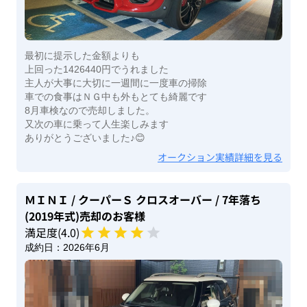
最初に提示した金額よりも
上回った1426440円でうれました
主人が大事に大切に一週間に一度車の掃除
車での食事はＮＧ中も外もとても綺麗です
8月車検なので売却しました。
又次の車に乗って人生楽しみます
ありがとうございました♪😊
オークション実績詳細を見る
ＭＩＮＩ
/ クーパーＳ クロスオーバー
/ 7年落ち
(2019年式)
売却のお客様
満足度(
4
.0)
成約日：
2026年6月