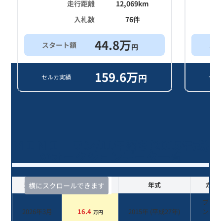
走行距離
12,069
km
入札数
76
件
44.8
万
スタート額
ス
円
159.6
万
円
セルカ実績
セル
ＭＩＮＩ ワン/11年落ち(2015年式)
のオークションデータ一覧
査定時期
セルカ実績
年式
カラ
横にスクロールできます
ブレ
2026年3月
16.4
2015
年 (
平成27年
)
ング
万円
ド