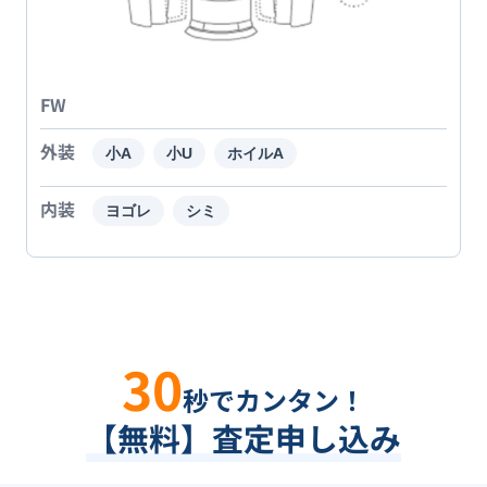
FW
外装
小A
小U
ホイルA
内装
ヨゴレ
シミ
30
秒でカンタン！
【無料】査定申し込み