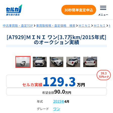
30秒簡単査定申込
メニュー
中古車買取・査定TOP
車買取相場・査定価格 検索
ＭＩＮＩ
ＭＩＮＩ
Ｍ
[A7929]ＭＩＮＩ ワン[3.7万km/2015年式]
のオークション実績
❮
❯
1
/
14
39.3
129.3
万円
セルカ実績
万円
90.0
希望金額
万円
2015
4
年式
年
月
ワン
グレード