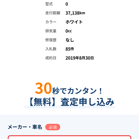
0
型式
37,138
走行距離
km
ホワイト
カラー
0
排気量
cc
なし
修復歴
85
入札数
件
2019
8
30
成約日
年
月
日
30
秒でカンタン！
【無料】査定申し込み
メーカー・車名
必須