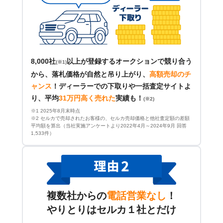
8,000社
以上が登録するオークションで競り合う
(※1)
から、落札価格が自然と吊り上がり、
高額売却のチ
ャンス
！
ディーラーでの下取りや一括査定サイトよ
り、平均
31万円高く売れた
実績も！
(※2)
※1 2025年8月末時点
※2 セルカで売却されたお客様の、セルカ売却価格と他社査定額の差額
平均額を算出（当社実施アンケートより2022年4月～2024年9月 回答
1,533件）
複数社からの
電話営業なし
！
やりとりはセルカ１社とだけ