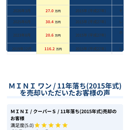
2026年3月
27.0
2015
年 (
平成27年
)
その
万円
2025年6月
30.4
2015
年 (
平成27年
)
レッ
万円
ホワ
2023年8月
20.6
2015
年 (
平成27年
)
万円
系
2019年12月
116.2
2015
年 (
平成27年
)
レッ
万円
ＭＩＮＩ ワン / 11年落ち(2015年式)
を売却いただいたお客様の声
ＭＩＮＩ
/ クーパーＳ
/ 11年落ち(2015年式)
売却の
お客様
満足度(
5
.0)