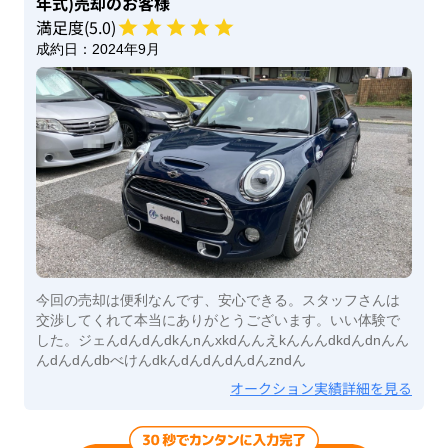
年式)
売却のお客様
満足度(
5
.0)
成約日：
2024年9月
今回の売却は便利なんです、安心できる。スタッフさんは
交渉してくれて本当にありがとうございます。いい体験で
した。ジェんdんdんdkんnんxkdんんえkんんんdkdんdnんん
んdんdんdbべけんdkんdんdんdんdんzndん
オークション実績詳細を見る