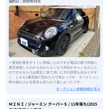
成約日：
2025年10月
一度他社査定サイトに登録したのですが電話の嵐で何処に
査定依頼したのかも分からなくなり何社かキャンセルした
のですがセルカは査定に来て頂いた方の説明も分かりやす
く、しかも1番高値で売れたので良かっです。オークション
時の値が上がる状況も見られて楽しかったです。
オークション実績詳細を見る
ＭＩＮＩ
/ ジャーミン クーパーＳ
/ 11年落ち(2015