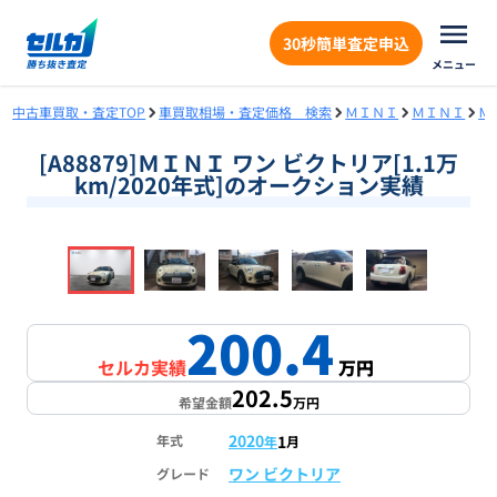
30秒簡単査定申込
メニュー
中古車買取・査定TOP
車買取相場・査定価格 検索
ＭＩＮＩ
ＭＩＮＩ
Ｍ
[A88879]ＭＩＮＩ ワン ビクトリア[1.1万
km/2020年式]のオークション実績
❮
❯
1
/
18
200.4
セルカ実績
万円
202.5
希望金額
万円
2020
1
年式
年
月
ワン ビクトリア
グレード