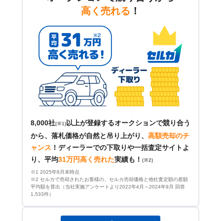
高く売れる
！
8,000社
以上が登録するオークションで競り合う
(※1)
から、落札価格が自然と吊り上がり、
高額売却のチ
ャンス
！
ディーラーでの下取りや一括査定サイトよ
り、平均
31万円高く売れた
実績も！
(※2)
※1 2025年8月末時点
※2 セルカで売却されたお客様の、セルカ売却価格と他社査定額の差額
平均額を算出（当社実施アンケートより2022年4月～2024年9月 回答
1,533件）