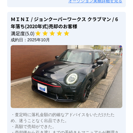
オークション実績詳細を見る
ＭＩＮＩ
/ ジョンクーパーワークス クラブマン
/ 6
年落ち(2020年式)
売却のお客様
満足度(
5
.0)
成約日：
2025年10月
・査定時に落札金額の的確なアドバイスをいただけたた
め、迷うことなく出品できた。
・高額で売却ができた。
・売却後から引き渡しまでの手続きもマニュアルが整理さ