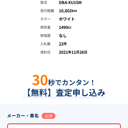
DBA-XU15M
型式
10,602
走行距離
km
ホワイト
カラー
1490
排気量
cc
なし
修復歴
22
入札数
件
2021
11
26
成約日
年
月
日
30
秒でカンタン！
【無料】査定申し込み
メーカー・車名
必須