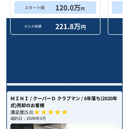
120.0
万
スタート額
ス
円
221.8
万
円
セルカ実績
セル
ＭＩＮＩ ワン ビクトリア / 6年落ち
(2020年式)を売却いただいたお客様
の声
ＭＩＮＩ
/ クーパーＤ クラブマン
/ 6年落ち(2020年
式)
売却のお客様
満足度(
5
.0)
成約日：
2026年3月