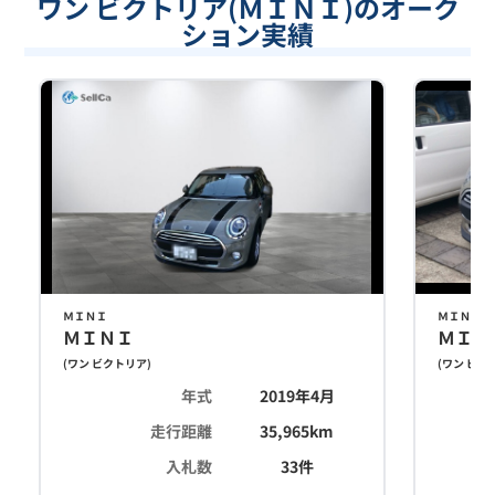
ワン ビクトリア(ＭＩＮＩ)のオーク
ション実績
ＭＩＮＩ
ＭＩＮＩ
ＭＩＮＩ
ＭＩＮ
(
ワン ビクトリア
)
(
ワン ビク
年式
2019年4月
走行距離
35,965
km
入札数
33
件