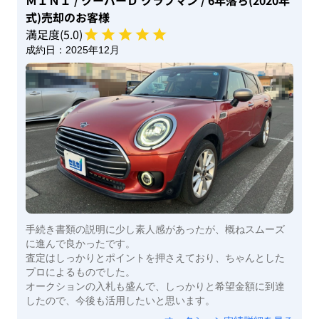
ＭＩＮＩ
/ クーパーＤ クラブマン
/ 6年落ち(2020年
式)
売却のお客様
満足度(
5
.0)
成約日：
2025年12月
手続き書類の説明に少し素人感があったが、概ねスムーズ
に進んで良かったです。
査定はしっかりとポイントを押さえており、ちゃんとした
プロによるものでした。
オークションの入札も盛んで、しっかりと希望金額に到達
したので、今後も活用したいと思います。