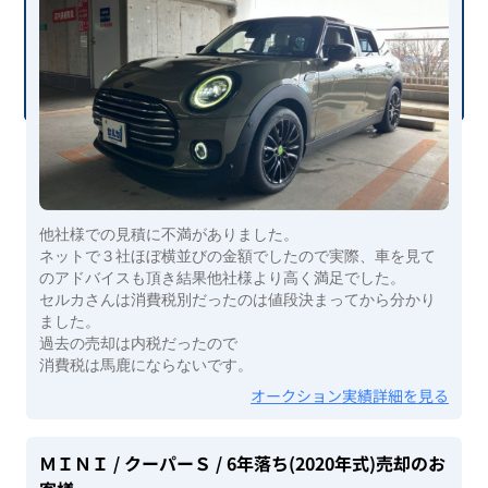
他社様での見積に不満がありました。
ネットで３社ほぼ横並びの金額でしたので実際、車を見て
のアドバイスも頂き結果他社様より高く満足でした。
セルカさんは消費税別だったのは値段決まってから分かり
ました。
過去の売却は内税だったので
消費税は馬鹿にならないです。
オークション実績詳細を見る
ＭＩＮＩ
/ クーパーＳ
/ 6年落ち(2020年式)
売却のお