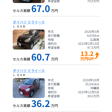
希望金額
70.0
万円
67.0
セルカ実績
万円
ダイハツ ミライース
Ｌ ＳＡⅢ
年式
2020年3月
走行距離
9,676
km
地域
広島県
成約日
2023年2月13日
希望金額
47.5
万円
13.2
60.7
万円UP
セルカ実績
万円
ダイハツ ミライース
Ｌ ＳＡⅢ
年式
2020年10月
走行距離
35,542
km
地域
沖縄県
成約日
2025年12月5日
希望金額
39.0
万円
36.2
セルカ実績
万円