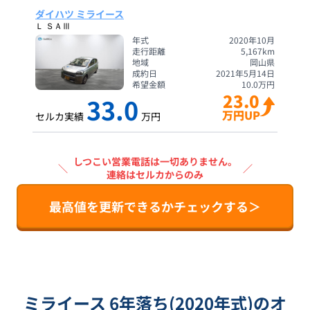
ダイハツ ミライース
Ｌ ＳＡⅢ
年式
2020年10月
走行距離
5,167
km
地域
岡山県
成約日
2021年5月14日
希望金額
10.0
万円
23.0
33.0
万円UP
セルカ実績
万円
しつこい営業電話は一切ありません。
＼
／
連絡はセルカからのみ
最高値を更新できるかチェックする＞
ミライース 6年落ち(2020年式)のオ