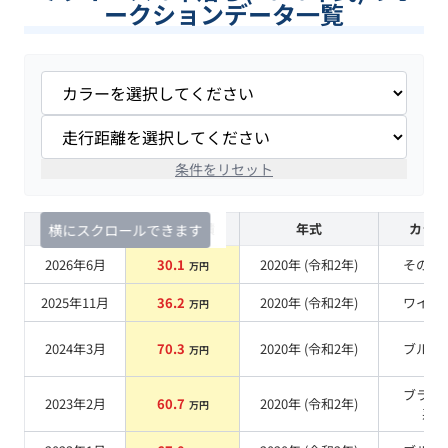
ークションデータ一覧
条件をリセット
査定時期
セルカ実績
年式
カラー
横にスクロールできます
2026年6月
30.1
2020
年 (
令和2年
)
その他
万円
2025年11月
36.2
2020
年 (
令和2年
)
ワイン
万円
2024年3月
70.3
2020
年 (
令和2年
)
ブルー
万円
ブラウ
2023年2月
60.7
2020
年 (
令和2年
)
万円
系