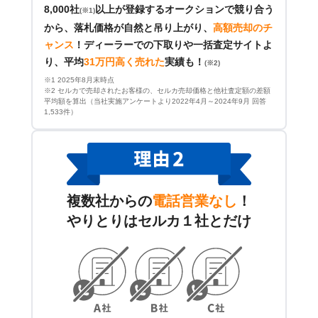
8,000社
以上が登録するオークションで競り合う
(※1)
から、落札価格が自然と吊り上がり、
高額売却のチ
ャンス
！
ディーラーでの下取りや一括査定サイトよ
り、平均
31万円高く売れた
実績も！
(※2)
※1 2025年8月末時点
※2 セルカで売却されたお客様の、セルカ売却価格と他社査定額の差額
平均額を算出（当社実施アンケートより2022年4月～2024年9月 回答
1,533件）
複数社からの
電話営業なし
！
やりとりはセルカ１社とだけ