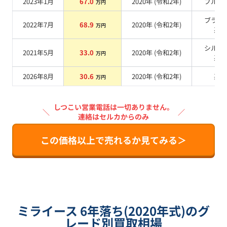
2023年1月
67.0
2020
年 (
令和2年
)
ブルー
万円
ブラッ
2022年7月
68.9
2020
年 (
令和2年
)
万円
系
シルバ
2021年5月
33.0
2020
年 (
令和2年
)
万円
系
2026年8月
30.6
2020
年 (
令和2年
)
系
万円
しつこい営業電話は一切ありません。
＼
／
連絡はセルカからのみ
この価格以上で売れるか見てみる＞
ミライース 6年落ち(2020年式)のグ
レード別買取相場