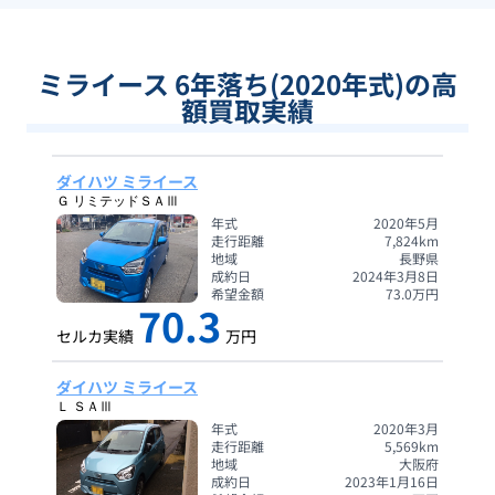
ミライース 6年落ち(2020年式)の高
額買取実績
ダイハツ ミライース
Ｇ リミテッドＳＡⅢ
年式
2020年5月
走行距離
7,824
km
地域
長野県
成約日
2024年3月8日
希望金額
73.0
万円
70.3
セルカ実績
万円
ダイハツ ミライース
Ｌ ＳＡⅢ
年式
2020年3月
走行距離
5,569
km
地域
大阪府
成約日
2023年1月16日