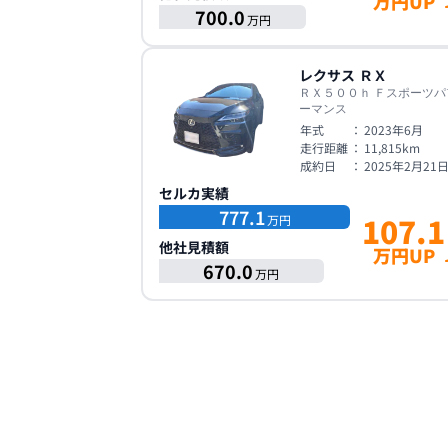
万円UP
700.0
万円
レクサス
ＲＸ
ＲＸ５００ｈ Ｆスポーツパ
ーマンス
年式
：
2023年6月
走行距離
：
11,815
km
成約日
：
2025年2月21
セルカ実績
777.1
107.1
万円
他社見積額
万円UP
670.0
万円