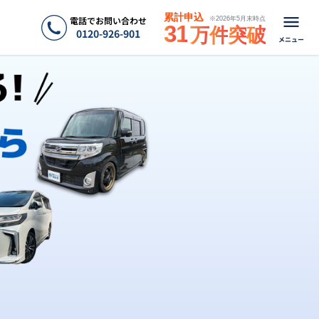
累計申込
電話でお問い合わせ
※
2026年5月末
時点
3
1
万
件
突
破
0120-926-901
メニュー