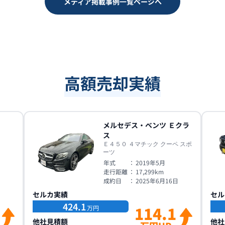
メディア掲載事例一覧ページへ
高額売却実績
メルセデス・ベンツ
Ｅクラ
ス
Ｅ４５０ ４マチック クーペ スポ
ーツ
年式
：
2019年5月
走行距離
：
17,299
km
成約日
：
2025年6月16日
セルカ実績
セル
424.1
114.1
万円
他社見積額
他社