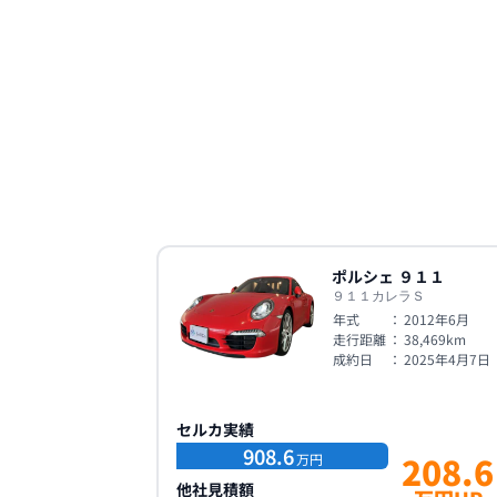
ポルシェ
９１１
９１１カレラＳ
年式
：
2012年6月
走行距離
：
38,469
km
成約日
：
2025年4月7日
セルカ実績
908.6
208.6
万円
他社見積額