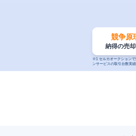
競争原
納得の
売却
※1 セルカオークションで
ンサービスの取引台数実績