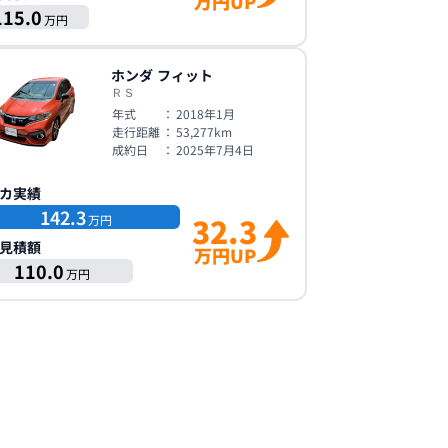
万円UP
115.0
万円
ホンダ
フィット
ＲＳ
年式
：
2018年1月
走行距離
：
53,277
km
成約日
：
2025年7月4日
カ実績
142.3
32.3
万円
見積額
万円UP
110.0
万円