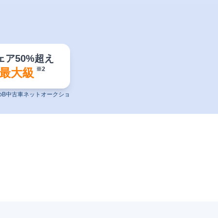
ェア
50%超え
※2
最大級
toB中古車ネットオークショ