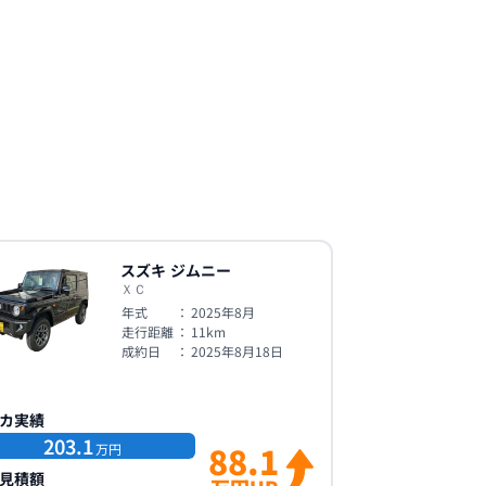
スズキ
ジムニー
ＸＣ
年式
：
2025年8月
走行距離
：
11
km
成約日
：
2025年8月18日
カ実績
203.1
88.1
万円
見積額