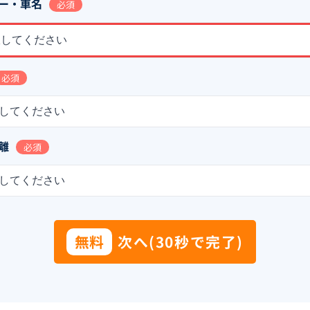
ー・車名
必須
択してください
必須
してください
離
必須
してください
無料
次へ(30秒で完了)