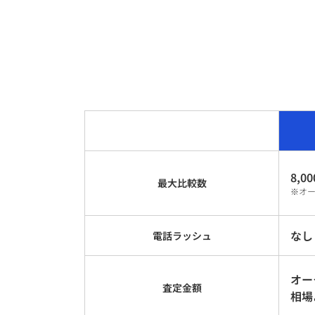
8,00
最大比較数
※オ
なし
電話ラッシュ
オー
査定金額
相場