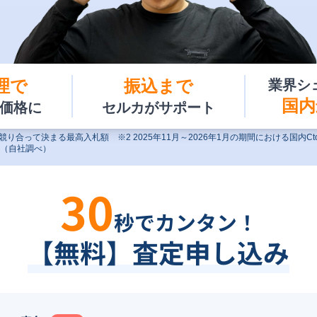
理で
振込まで
業界シ
国内
価格に
セルカが
サポート
競り合って決まる最高入札額 ※2 2025年11月～2026年1月の期間における国内C
（自社調べ）
30
秒でカンタン！
【無料】査定申し込み