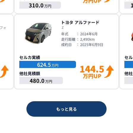
万円UP
310.0
万円
トヨタ
アルファード
フォ
Ｚ
年式
：
2024年6月
走行距離
：
2,490
km
成約日
：
2025年6月9日
日
セルカ実績
セル
624.5
144.5
万円
他社見積額
他社
万円UP
480.0
万円
もっと見る