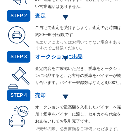
い営業電話はありません。
査定
STEP
2
ご自宅で査定を受けましょう。査定のお時間は
約30〜60分程度です。
※エリアによってはお伺いできない場合もあり
ますのでご相談ください。
オークションに出品
STEP
3
査定内容をご確認いただき、愛車をオークショ
ンに出品すると、お客様の愛車をバイヤーが競
り合います。バイヤー登録数はなんと
8,000
社。
売却
STEP
4
オークションで最高額を入札したバイヤーへ売
却！愛車をバイヤーに渡し、セルカから代金を
お支払いしてお取引完了です。
※売却の際、必要書類をご準備いただきます。