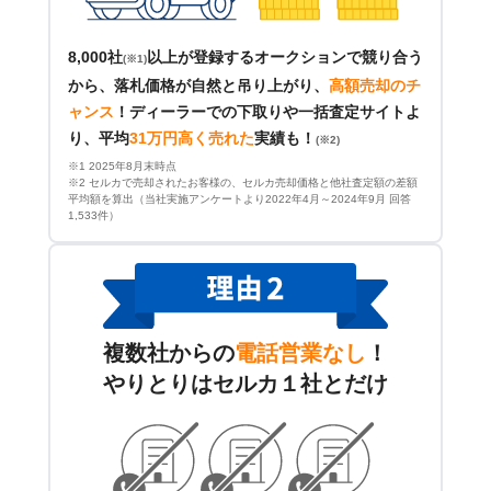
8,000社
以上が登録するオークションで競り合う
(※1)
から、落札価格が自然と吊り上がり、
高額売却のチ
ャンス
！
ディーラーでの下取りや一括査定サイトよ
り、平均
31万円高く売れた
実績も！
(※2)
※1 2025年8月末時点
※2 セルカで売却されたお客様の、セルカ売却価格と他社査定額の差額
平均額を算出（当社実施アンケートより2022年4月～2024年9月 回答
1,533件）
複数社からの
電話営業なし
！
やりとりはセルカ１社とだけ