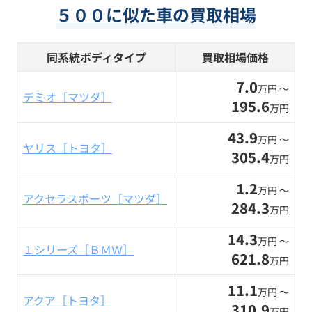
５００に似た車の買取相場
同系統ボディタイプ
買取相場価格
7.0
万円 〜
デミオ［マツダ］
195.6
万円
43.9
万円 〜
ヤリス［トヨタ］
305.4
万円
1.2
万円 〜
アクセラスポーツ［マツダ］
284.3
万円
14.3
万円 〜
１シリーズ［ＢＭＷ］
621.8
万円
11.1
万円 〜
アクア［トヨタ］
310.9
万円