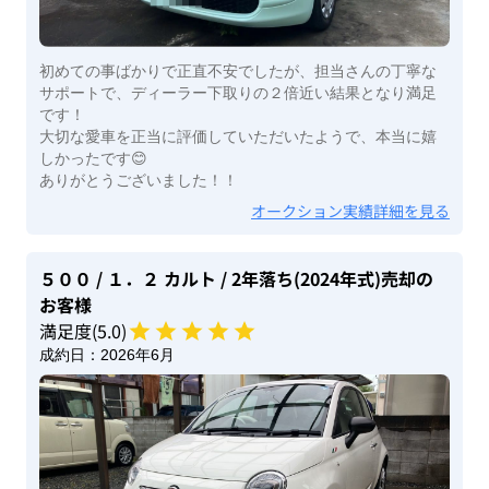
初めての事ばかりで正直不安でしたが、担当さんの丁寧な
サポートで、ディーラー下取りの２倍近い結果となり満足
です！
大切な愛車を正当に評価していただいたようで、本当に嬉
しかったです😊
ありがとうございました！！
オークション実績詳細を見る
５００
/ １．２ カルト
/ 2年落ち(2024年式)
売却の
お客様
満足度(
5
.0)
成約日：
2026年6月