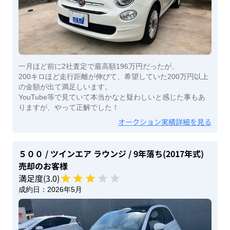
一月ほど前に2社査定で最高額196万円だったが、
200キロほど走行距離が伸びて、希望していた200万円以上
の金額が出て満足しいます。
YouTube等で見ていて本当かなと疑わしいと感じた事もあ
りますが、やって正解でした！
オークション実績詳細を見る
５００
/ ツインエア ラウンジ
/ 9年落ち(2017年式)
売却のお客様
満足度(
3
.0)
成約日：
2026年5月