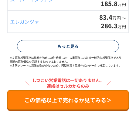
185.8
万円
83.4
万円 〜
エレガンツァ
286.3
万円
もっと見る
※1 買取相場価格は弊社が独自に統計分析した中古車買取における一般的な相場価格であり、
実際の買取価格を保証するものではありません。
※2
同グレードの流通台数が少ないため、同型車種 / 近接年式のデータで推定しています。
しつこい営業電話は一切ありません。
＼
／
連絡はセルカからのみ
この価格以上で売れるか見てみる＞