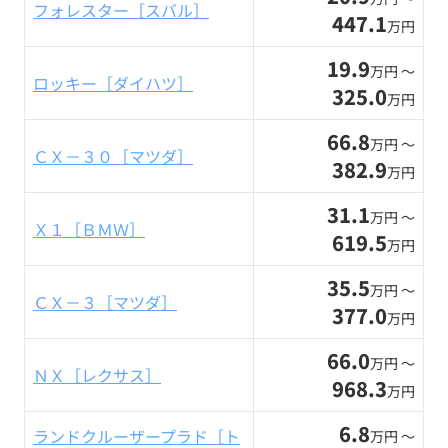
フォレスター［スバル］
447.1
万円
19.9
万円 〜
ロッキー［ダイハツ］
325.0
万円
66.8
万円 〜
ＣＸ－３０［マツダ］
382.9
万円
31.1
万円 〜
Ｘ１［ＢＭＷ］
619.5
万円
35.5
万円 〜
ＣＸ－３［マツダ］
377.0
万円
66.0
万円 〜
ＮＸ［レクサス］
968.3
万円
6.8
ランドクルーザープラド［ト
万円 〜