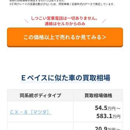
実際の買取価格を保証するものではありません。
※2
同グレードの流通台数が少ないため、同型車種 / 近接年式のデータで推定しています。
しつこい営業電話は一切ありません。
＼
／
連絡はセルカからのみ
この価格以上で売れるか見てみる＞
Ｅペイスに似た車の買取相場
同系統ボディタイプ
買取相場価格
54.5
万円 〜
ＣＸ－８［マツダ］
583.1
万円
20.9
万円 〜