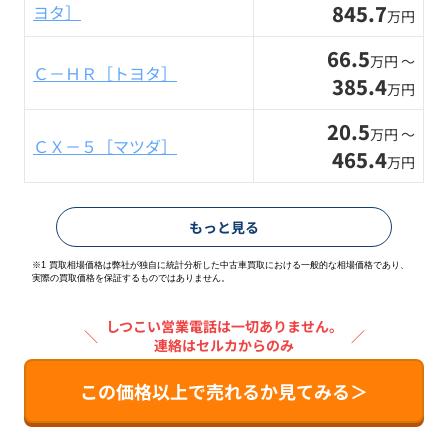
845.7
ヨタ］
万円
66.5
万円 〜
Ｃ－ＨＲ［トヨタ］
385.4
万円
20.5
万円 〜
ＣＸ－５［マツダ］
465.4
万円
もっと見る
※1 買取相場価格は弊社が独自に統計分析した中古車買取における一般的な相場価格であり、
実際の買取価格を保証するものではありません。
しつこい営業電話は一切ありません。
＼
／
連絡はセルカからのみ
この価格以上で売れるか見てみる＞