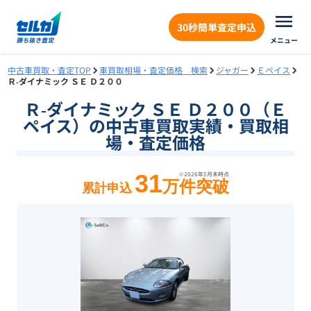
30秒簡単査定申込
メニュー
中古車買取・査定TOP
車買取相場・査定価格 検索
ジャガー
Ｅペイス
Ｒ‐ダイナミック ＳＥ Ｄ２００
Ｒ‐ダイナミック ＳＥ Ｄ２００（Ｅ
ペイス）の中古車買取実績・買取相
場・査定価格
31
※
2026年5月末
時点
万件突破
累計申込