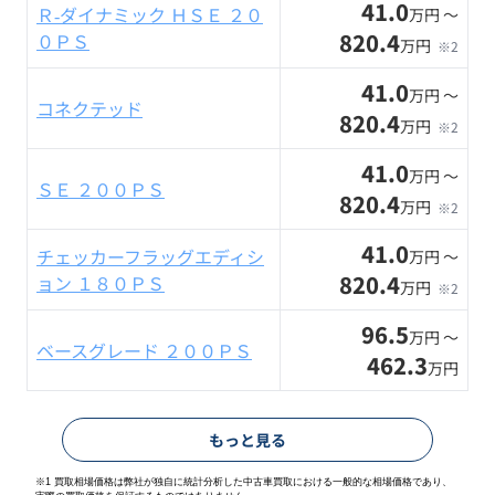
41.0
Ｒ‐ダイナミック ＨＳＥ ２０
万円 〜
820.4
０ＰＳ
万円
※2
41.0
万円 〜
コネクテッド
820.4
万円
※2
41.0
万円 〜
ＳＥ ２００ＰＳ
820.4
万円
※2
41.0
チェッカーフラッグエディシ
万円 〜
820.4
ョン １８０ＰＳ
万円
※2
96.5
万円 〜
ベースグレード ２００ＰＳ
462.3
万円
もっと見る
※1 買取相場価格は弊社が独自に統計分析した中古車買取における一般的な相場価格であり、