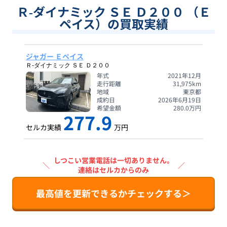
Ｒ‐ダイナミック ＳＥ Ｄ２００ （Ｅ
ペイス）の買取実績
ジャガー Ｅペイス
Ｒ‐ダイナミック ＳＥ Ｄ２００
年式
2021年12月
走行距離
31,975
km
地域
東京都
成約日
2026年6月19日
希望金額
280.0
万円
277.9
セルカ実績
万円
しつこい営業電話は一切ありません。
＼
／
連絡はセルカからのみ
最高値を更新できるかチェックする＞