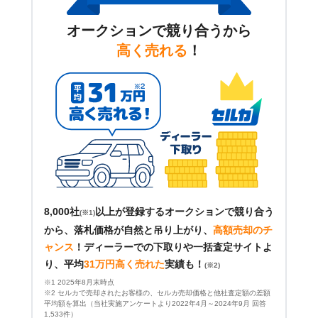
オークションで競り合うから
高く売れる
！
8,000社
以上が登録するオークションで競り合う
(※1)
から、落札価格が自然と吊り上がり、
高額売却のチ
ャンス
！
ディーラーでの下取りや一括査定サイトよ
り、平均
31万円高く売れた
実績も！
(※2)
※1 2025年8月末時点
※2 セルカで売却されたお客様の、セルカ売却価格と他社査定額の差額
平均額を算出（当社実施アンケートより2022年4月～2024年9月 回答
1,533件）