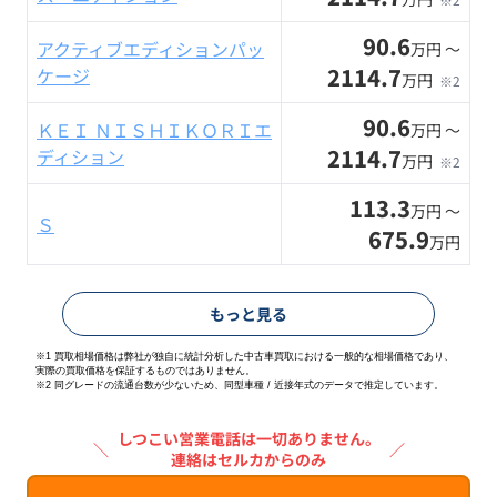
90.6
アクティブエディションパッ
万円 〜
2114.7
ケージ
万円
※2
90.6
ＫＥＩ ＮＩＳＨＩＫＯＲＩエ
万円 〜
2114.7
ディション
万円
※2
113.3
万円 〜
Ｓ
675.9
万円
もっと見る
※1 買取相場価格は弊社が独自に統計分析した中古車買取における一般的な相場価格であり、
実際の買取価格を保証するものではありません。
※2
同グレードの流通台数が少ないため、同型車種 / 近接年式のデータで推定しています。
しつこい営業電話は一切ありません。
＼
／
連絡はセルカからのみ