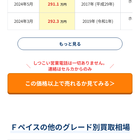
ホワ
2024年5月
291.1
2017
年 (
平成29年
)
万円
系
ホワ
2024年3月
292.3
2019
年 (
令和1年
)
万円
系
もっと見る
しつこい営業電話は一切ありません。
＼
／
連絡はセルカからのみ
この価格以上で売れるか見てみる＞
Ｆペイスの他のグレード別買取相場