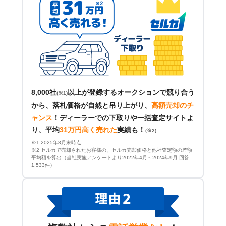
8,000社
以上が登録するオークションで競り合う
(※1)
から、落札価格が自然と吊り上がり、
高額売却のチ
ャンス
！
ディーラーでの下取りや一括査定サイトよ
り、平均
31万円高く売れた
実績も！
(※2)
※1 2025年8月末時点
※2 セルカで売却されたお客様の、セルカ売却価格と他社査定額の差額
平均額を算出（当社実施アンケートより2022年4月～2024年9月 回答
1,533件）