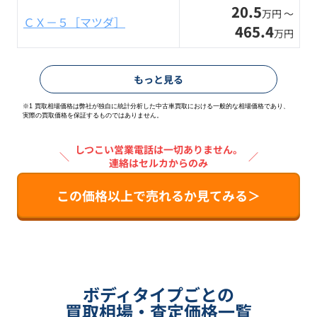
20.5
万円 〜
ＣＸ－５［マツダ］
465.4
万円
もっと見る
※1 買取相場価格は弊社が独自に統計分析した中古車買取における一般的な相場価格であり、
実際の買取価格を保証するものではありません。
しつこい営業電話は一切ありません。
＼
／
連絡はセルカからのみ
この価格以上で売れるか見てみる＞
ボディタイプごとの
買取相場・査定価格一覧