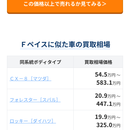
この価格以上で売れるか見てみる＞
Ｆペイスに似た車の買取相場
同系統ボディタイプ
買取相場価格
54.5
万円 〜
ＣＸ－８［マツダ］
583.1
万円
20.9
万円 〜
フォレスター［スバル］
447.1
万円
19.9
万円 〜
ロッキー［ダイハツ］
325.0
万円