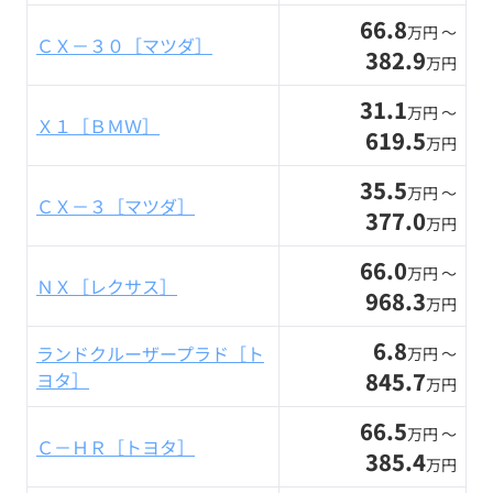
66.8
万円 〜
ＣＸ－３０［マツダ］
382.9
万円
31.1
万円 〜
Ｘ１［ＢＭＷ］
619.5
万円
35.5
万円 〜
ＣＸ－３［マツダ］
377.0
万円
66.0
万円 〜
ＮＸ［レクサス］
968.3
万円
6.8
ランドクルーザープラド［ト
万円 〜
845.7
ヨタ］
万円
66.5
万円 〜
Ｃ－ＨＲ［トヨタ］
385.4
万円