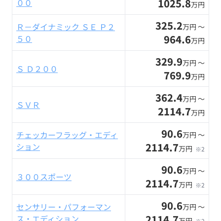
1025.8
００
万円
325.2
Ｒ－ダイナミック ＳＥ Ｐ２
万円 〜
964.6
５０
万円
329.9
万円 〜
Ｓ Ｄ２００
769.9
万円
362.4
万円 〜
ＳＶＲ
2114.7
万円
90.6
チェッカーフラッグ・エディ
万円 〜
2114.7
ション
万円
※2
90.6
万円 〜
３００スポーツ
2114.7
万円
※2
90.6
センサリー・パフォーマン
万円 〜
2114.7
ス・エディション
万円
※2