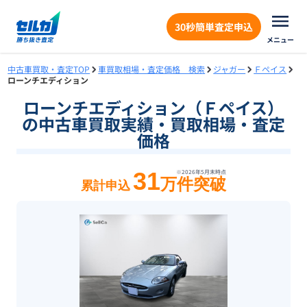
30秒簡単査定申込
メニュー
中古車買取・査定TOP
車買取相場・査定価格 検索
ジャガー
Ｆペイス
ローンチエディション
ローンチエディション（Ｆペイス）
の中古車買取実績・買取相場・査定
価格
31
※
2026年5月末
時点
万件突破
累計申込