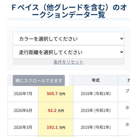
Ｆペイス（他グレードを含む）のオ
ークションデータ一覧
条件をリセット
査定時期
セルカ実績
年式
カラ
横にスクロールできます
ブラ
2026年7月
505.7
2019
年 (
令和1年
)
万円
系
ホワ
2026年6月
92.2
2019
年 (
令和1年
)
万円
系
ホワ
2026年3月
192.1
2019
年 (
令和1年
)
万円
系