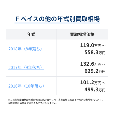
Ｆペイスの他の年式別買取相場
年式
買取相場価格
119.0
万円 〜
2018年（8年落ち）
558.3
万円
132.6
万円 〜
2017年（9年落ち）
629.2
万円
101.2
万円 〜
2016年（10年落ち）
499.3
万円
※1 買取相場価格は弊社が独自に統計分析した中古車買取における一般的な相場価格であり、
実際の買取価格を保証するものではありません。