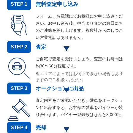
無料査定申し込み
STEP
1
フォーム、お電話にてお気軽にお申し込みくだ
さい。お申し込み後、担当より査定のお日にち
のご連絡を差し上げます。複数社からのしつこ
い営業電話はありません。
査定
STEP
2
ご自宅で査定を受けましょう。査定のお時間は
約30〜60分程度です。
※エリアによってはお伺いできない場合もあり
ますのでご相談ください。
オークションに出品
STEP
3
査定内容をご確認いただき、愛車をオークショ
ンに出品すると、お客様の愛車をバイヤーが競
り合います。バイヤー登録数はなんと
8,000
社。
売却
STEP
4