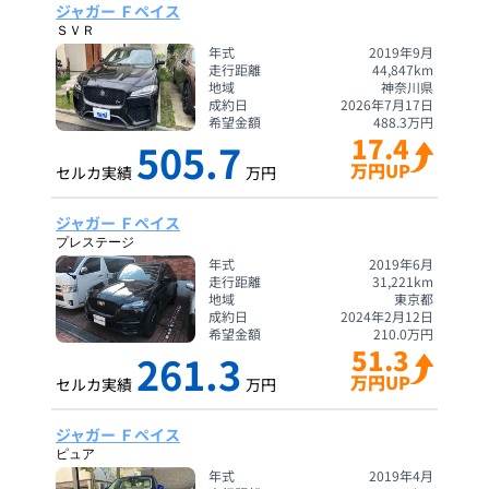
ジャガー Ｆペイス
ＳＶＲ
年式
2019年9月
走行距離
44,847
km
地域
神奈川県
成約日
2026年7月17日
希望金額
488.3
万円
17.4
505.7
万円UP
セルカ実績
万円
ジャガー Ｆペイス
プレステージ
年式
2019年6月
走行距離
31,221
km
地域
東京都
成約日
2024年2月12日
希望金額
210.0
万円
51.3
261.3
万円UP
セルカ実績
万円
ジャガー Ｆペイス
ピュア
年式
2019年4月