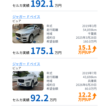
192.1
セルカ実績
万円
ジャガー Ｆペイス
ピュア
年式
2019年3月
走行距離
54,059
km
地域
千葉県
成約日
2025年3月28日
希望金額
160.0
万円
15.1
175.1
万円UP
セルカ実績
万円
ジャガー Ｆペイス
ピュア
年式
2019年7月
走行距離
43,698
km
地域
兵庫県
成約日
2026年6月29日
希望金額
80.0
万円
12.2
92.2
万円UP
セルカ実績
万円