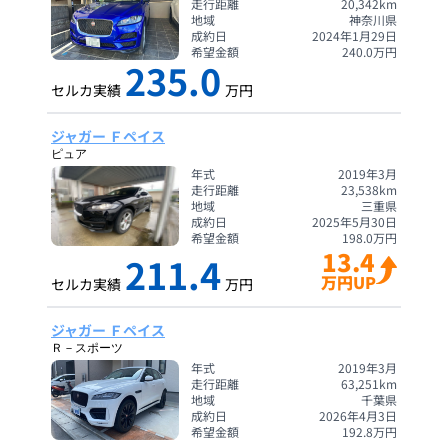
走行距離
20,342
km
地域
神奈川県
成約日
2024年1月29日
希望金額
240.0
万円
235.0
セルカ実績
万円
ジャガー Ｆペイス
ピュア
年式
2019年3月
走行距離
23,538
km
地域
三重県
成約日
2025年5月30日
希望金額
198.0
万円
13.4
211.4
万円UP
セルカ実績
万円
ジャガー Ｆペイス
Ｒ－スポーツ
年式
2019年3月
走行距離
63,251
km
地域
千葉県
成約日
2026年4月3日
希望金額
192.8
万円