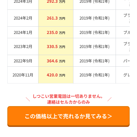
2024年3月
292.3
2019
年 (
令和1年
)
万円
系
ブラッ
2024年2月
261.3
2019
年 (
令和1年
)
万円
系
2024年1月
235.0
2019
年 (
令和1年
)
ブルー
万円
ブラッ
2023年2月
330.5
2019
年 (
令和1年
)
万円
系
2022年9月
364.6
2019
年 (
令和1年
)
パール
万円
2020年11月
420.0
2019
年 (
令和1年
)
グレー
万円
しつこい営業電話は一切ありません。
＼
／
連絡はセルカからのみ
この価格以上で売れるか見てみる＞