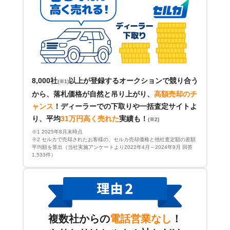
8,000社
以上が登録するオークションで競り合う
(※1)
から、落札価格が自然と吊り上がり、
高額売却のチ
ャンス
！
ディーラーでの下取りや一括査定サイトよ
り、平均
31万円高く売れた
実績も！
(※2)
※1 2025年8月末時点
※2 セルカで売却されたお客様の、セルカ売却価格と他社査定額の差額
平均額を算出（当社実施アンケートより2022年4月～2024年9月 回答
1,533件）
複数社からの
電話営業なし
！