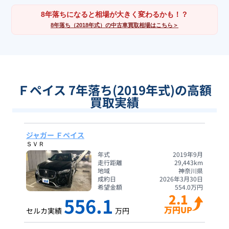
8年落ちになると相場が大きく変わるかも！？
8年落ち（2018年式）の中古車買取相場はこちら＞
Ｆペイス 7年落ち(2019年式)の高額
買取実績
ジャガー Ｆペイス
ＳＶＲ
年式
2019年9月
走行距離
29,443
km
地域
神奈川県
成約日
2026年3月30日
希望金額
554.0
万円
2.1
556.1
万円UP
セルカ実績
万円