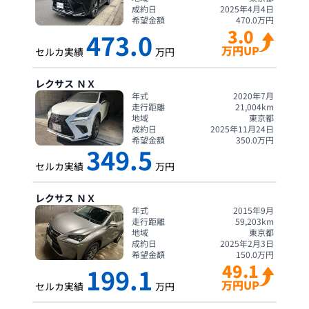
成約日
2025年4月4日
希望金額
470.0
万円
3.0
473.0
万円UP
セルカ実績
万円
レクサス
ＮＸ
年式
2020年7月
走行距離
21,004
km
地域
東京都
成約日
2025年11月24日
希望金額
350.0
万円
349.5
セルカ実績
万円
レクサス
ＮＸ
年式
2015年9月
走行距離
59,203
km
地域
東京都
成約日
2025年2月3日
希望金額
150.0
万円
49.1
199.1
万円UP
セルカ実績
万円