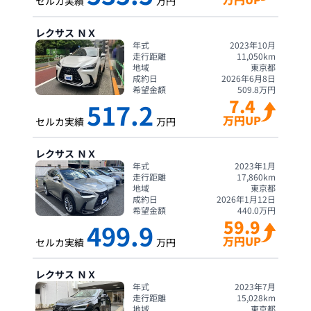
セルカ実績
万円
レクサス
ＮＸ
年式
2023年10月
走行距離
11,050
km
地域
東京都
成約日
2026年6月8日
希望金額
509.8
万円
7.4
517.2
万円UP
セルカ実績
万円
レクサス
ＮＸ
年式
2023年1月
走行距離
17,860
km
地域
東京都
成約日
2026年1月12日
希望金額
440.0
万円
59.9
499.9
万円UP
セルカ実績
万円
レクサス
ＮＸ
年式
2023年7月
走行距離
15,028
km
地域
東京都