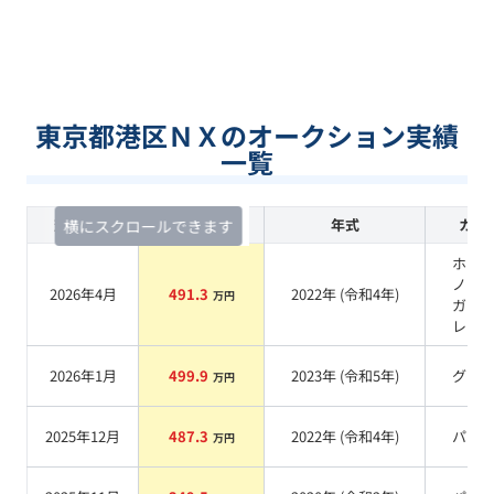
東京都港区ＮＸのオークション実績
一覧
査定時期
セルカ実績
年式
カラ
横にスクロールできます
ホワ
ノー
2026年4月
491.3
2022
年 (
令和4年
)
万円
ガラ
レー
2026年1月
499.9
2023
年 (
令和5年
)
グレ
万円
2025年12月
487.3
2022
年 (
令和4年
)
パー
万円