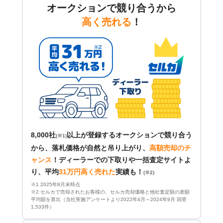
オークションで競り合うから
高く売れる
！
8,000社
以上が登録するオークションで競り合う
(※1)
から、落札価格が自然と吊り上がり、
高額売却のチ
ャンス
！
ディーラーでの下取りや一括査定サイトよ
り、平均
31万円高く売れた
実績も！
(※2)
※1 2025年8月末時点
※2 セルカで売却されたお客様の、セルカ売却価格と他社査定額の差額
平均額を算出（当社実施アンケートより2022年4月～2024年9月 回答
1,533件）