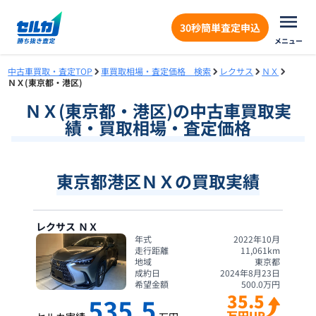
30秒簡単査定申込
メニュー
中古車買取・査定TOP
車買取相場・査定価格 検索
レクサス
ＮＸ
ＮＸ(東京都・港区)
ＮＸ
(
東京都
・
港区
)の中古車買取実
績・買取相場・査定価格
東京都港区ＮＸの買取実績
レクサス
ＮＸ
年式
2022年10月
走行距離
11,061
km
地域
東京都
成約日
2024年8月23日
希望金額
500.0
万円
35.5
535.5
万円UP