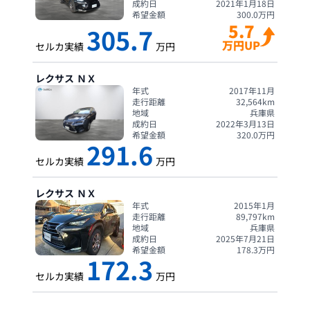
成約日
2021年1月18日
希望金額
300.0
万円
5.7
305.7
万円UP
セルカ実績
万円
レクサス
ＮＸ
年式
2017年11月
走行距離
32,564
km
地域
兵庫県
成約日
2022年3月13日
希望金額
320.0
万円
291.6
セルカ実績
万円
レクサス
ＮＸ
年式
2015年1月
走行距離
89,797
km
地域
兵庫県
成約日
2025年7月21日
希望金額
178.3
万円
172.3
セルカ実績
万円