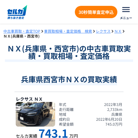
30秒簡単査定申込
メニュー
中古車買取・査定TOP
車買取相場・査定価格 検索
レクサス
ＮＸ
ＮＸ(兵庫県・西宮市)
ＮＸ
(
兵庫県
・
西宮市
)の中古車買取実
績・買取相場・査定価格
兵庫県西宮市ＮＸの買取実績
レクサス
ＮＸ
年式
2022年3月
走行距離
2,733
km
地域
兵庫県
成約日
2022年6月20日
希望金額
745.0
万円
743.1
セルカ実績
万円