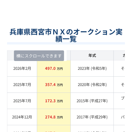
兵庫県西宮市ＮＸのオークション実
績一覧
査定時期
セルカ実績
年式
カラ
横にスクロールできます
2026年2月
497.0
2023
年 (
令和5年
)
その
万円
2025年7月
357.4
2020
年 (
令和2年
)
その
万円
ブラ
2025年7月
172.3
2015
年 (
平成27年
)
万円
系
2024年12月
274.8
2017
年 (
平成29年
)
パー
万円