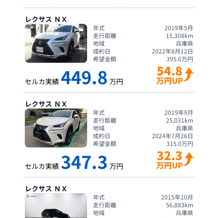
レクサス
ＮＸ
年式
2019年5月
走行距離
15,308
km
地域
兵庫県
成約日
2022年8月12日
希望金額
395.0
万円
54.8
449.8
万円UP
セルカ実績
万円
レクサス
ＮＸ
年式
2019年9月
走行距離
25,031
km
地域
兵庫県
成約日
2024年7月26日
希望金額
315.0
万円
32.3
347.3
万円UP
セルカ実績
万円
レクサス
ＮＸ
年式
2015年10月
走行距離
56,883
km
地域
兵庫県