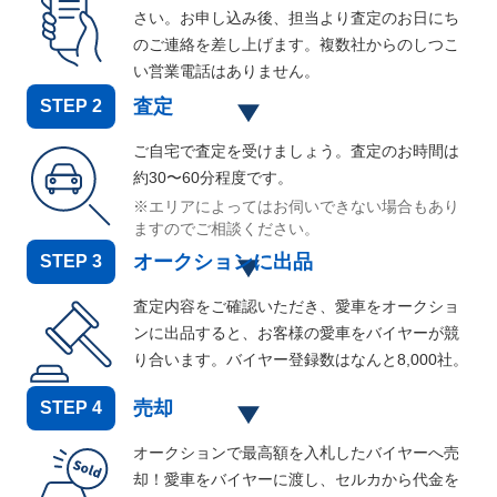
さい。お申し込み後、担当より査定のお日にち
のご連絡を差し上げます。複数社からのしつこ
い営業電話はありません。
査定
STEP
2
ご自宅で査定を受けましょう。査定のお時間は
約30〜60分程度です。
※エリアによってはお伺いできない場合もあり
ますのでご相談ください。
オークションに出品
STEP
3
査定内容をご確認いただき、愛車をオークショ
ンに出品すると、お客様の愛車をバイヤーが競
り合います。バイヤー登録数はなんと
8,000
社。
売却
STEP
4
オークションで最高額を入札したバイヤーへ売
却！愛車をバイヤーに渡し、セルカから代金を