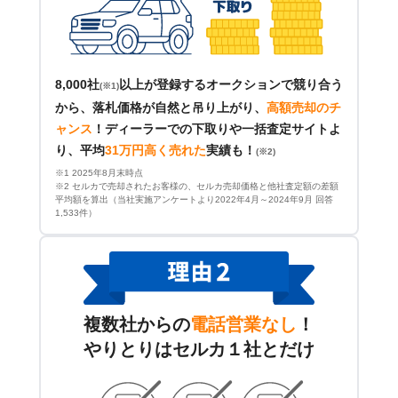
8,000社
以上が登録するオークションで競り合う
(※1)
から、落札価格が自然と吊り上がり、
高額売却のチ
ャンス
！
ディーラーでの下取りや一括査定サイトよ
り、平均
31万円高く売れた
実績も！
(※2)
※1 2025年8月末時点
※2 セルカで売却されたお客様の、セルカ売却価格と他社査定額の差額
平均額を算出（当社実施アンケートより2022年4月～2024年9月 回答
1,533件）
複数社からの
電話営業なし
！
やりとりはセルカ１社とだけ