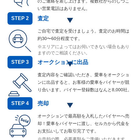
のご連絡を差し上げます。複数社からのしつこ
い営業電話はありません。
査定
STEP
2
ご自宅で査定を受けましょう。査定のお時間は
約30〜60分程度です。
※エリアによってはお伺いできない場合もあり
ますのでご相談ください。
オークションに出品
STEP
3
査定内容をご確認いただき、愛車をオークショ
ンに出品すると、お客様の愛車をバイヤーが競
り合います。バイヤー登録数はなんと
8,000
社。
売却
STEP
4
オークションで最高額を入札したバイヤーへ売
却！愛車をバイヤーに渡し、セルカから代金を
お支払いしてお取引完了です。
※売却の際、必要書類をご準備いただきます。