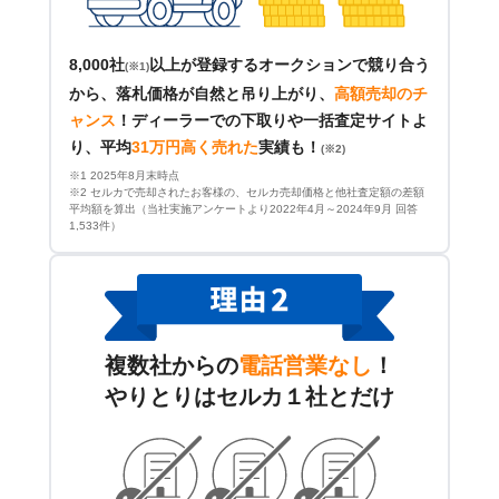
8,000社
以上が登録するオークションで競り合う
(※1)
から、落札価格が自然と吊り上がり、
高額売却のチ
ャンス
！
ディーラーでの下取りや一括査定サイトよ
り、平均
31万円高く売れた
実績も！
(※2)
※1 2025年8月末時点
※2 セルカで売却されたお客様の、セルカ売却価格と他社査定額の差額
平均額を算出（当社実施アンケートより2022年4月～2024年9月 回答
1,533件）
複数社からの
電話営業なし
！
やりとりはセルカ１社とだけ