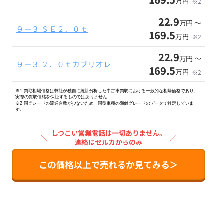
万円
※2
22.9
万円 〜
９－３ ＳＥ２．０ｔ
169.5
万円
※2
22.9
万円 〜
９－３ ２．０ｔカブリオレ
169.5
万円
※2
※1 買取相場価格は弊社が独自に統計分析した中古車買取における一般的な相場価格であり、
実際の買取価格を保証するものではありません。
※2
同グレードの流通台数が少ないため、同型車種の類似グレードのデータで推定していま
す。
しつこい営業電話は一切ありません。
＼
／
連絡はセルカからのみ
この価格以上で売れるか見てみる＞