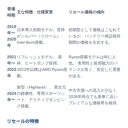
登場
主な特徴・仕様変更
リセール価格の傾向
時期
2019
日本導入初期モデル。窓枠
初期型として価格はこなれて
年〜
がシルバー（クローム）、
いるが、バッテリー保証残存
2020
Intel Atom搭載。
期間が価格を左右する。
年
2021
リフレッシュモデル。 黒
Ryzen搭載モデルは特に人
年〜
枠、ヒートポンプ採用。
気。 実用性と処理能力のバ
2023
2022年以降はAMD Ryzen搭
ランスが良く、安定した需要
年
載。
がある。
新型（Highland）。 異次元
中古市場への流入が少なく、
2024
の静粛性、専用スポーツシ
2026年時点でも新車に近い
年〜
ート、アクティブダンピン
プレミアムな価格帯を維持。
グ搭載。
リセールの特徴