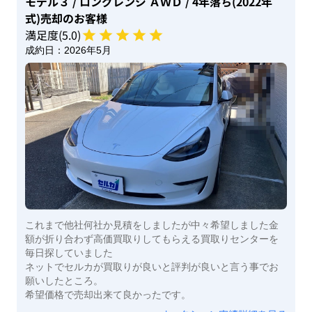
モデル３
/ ロングレンジ ＡＷＤ
/ 4年落ち(2022年
式)
売却のお客様
満足度(
5
.0)
成約日：
2026年5月
これまで他社何社か見積をしましたが中々希望しました金
額が折り合わず高価買取りしてもらえる買取りセンターを
毎日探していました
ネットでセルカが買取りが良いと評判が良いと言う事でお
願いしたところ。
希望価格で売却出来て良かったです。