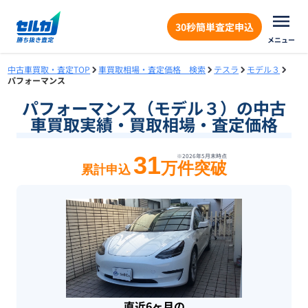
30秒簡単査定申込
メニュー
中古車買取・査定TOP
車買取相場・査定価格 検索
テスラ
モデル３
パフォーマンス
パフォーマンス（モデル３）の中古
車買取実績・買取相場・査定価格
31
※
2026年5月末
時点
万件突破
累計申込
直近6ヶ月の