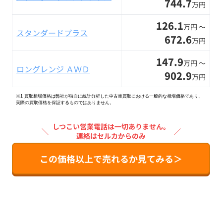
744.7
万円
126.1
万円 〜
スタンダードプラス
672.6
万円
147.9
万円 〜
ロングレンジ ＡＷＤ
902.9
万円
※1 買取相場価格は弊社が独自に統計分析した中古車買取における一般的な相場価格であり、
実際の買取価格を保証するものではありません。
しつこい営業電話は一切ありません。
＼
／
連絡はセルカからのみ
この価格以上で売れるか見てみる＞