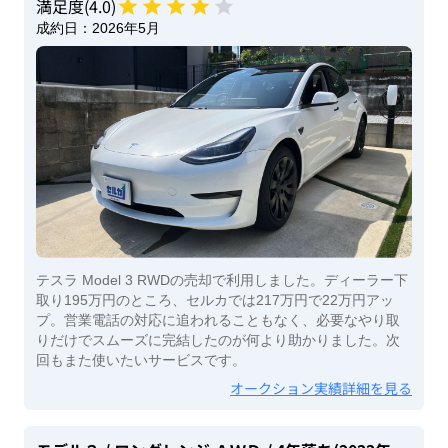
満足度(
4
.0)
成約日：
2026年5月
テスラ Model 3 RWDの売却で利用しました。ディーラー下
取り195万円のところ、セルカでは217万円で22万円アッ
プ。営業電話の対応に追われることもなく、必要なやり取
りだけでスムーズに完結したのが何より助かりました。次
回もまた使いたいサービスです。
オークション実績詳細を見る