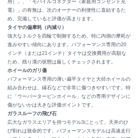
用）」、「モバイルコネクター（家庭用コンセント充
電）」の有無は、次のオーナーの利便性に直結するた
め、完備していると評価が高まります。
タイヤの偏摩耗（内減り）
強大なトルクを四輪で制御するため、特に内側の摩耗が
進みやすい傾向にあります。パフォーマンス専用の20
インチ（または21インチ）タイヤは交換費用が高額な
ため、残り溝の状態は厳しくチェックされます。
ホイールのガリ傷
パフォーマンス専用の薄い扁平タイヤと大径ホイールの
組み合わせは、縁石などで非常に傷つきやすいです。特
に「ウーバータービンホイール」などの専用デザインに
傷がないかは大きな評価ポイントです。
ガラスルーフの飛び石
広大なガラスエリアを持つモデル3にとって、天井のひ
び割れは致命的です。パフォーマンスモデルは高速走行