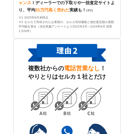
ャンス
！
ディーラーでの下取りや一括査定サイトよ
り、平均
31万円高く売れた
実績も！
(※2)
※1 2025年8月末時点
※2 セルカで売却されたお客様の、セルカ売却価格と他社査定額の差額
平均額を算出（当社実施アンケートより2022年4月～2024年9月 回答
1,533件）
複数社からの
電話営業なし
！
やりとりはセルカ１社とだけ