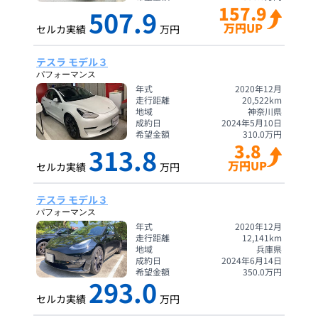
157.9
507.9
万円UP
セルカ実績
万円
テスラ モデル３
パフォーマンス
年式
2020年12月
走行距離
20,522
km
地域
神奈川県
成約日
2024年5月10日
希望金額
310.0
万円
3.8
313.8
万円UP
セルカ実績
万円
テスラ モデル３
パフォーマンス
年式
2020年12月
走行距離
12,141
km
地域
兵庫県
成約日
2024年6月14日
希望金額
350.0
万円
293.0
セルカ実績
万円