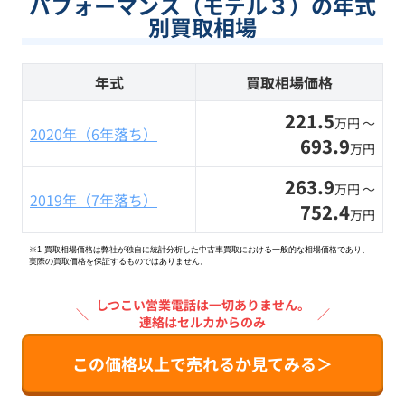
パフォーマンス（モデル３）の年式
別買取相場
年式
買取相場価格
221.5
万円 〜
2020年（6年落ち）
693.9
万円
263.9
万円 〜
2019年（7年落ち）
752.4
万円
※1 買取相場価格は弊社が独自に統計分析した中古車買取における一般的な相場価格であり、
実際の買取価格を保証するものではありません。
しつこい営業電話は一切ありません。
＼
／
連絡はセルカからのみ
この価格以上で売れるか見てみる＞