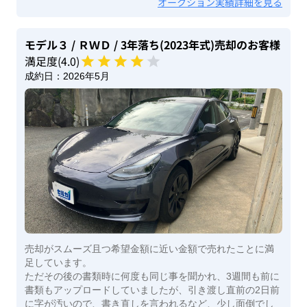
オークション実績詳細を見る
モデル３
/ ＲＷＤ
/ 3年落ち(2023年式)
売却のお客様
満足度(
4
.0)
成約日：
2026年5月
売却がスムーズ且つ希望金額に近い金額で売れたことに満
足しています。
ただその後の書類時に何度も同じ事を聞かれ、3週間も前に
書類もアップロードしていましたが、引き渡し直前の2日前
に字が汚いので、書き直しを言われるなど、少し面倒でし