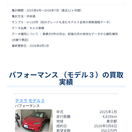
集計期間：
2025年8月
〜
2026年7月
（直近12ヶ月間）
集計方法：中央値
サンプル：n=
110
件
（別のグレードも含むモデル３全体の買取価格データ）
データ出典：セルカ実績
データ補完について ： 実績が0件の月は、前後の月の有効なデータから線形補完
(点線で表記)
最終更新日：
2026年8月1日
パフォーマンス （モデル３）の買取
実績
テスラ モデル３
パフォーマンス
年式
2025年1月
走行距離
4,828
km
地域
東京都
成約日
2026年5月8日
希望金額
350.0
万円