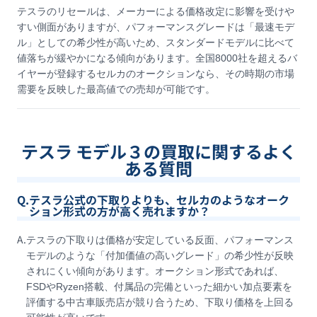
テスラのリセールは、メーカーによる価格改定に影響を受けや
すい側面がありますが、パフォーマンスグレードは「最速モデ
ル」としての希少性が高いため、スタンダードモデルに比べて
値落ちが緩やかになる傾向があります。全国8000社を超えるバ
イヤーが登録するセルカのオークションなら、その時期の市場
需要を反映した最高値での売却が可能です。
テスラ モデル３の買取に関するよく
ある質問
Q.
テスラ公式の下取りよりも、セルカのようなオーク
ション形式の方が高く売れますか？
A.
テスラの下取りは価格が安定している反面、パフォーマンス
モデルのような「付加価値の高いグレード」の希少性が反映
されにくい傾向があります。オークション形式であれば、
FSDやRyzen搭載、付属品の完備といった細かい加点要素を
評価する中古車販売店が競り合うため、下取り価格を上回る