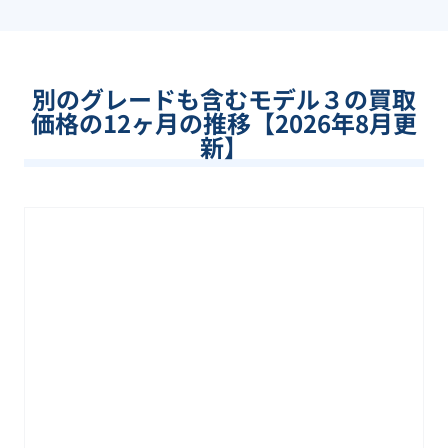
別のグレードも含む
モデル３
の買取
価格の12ヶ月の推移【
2026
年
8
月更
新】