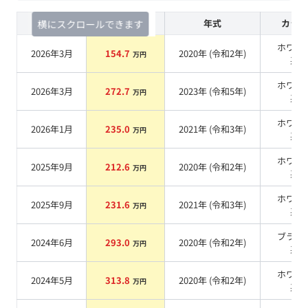
査定時期
セルカ実績
年式
カラー
横にスクロールできます
ホワイ
2026年3月
154.7
2020
年 (
令和2年
)
万円
系
ホワイ
2026年3月
272.7
2023
年 (
令和5年
)
万円
系
ホワイ
2026年1月
235.0
2021
年 (
令和3年
)
万円
系
ホワイ
2025年9月
212.6
2020
年 (
令和2年
)
万円
系
ホワイ
2025年9月
231.6
2021
年 (
令和3年
)
万円
系
ブラッ
2024年6月
293.0
2020
年 (
令和2年
)
万円
系
ホワイ
2024年5月
313.8
2020
年 (
令和2年
)
万円
系