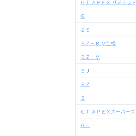
ＧＴ ＡＰＥＸ リミテッ
Ｇ
ＺＳ
ＢＺ－Ｒ Ｖ仕様
ＢＺ－Ｖ
ＳＪ
ＦＺ
Ｓ
ＧＴ ＡＰＥＸスーパー
ＧＬ