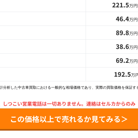
221.5
万円
46.4
万円
89.8
万円
38.6
万円
69.2
万円
192.5
万
統計分析した中古車買取における一般的な相場価格であり、実際の買取価格を保証す
＼
しつこい営業電話は一切ありません。
連絡はセルカからのみ
この価格以上で売れるか見てみる＞