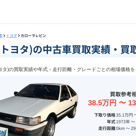
索
トヨタ
カローラレビン
(トヨタ)の中古車買取実績・買
ヨタ)の買取実績や年式・走行距離・グレードごとの相場価格
買取参考
38.5万円 〜 1
下取り価格
35.1万円 
年式
1973年 〜
走行距離
0km 〜 29