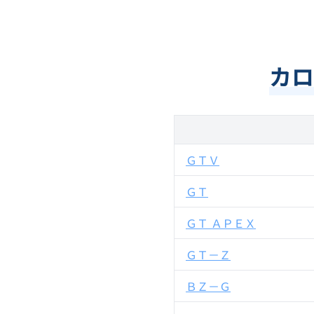
カロ
ＧＴＶ
ＧＴ
ＧＴ ＡＰＥＸ
ＧＴ－Ｚ
ＢＺ－Ｇ