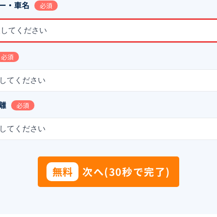
ー・車名
必須
択してください
必須
してください
離
必須
してください
無料
次へ(30秒で完了)