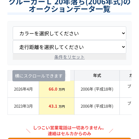
クルーガーＬ 20年落ち(2006年式)の
オークションデータ一覧
条件をリセット
査定時期
セルカ実績
年式
カラ
横にスクロールできます
ブラ
2026年4月
66.0
2006
年 (
平成18年
)
万円
系
ブラ
2023年3月
43.1
2006
年 (
平成18年
)
万円
系
しつこい営業電話は一切ありません。
＼
／
連絡はセルカからのみ