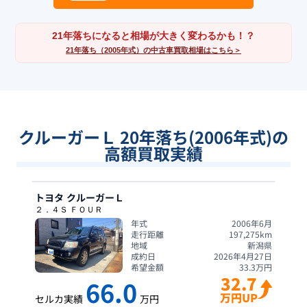
21年落ちになると相場が大きく変わるかも！？
21年落ち（2005年式）の中古車買取相場はこちら＞
クルーガーＬ 20年落ち(2006年式)の
高額買取実績
トヨタ
クルーガーＬ
２．４Ｓ ＦＯＵＲ
年式
2006年6月
走行距離
197,275
km
地域
新潟県
成約日
2026年4月27日
希望金額
33.3
万円
32.7
66.0
万円UP
セルカ実績
万円