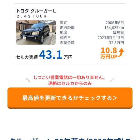
トヨタ
クルーガーＬ
２．４Ｓ ＦＯＵＲ
年式
2006年6月
走行距離
164,625
km
地域
福島県
成約日
2023年3月13日
希望金額
32.3
万円
10.8
43.1
万円UP
セルカ実績
万円
しつこい営業電話は一切ありません。
＼
／
連絡はセルカからのみ
最高値を更新できるかチェックする＞