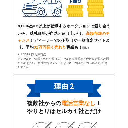
8,000社
以上が登録するオークションで競り合う
(※1)
から、落札価格が自然と吊り上がり、
高額売却のチ
ャンス
！
ディーラーでの下取りや一括査定サイトよ
り、平均
31万円高く売れた
実績も！
(※2)
※1 2025年8月末時点
※2 セルカで売却されたお客様の、セルカ売却価格と他社査定額の差額
平均額を算出（当社実施アンケートより2022年4月～2024年9月 回答
1,533件）
複数社からの
電話営業なし
！
やりとりはセルカ１社とだけ