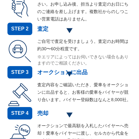
さい。お申し込み後、担当より査定のお日にち
のご連絡を差し上げます。複数社からのしつこ
い営業電話はありません。
査定
STEP
2
ご自宅で査定を受けましょう。査定のお時間は
約30〜60分程度です。
※エリアによってはお伺いできない場合もあり
ますのでご相談ください。
オークションに出品
STEP
3
査定内容をご確認いただき、愛車をオークショ
ンに出品すると、お客様の愛車をバイヤーが競
り合います。バイヤー登録数はなんと
8,000
社。
売却
STEP
4
オークションで最高額を入札したバイヤーへ売
却！愛車をバイヤーに渡し、セルカから代金を