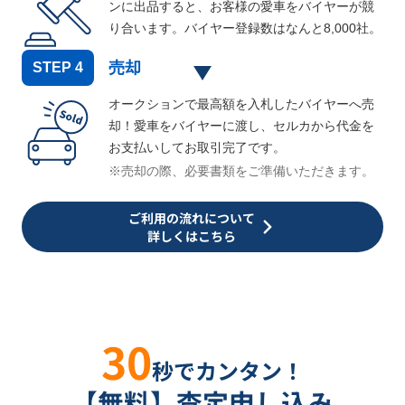
ンに出品すると、お客様の愛車をバイヤーが競
り合います。バイヤー登録数はなんと
8,000
社。
売却
STEP
4
オークションで最高額を入札したバイヤーへ売
却！愛車をバイヤーに渡し、セルカから代金を
お支払いしてお取引完了です。
※売却の際、必要書類をご準備いただきます。
ご利用の流れについて
詳しくはこちら
30
秒でカンタン！
【無料】査定申し込み