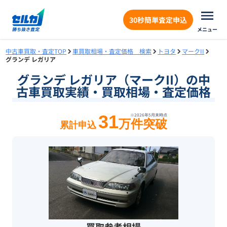
30秒簡単査定申込
メニュー
中古車買取・査定TOP
車買取相場・査定価格 検索
トヨタ
マークII
グランデ レガリア
グランデ レガリア（マークII）の中
古車買取実績・買取相場・査定価格
31
※
2026年5月末
時点
万件突破
累計申込
買取参考相場