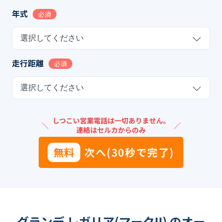
年式
必須
選択してください
走行距離
必須
選択してください
しつこい営業電話は一切ありません。
＼
／
連絡はセルカからのみ
無料
次へ(30秒で完了)
グランデ レガリア(マークII) のオー