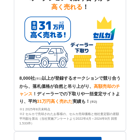
高く売れる
！
8,000社
以上が登録するオークションで競り合う
(※1)
から、落札価格が自然と吊り上がり、
高額売却のチ
ャンス
！
ディーラーでの下取りや一括査定サイトよ
り、平均
31万円高く売れた
実績も！
(※2)
※1 2025年8月末時点
※2 セルカで売却されたお客様の、セルカ売却価格と他社査定額の差額
平均額を算出（当社実施アンケートより2022年4月～2024年9月 回答
1,533件）