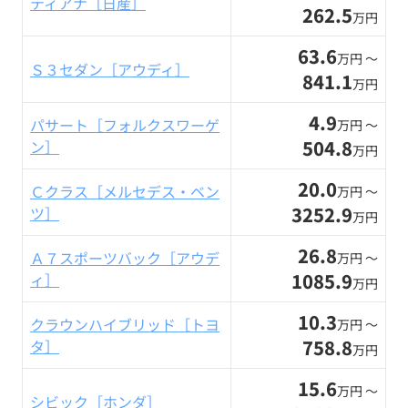
ティアナ［日産］
262.5
万円
63.6
万円 〜
Ｓ３セダン［アウディ］
841.1
万円
4.9
パサート［フォルクスワーゲ
万円 〜
504.8
ン］
万円
20.0
Ｃクラス［メルセデス・ベン
万円 〜
3252.9
ツ］
万円
26.8
Ａ７スポーツバック［アウデ
万円 〜
1085.9
ィ］
万円
10.3
クラウンハイブリッド［トヨ
万円 〜
758.8
タ］
万円
15.6
万円 〜
シビック［ホンダ］