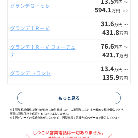
13.5
万円 〜
グランデＧ－ｔｂ
594.1
万円
※2
31.6
万円 〜
グランデｉＲ－Ｖ
431.8
万円
76.6
グランデｉＲ－Ｖ フォーチュ
万円 〜
421.7
ナ
万円
13.4
万円 〜
グランデ トラント
135.9
万円
もっと見る
※1 買取相場価格は弊社が独自に統計分析した中古車買取における一般的な相場価格であり、
実際の買取価格を保証するものではありません。
※2
同グレードの流通台数が少ないため、同型車種 / 近接年式のデータで推定しています。
しつこい営業電話は一切ありません。
＼
／