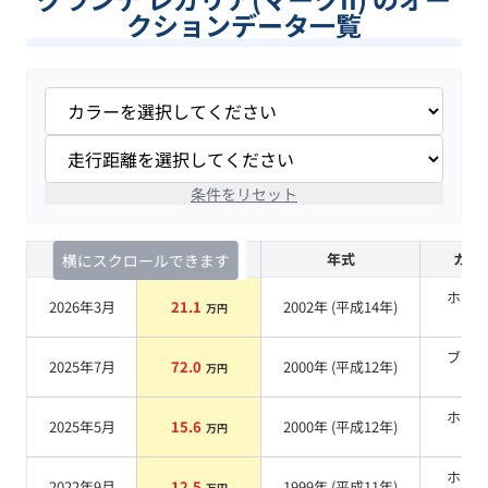
クションデータ一覧
条件をリセット
査定時期
セルカ実績
年式
カラ
横にスクロールできます
ホワ
2026年3月
21.1
2002
年 (
平成14年
)
万円
系
ブラ
2025年7月
72.0
2000
年 (
平成12年
)
万円
系
ホワ
2025年5月
15.6
2000
年 (
平成12年
)
万円
系
ホワ
2022年9月
12.5
1999
年 (
平成11年
)
万円