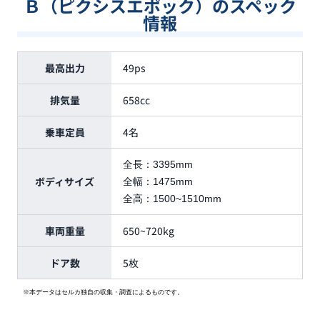
Ｂ（ピクシスエポック）のスペック
情報
最高出力
49ps
排気量
658cc
乗車定員
4名
全長：
3395mm
ボディサイズ
全幅：
1475mm
全高：
1500~1510mm
車両重量
650~720kg
ドア数
5枚
※本データはセルカ独自の収集・調査によるものです。