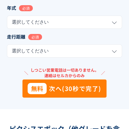
年式
必須
選択してください
走行距離
必須
選択してください
しつこい営業電話は一切ありません。
＼
／
連絡はセルカからのみ
無料
次へ(30秒で完了)
ピクシスエポック（他グレードを含