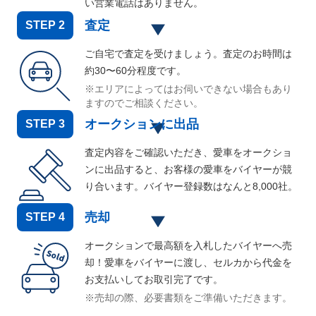
い営業電話はありません。
査定
STEP
2
ご自宅で査定を受けましょう。査定のお時間は
約30〜60分程度です。
※エリアによってはお伺いできない場合もあり
ますのでご相談ください。
オークションに出品
STEP
3
査定内容をご確認いただき、愛車をオークショ
ンに出品すると、お客様の愛車をバイヤーが競
り合います。バイヤー登録数はなんと
8,000
社。
売却
STEP
4
オークションで最高額を入札したバイヤーへ売
却！愛車をバイヤーに渡し、セルカから代金を
お支払いしてお取引完了です。
※売却の際、必要書類をご準備いただきます。