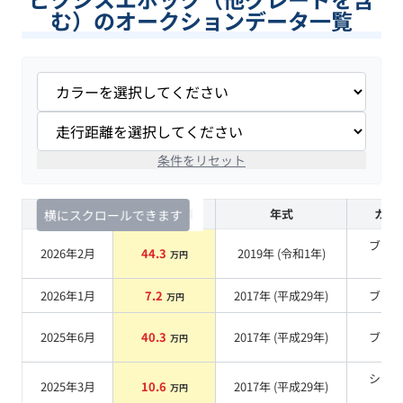
む）のオークションデータ一覧
条件をリセット
査定時期
セルカ実績
年式
カラ
横にスクロールできます
ブラ
2026年2月
44.3
2019
年 (
令和1年
)
万円
系
2026年1月
7.2
2017
年 (
平成29年
)
ブル
万円
2025年6月
40.3
2017
年 (
平成29年
)
ブル
万円
シル
2025年3月
10.6
2017
年 (
平成29年
)
万円
系