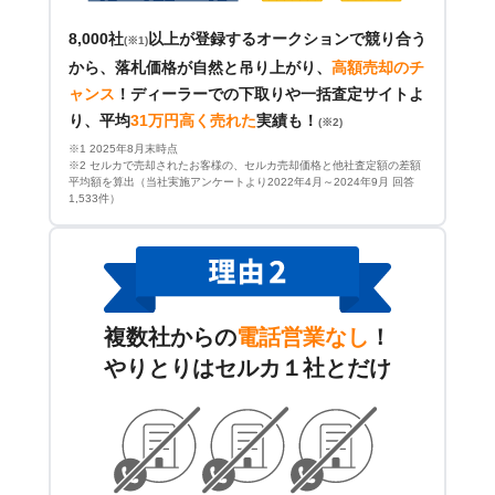
8,000社
以上が登録するオークションで競り合う
(※1)
から、落札価格が自然と吊り上がり、
高額売却のチ
ャンス
！
ディーラーでの下取りや一括査定サイトよ
り、平均
31万円高く売れた
実績も！
(※2)
※1 2025年8月末時点
※2 セルカで売却されたお客様の、セルカ売却価格と他社査定額の差額
平均額を算出（当社実施アンケートより2022年4月～2024年9月 回答
1,533件）
複数社からの
電話営業なし
！
やりとりはセルカ１社とだけ