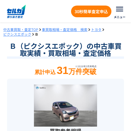
30秒簡単査定申込
メニュー
中古車買取・査定TOP
車買取相場・査定価格 検索
トヨタ
ピクシスエポック
Ｂ
Ｂ（ピクシスエポック）の中古車買
取実績・買取相場・査定価格
31
※
2026年5月末
時点
万件突破
累計申込
買取参考相場