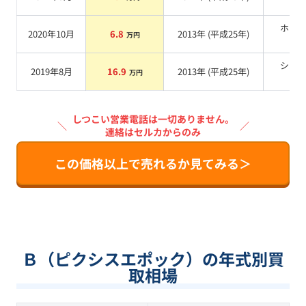
系
ホワ
2020年10月
6.8
2013
年 (
平成25年
)
万円
系
シル
2019年8月
16.9
2013
年 (
平成25年
)
万円
系
しつこい営業電話は一切ありません。
＼
／
連絡はセルカからのみ
この価格以上で売れるか見てみる＞
Ｂ（ピクシスエポック）の年式別買
取相場