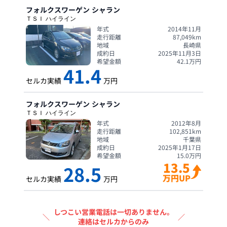
フォルクスワーゲン
シャラン
ＴＳＩ ハイライン
年式
2014年11月
走行距離
87,049
km
地域
長崎県
成約日
2025年11月3日
希望金額
42.1
万円
41.4
セルカ実績
万円
フォルクスワーゲン
シャラン
ＴＳＩ ハイライン
年式
2012年8月
走行距離
102,851
km
地域
千葉県
成約日
2025年1月17日
希望金額
15.0
万円
13.5
28.5
万円UP
セルカ実績
万円
しつこい営業電話は一切ありません。
＼
／
連絡はセルカからのみ