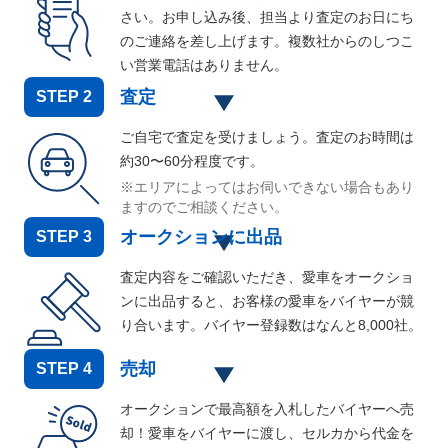
さい。お申し込み後、担当より査定のお日にち
のご連絡を差し上げます。複数社からのしつこ
い営業電話はありません。
査定
STEP
2
ご自宅で査定を受けましょう。査定のお時間は
約30〜60分程度です。
※エリアによってはお伺いできない場合もあり
ますのでご相談ください。
オークションに出品
STEP
3
査定内容をご確認いただき、愛車をオークショ
ンに出品すると、お客様の愛車をバイヤーが競
り合います。バイヤー登録数はなんと
8,000
社。
売却
STEP
4
オークションで最高額を入札したバイヤーへ売
却！愛車をバイヤーに渡し、セルカから代金を