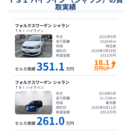
取実績
フォルクスワーゲン
シャラン
ＴＳＩ ハイライン
年式
2022年9月
走行距離
10,654
km
地域
埼玉県
成約日
2024年3月18日
希望金額
333.0
万円
18.1
351.1
万円UP
セルカ実績
万円
フォルクスワーゲン
シャラン
ＴＳＩ ハイライン
年式
2018年5月
走行距離
31,726
km
地域
東京都
成約日
2020年9月11日
希望金額
290.0
万円
261.0
セルカ実績
万円