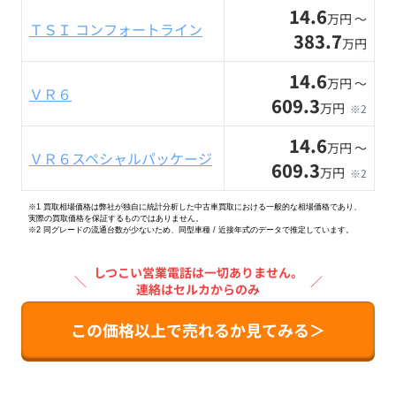
14.6
万円 〜
ＴＳＩ コンフォートライン
383.7
万円
14.6
万円 〜
ＶＲ６
609.3
万円
※2
14.6
万円 〜
ＶＲ６スペシャルパッケージ
609.3
万円
※2
※1 買取相場価格は弊社が独自に統計分析した中古車買取における一般的な相場価格であり、
実際の買取価格を保証するものではありません。
※2
同グレードの流通台数が少ないため、同型車種 / 近接年式のデータで推定しています。
しつこい営業電話は一切ありません。
＼
／
連絡はセルカからのみ
この価格以上で売れるか見てみる＞