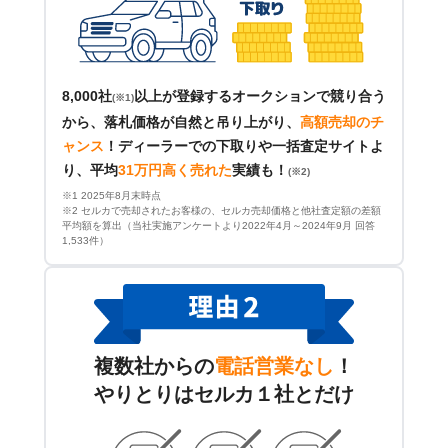
8,000社
以上が登録するオークションで競り合う
(※1)
から、落札価格が自然と吊り上がり、
高額売却のチ
ャンス
！
ディーラーでの下取りや一括査定サイトよ
り、平均
31万円高く売れた
実績も！
(※2)
※1 2025年8月末時点
※2 セルカで売却されたお客様の、セルカ売却価格と他社査定額の差額
平均額を算出（当社実施アンケートより2022年4月～2024年9月 回答
1,533件）
複数社からの
電話営業なし
！
やりとりはセルカ１社とだけ