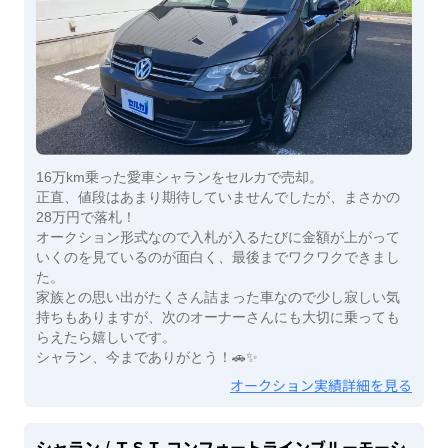
16万km乗った愛車シャランをセルカで売却。
正直、値段はあまり期待していませんでしたが、まさかの
28万円で落札！
オークション形式なので入札が入るたびに金額が上がって
いくのを見ているのが面白く、最後までワクワクできまし
た。
家族との思い出がたくさん詰まった車なので少し寂しい気
持ちもありますが、次のオーナーさんにも大切に乗っても
らえたら嬉しいです。
シャラン、今までありがとう！🚗✨
オークション実績詳細を見る
シャラン
/ ＴＳＩ コンフォートラインブルーモーシ