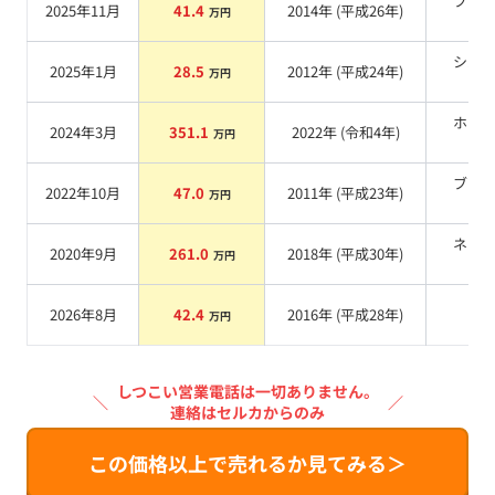
ブラ
2025年11月
41.4
2014
年 (
平成26年
)
万円
系
シル
2025年1月
28.5
2012
年 (
平成24年
)
万円
系
ホワ
2024年3月
351.1
2022
年 (
令和4年
)
万円
系
ブラ
2022年10月
47.0
2011
年 (
平成23年
)
万円
系
ネイ
2020年9月
261.0
2018
年 (
平成30年
)
万円
系
2026年8月
42.4
2016
年 (
平成28年
)
系
万円
しつこい営業電話は一切ありません。
＼
／
連絡はセルカからのみ
この価格以上で売れるか見てみる＞