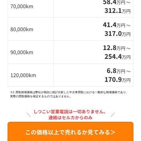
58.4
万円 〜
70,000km
312.1
万円
41.4
万円 〜
80,000km
317.0
万円
12.8
万円 〜
90,000km
254.4
万円
6.8
万円 〜
120,000km
170.9
万円
※1 買取相場価格は弊社が独自に統計分析した中古車買取における一般的な相場価格であり、
実際の買取価格を保証するものではありません。
しつこい営業電話は一切ありません。
＼
／
連絡はセルカからのみ
この価格以上で売れるか見てみる＞