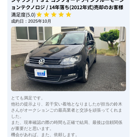
ョンテクノロジ
/ 14年落ち(2012年式)
売却のお客様
満足度(
5
.0)
成約日：
2025年10月
とても満足です。
他社の提示より、若干安い着地となりましたが担当の鈴木
さんがオークションごの最高業者と交渉を頑張ってくれま
した。
また、現車確認の際の時間も正確で結局、最後は信頼関係
が重要だと思います。
機会があれば、また、依頼します。