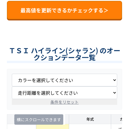
最高値を更新できるかチェックする＞
ＴＳＩ ハイライン(シャラン) のオー
クションデータ一覧
条件をリセット
査定時期
セルカ実績
年式
カラ
横にスクロールできます