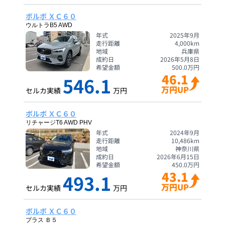
ボルボ ＸＣ６０
ウルトラB5 AWD
年式
2025年9月
走行距離
4,000
km
地域
兵庫県
成約日
2026年5月8日
希望金額
500.0
万円
46.1
546.1
万円UP
セルカ実績
万円
ボルボ ＸＣ６０
リチャージT6 AWD PHV
年式
2024年9月
走行距離
10,486
km
地域
神奈川県
成約日
2026年6月15日
希望金額
450.0
万円
43.1
493.1
万円UP
セルカ実績
万円
ボルボ ＸＣ６０
プラス Ｂ５