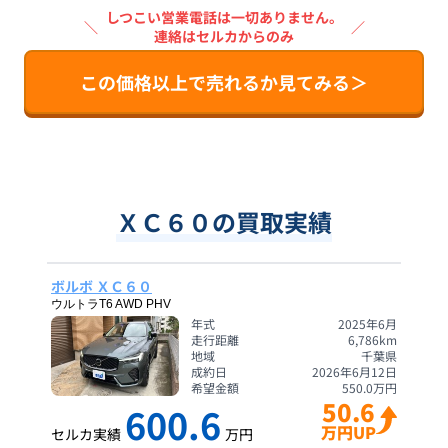
しつこい営業電話は一切ありません。
＼
／
連絡はセルカからのみ
この価格以上で売れるか見てみる＞
ＸＣ６０の買取実績
ボルボ ＸＣ６０
ウルトラT6 AWD PHV
年式
2025年6月
走行距離
6,786
km
地域
千葉県
成約日
2026年6月12日
希望金額
550.0
万円
50.6
600.6
万円UP
セルカ実績
万円