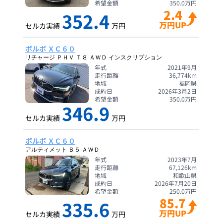
希望金額
350.0
万円
2.4
352.4
万円UP
セルカ実績
万円
ボルボ ＸＣ６０
リチャージ ＰＨＶ Ｔ８ ＡＷＤ インスクリプション
年式
2021年9月
走行距離
36,774
km
地域
福岡県
成約日
2026年3月2日
希望金額
350.0
万円
346.9
セルカ実績
万円
ボルボ ＸＣ６０
アルティメット Ｂ５ ＡＷＤ
年式
2023年7月
走行距離
67,126
km
地域
和歌山県
成約日
2026年7月20日
希望金額
250.0
万円
85.7
335.6
万円UP
セルカ実績
万円