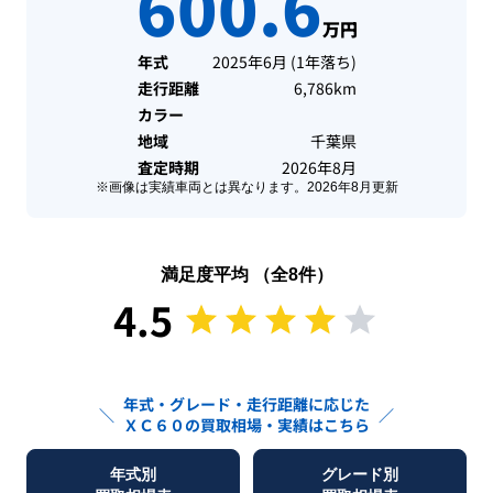
600.6
万円
年式
2025年6月
(
1年落ち
)
走行距離
6,786km
カラー
地域
千葉県
査定時期
2026年8月
※画像は実績車両とは異なります。
2026年8月
更新
満足度平均 （全
8
件）
4.5
年式・グレード・走行距離に応じた
＼
／
ＸＣ６０
の買取相場・実績はこちら
年式別
グレード別