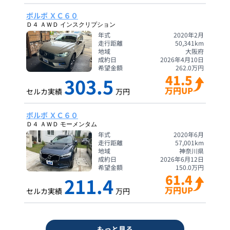
ボルボ ＸＣ６０
Ｄ４ ＡＷＤ インスクリプション
年式
2020年2月
走行距離
50,341
km
地域
大阪府
成約日
2026年4月10日
希望金額
262.0
万円
41.5
303.5
万円UP
セルカ実績
万円
ボルボ ＸＣ６０
Ｄ４ ＡＷＤ モーメンタム
年式
2020年6月
走行距離
57,001
km
地域
神奈川県
成約日
2026年6月12日
希望金額
150.0
万円
61.4
211.4
万円UP
セルカ実績
万円
もっと見る