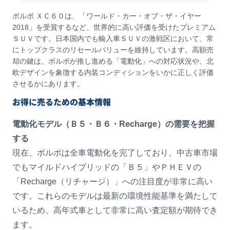
ボルボ ＸＣ６０は、「ワールド・カー・オブ・ザ・イヤー
2018」を受賞するなど、世界的に高い評価を受けたプレミアム
ＳＵＶです。日本国内でも輸入車ＳＵＶの激戦区において、常
にトップクラスのリセールバリューを維持しています。高額売
却の鍵は、ボルボが推し進める「電動化」への対応状況や、北
欧デザインを象徴する内装コンディションをいかに正しく評価
させるかにあります。
お得に売るための基本情報
電動化モデル（Ｂ５・Ｂ６・Recharge）の需要を把握
する
現在、ボルボは全車電動化を完了しており、中古車市場
でもマイルドハイブリッドの「Ｂ５」やＰＨＥＶの
「Recharge（リチャージ）」への注目度が非常に高い
です。これらのモデルは最新の環境性能基準を満たして
いるため、高年式車として非常に高い査定額が期待でき
ます。