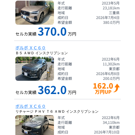
年式
2023年5月
走行距離
23,181
km
地域
三重県
成約日
2026年7月4日
希望金額
380.0
万円
370.0
セルカ実績
万円
ボルボ ＸＣ６０
Ｂ５ ＡＷＤ インスクリプション
年式
2022年6月
走行距離
11,302
km
地域
東京都
成約日
2026年6月8日
希望金額
200.0
万円
162.0
362.0
万円UP
セルカ実績
万円
ボルボ ＸＣ６０
リチャージ ＰＨＶ Ｔ６ ＡＷＤ インスクリプション
年式
2022年6月
走行距離
34,110
km
地域
東京都
成約日
2026年7月10日