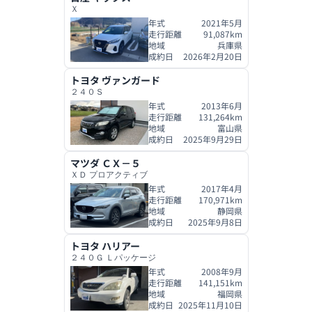
Ｘ
年式
2021年5月
走行距離
91,087
km
地域
兵庫県
成約日
2026年2月20日
トヨタ
ヴァンガード
２４０Ｓ
年式
2013年6月
走行距離
131,264
km
地域
富山県
成約日
2025年9月29日
マツダ
ＣＸ－５
ＸＤ プロアクティブ
年式
2017年4月
走行距離
170,971
km
地域
静岡県
成約日
2025年9月8日
トヨタ
ハリアー
２４０Ｇ Ｌパッケージ
年式
2008年9月
走行距離
141,151
km
地域
福岡県
成約日
2025年11月10日