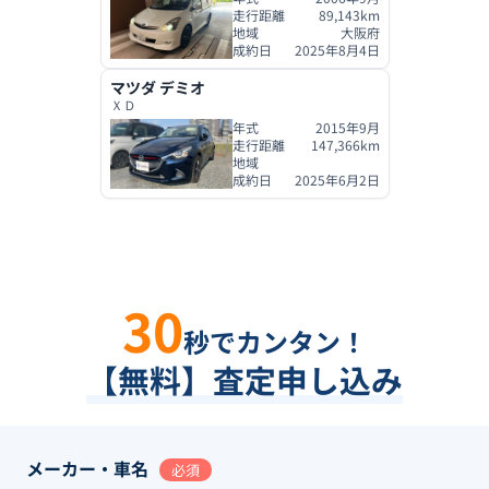
走行距離
89,143
km
地域
大阪府
成約日
2025年8月4日
マツダ
デミオ
ＸＤ
年式
2015年9月
走行距離
147,366
km
地域
成約日
2025年6月2日
30
秒でカンタン！
【無料】査定申し込み
メーカー・車名
必須