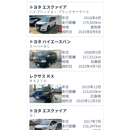
トヨタ
エスクァイア
ハイブリッドＧｉ ブラックテーラード
年式
2016年4月
走行距離
179,563
km
地域
愛知県
成約日
2025年8月4日
トヨタ
ハイエースバン
スーパーＧＬ
年式
2008年5月
走行距離
217,511
km
地域
兵庫県
成約日
2025年4月7日
レクサス
ＲＸ
ＲＸ２７０
年式
2010年12月
走行距離
215,033
km
地域
広島県
成約日
2025年11月3日
トヨタ
エスクァイア
Ｇｉ
年式
2017年7月
走行距離
132,347
km