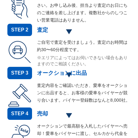
さい。お申し込み後、担当より査定のお日にち
のご連絡を差し上げます。複数社からのしつこ
い営業電話はありません。
査定
STEP
2
ご自宅で査定を受けましょう。査定のお時間は
約30〜60分程度です。
※エリアによってはお伺いできない場合もあり
ますのでご相談ください。
オークションに出品
STEP
3
査定内容をご確認いただき、愛車をオークショ
ンに出品すると、お客様の愛車をバイヤーが競
り合います。バイヤー登録数はなんと
8,000
社。
売却
STEP
4
オークションで最高額を入札したバイヤーへ売
却！愛車をバイヤーに渡し、セルカから代金を