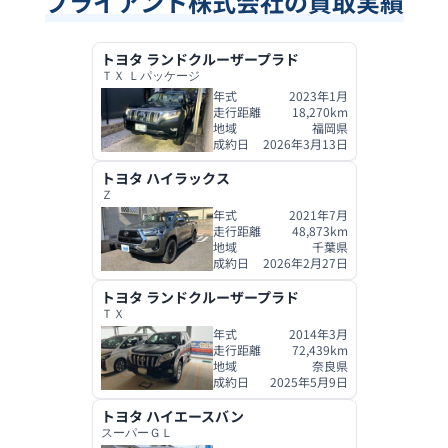
ブライアント株式会社
の買取実績
トヨタ
ランドクルーザープラド
ＴＸ Ｌパッケージ
年式
2023年1月
走行距離
18,270
km
地域
福岡県
成約日
2026年3月13日
トヨタ
ハイラックス
Ｚ
年式
2021年7月
走行距離
48,873
km
地域
千葉県
成約日
2026年2月27日
トヨタ
ランドクルーザープラド
ＴＸ
年式
2014年3月
走行距離
72,439
km
地域
奈良県
成約日
2025年5月9日
トヨタ
ハイエースバン
スーパーＧＬ