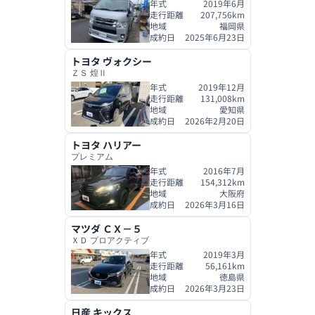
年式
2019年6月
走行距離
207,756
km
地域
福岡県
成約日
2025年6月23日
トヨタ
ヴォクシー
ＺＳ 煌Ⅱ
年式
2019年12月
走行距離
131,008
km
地域
愛知県
成約日
2026年2月20日
トヨタ
ハリアー
プレミアム
年式
2016年7月
走行距離
154,312
km
地域
大阪府
成約日
2026年3月16日
マツダ
ＣＸ－５
ＸＤ プロアクティブ
年式
2019年3月
走行距離
56,161
km
地域
徳島県
成約日
2026年3月23日
日産
キックス