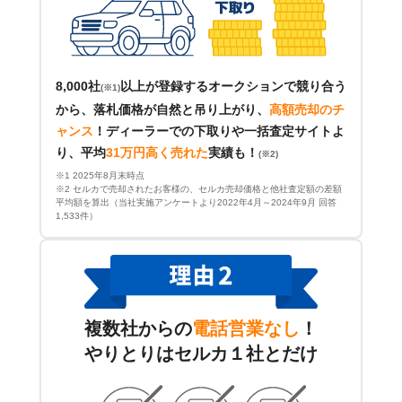
8,000社
以上が登録するオークションで競り合う
(※1)
から、落札価格が自然と吊り上がり、
高額売却のチ
ャンス
！
ディーラーでの下取りや一括査定サイトよ
り、平均
31万円高く売れた
実績も！
(※2)
※1 2025年8月末時点
※2 セルカで売却されたお客様の、セルカ売却価格と他社査定額の差額
平均額を算出（当社実施アンケートより2022年4月～2024年9月 回答
1,533件）
複数社からの
電話営業なし
！
やりとりはセルカ１社とだけ