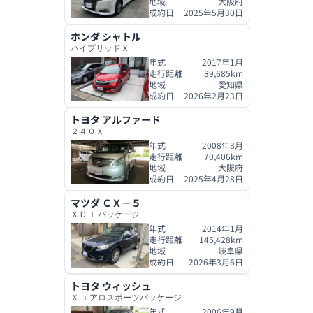
地域
大阪府
成約日
2025年5月30日
ホンダ
シャトル
ハイブリッドＸ
年式
2017年1月
走行距離
89,685
km
地域
愛知県
成約日
2026年2月23日
トヨタ
アルファード
２４０Ｘ
年式
2008年8月
走行距離
70,406
km
地域
大阪府
成約日
2025年4月28日
マツダ
ＣＸ－５
ＸＤ Ｌパッケージ
年式
2014年1月
走行距離
145,428
km
地域
岐阜県
成約日
2026年3月6日
トヨタ
ウィッシュ
Ｘ エアロスポーツパッケージ
年式
2006年9月