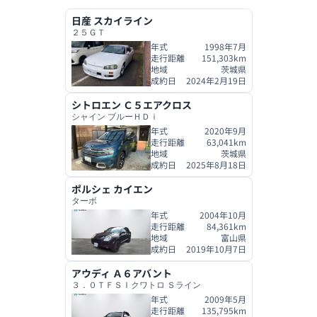
日産
スカイライン
２５ＧＴ
年式
1998年7月
走行距離
151,303
km
地域
茨城県
成約日
2024年2月19日
シトロエン
Ｃ５エアクロス
シャイン ブルーＨＤｉ
年式
2020年9月
走行距離
63,041
km
地域
茨城県
成約日
2025年8月18日
ポルシェ
カイエン
ターボ
年式
2004年10月
走行距離
84,361
km
地域
富山県
成約日
2019年10月7日
アウディ
Ａ６アバント
３．０ＴＦＳＩクワトロ Ｓライン
年式
2009年5月
走行距離
135,795
km