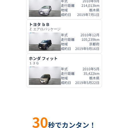
年式
2010年9月
走行距離
214,013
km
地域
栃木県
成約日
2019年7月1日
トヨタ
ｂＢ
Ｚ エアロパッケージ
年式
2010年12月
走行距離
105,239
km
地域
京都府
成約日
2019年9月16日
ホンダ
フィット
１３Ｇ
年式
2010年5月
走行距離
35,422
km
地域
栃木県
成約日
2019年5月22日
30
秒でカンタン！