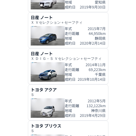
地域
愛知県
成約日
2019年9月30日
日産
ノート
Ｘ Ｖセレクション＋セーフティ
年式
2015年7月
走行距離
44,950
km
地域
静岡県
成約日
2020年2月14日
日産
ノート
Ｘ ＤＩＧ－Ｓ Ｖセレクション＋セーフティ
年式
2014年11月
走行距離
69,223
km
地域
千葉県
成約日
2019年10月14日
トヨタ
アクア
Ｓ
年式
2012年5月
走行距離
132,122
km
地域
神奈川県
成約日
2019年4月29日
トヨタ
プリウス
Ｓ