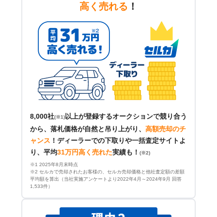
高く売れる
！
8,000社
以上が登録するオークションで競り合う
(※1)
から、落札価格が自然と吊り上がり、
高額売却のチ
ャンス
！
ディーラーでの下取りや一括査定サイトよ
り、平均
31万円高く売れた
実績も！
(※2)
※1 2025年8月末時点
※2 セルカで売却されたお客様の、セルカ売却価格と他社査定額の差額
平均額を算出（当社実施アンケートより2022年4月～2024年9月 回答
1,533件）