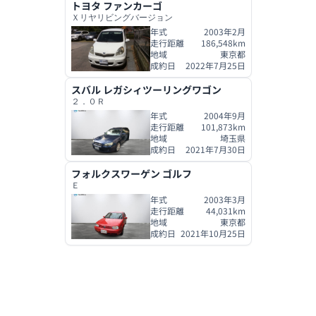
トヨタ
ファンカーゴ
Ｘリヤリビングバージョン
年式
2003年2月
走行距離
186,548
km
地域
東京都
成約日
2022年7月25日
スバル
レガシィツーリングワゴン
２．０Ｒ
年式
2004年9月
走行距離
101,873
km
地域
埼玉県
成約日
2021年7月30日
フォルクスワーゲン
ゴルフ
Ｅ
年式
2003年3月
走行距離
44,031
km
地域
東京都
成約日
2021年10月25日