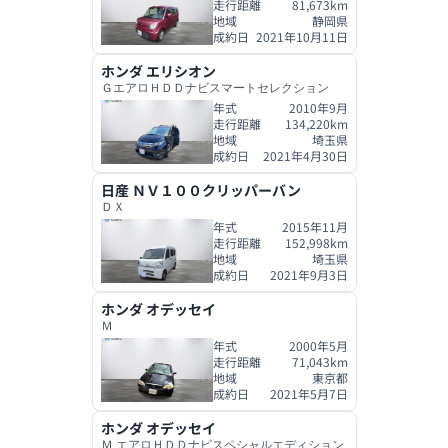
走行距離
81,673
km
地域
静岡県
成約日
2021年10月11日
ホンダ
エリシオン
ＧエアロＨＤＤナビスマートセレクション
年式
2010年9月
走行距離
134,220
km
地域
埼玉県
成約日
2021年4月30日
日産
ＮＶ１００クリッパーバン
ＤＸ
年式
2015年11月
走行距離
152,998
km
地域
埼玉県
成約日
2021年9月3日
ホンダ
オデッセイ
Ｍ
年式
2000年5月
走行距離
71,043
km
地域
東京都
成約日
2021年5月7日
ホンダ
オデッセイ
Ｍ エアロＨＤＤナビスペシャルエディション