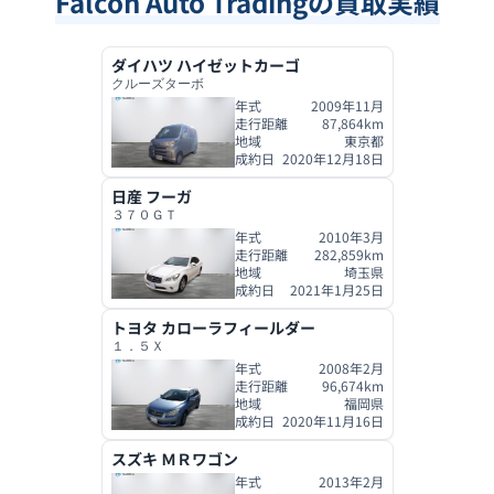
Falcon Auto Trading
の買取実績
ダイハツ
ハイゼットカーゴ
クルーズターボ
年式
2009年11月
走行距離
87,864
km
地域
東京都
成約日
2020年12月18日
日産
フーガ
３７０ＧＴ
年式
2010年3月
走行距離
282,859
km
地域
埼玉県
成約日
2021年1月25日
トヨタ
カローラフィールダー
１．５Ｘ
年式
2008年2月
走行距離
96,674
km
地域
福岡県
成約日
2020年11月16日
スズキ
ＭＲワゴン
年式
2013年2月