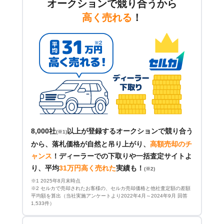
オークションで競り合うから
高く売れる
！
8,000社
以上が登録するオークションで競り合う
(※1)
から、落札価格が自然と吊り上がり、
高額売却のチ
ャンス
！
ディーラーでの下取りや一括査定サイトよ
り、平均
31万円高く売れた
実績も！
(※2)
※1 2025年8月末時点
※2 セルカで売却されたお客様の、セルカ売却価格と他社査定額の差額
平均額を算出（当社実施アンケートより2022年4月～2024年9月 回答
1,533件）