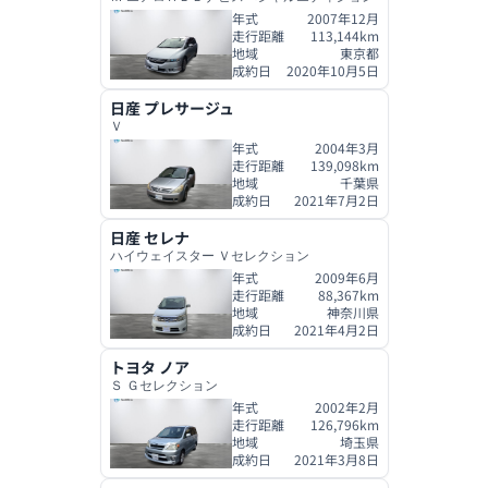
年式
2007年12月
走行距離
113,144
km
地域
東京都
成約日
2020年10月5日
日産
プレサージュ
Ｖ
年式
2004年3月
走行距離
139,098
km
地域
千葉県
成約日
2021年7月2日
日産
セレナ
ハイウェイスター Ｖセレクション
年式
2009年6月
走行距離
88,367
km
地域
神奈川県
成約日
2021年4月2日
トヨタ
ノア
Ｓ Ｇセレクション
年式
2002年2月
走行距離
126,796
km
地域
埼玉県
成約日
2021年3月8日