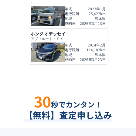
Ｌ
年式
2023年1月
走行距離
25,422
km
地域
熊本県
成約日
2026年3月13日
ホンダ
オデッセイ
アブソルート・ＥＸ
年式
2014年2月
走行距離
114,182
km
地域
熊本県
成約日
2026年3月23日
30
秒でカンタン！
【無料】査定申し込み