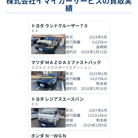
株式会社イマイカーサービス
の買取実
績
トヨタ
ランドクルーザー７０
ＡＸ
年式
2024年9月
走行距離
4,629
km
地域
長崎県
成約日
2026年2月13日
マツダ
ＭＡＺＤＡ３ファストバック
２０Ｓ レトロスポーツエディション
年式
2025年2月
走行距離
14,078
km
地域
熊本県
成約日
2026年2月16日
トヨタ
レジアスエースバン
ＤＸ
年式
2007年6月
走行距離
133,618
km
地域
熊本県
成約日
2026年2月9日
ホンダ
Ｎ－ＷＧＮ