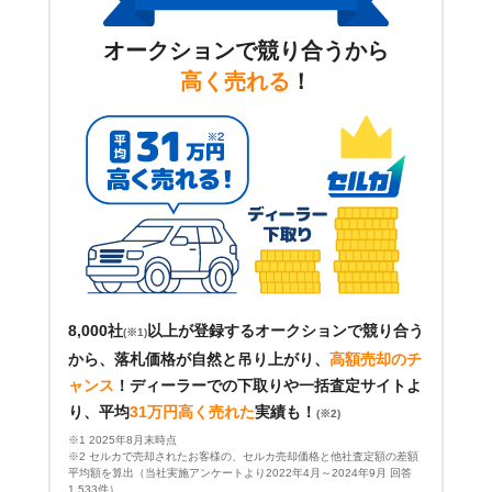
オークションで競り合うから
高く売れる
！
8,000社
以上が登録するオークションで競り合う
(※1)
から、落札価格が自然と吊り上がり、
高額売却のチ
ャンス
！
ディーラーでの下取りや一括査定サイトよ
り、平均
31万円高く売れた
実績も！
(※2)
※1 2025年8月末時点
※2 セルカで売却されたお客様の、セルカ売却価格と他社査定額の差額
平均額を算出（当社実施アンケートより2022年4月～2024年9月 回答
1,533件）