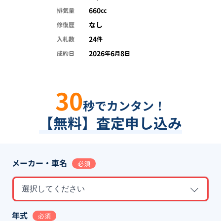
660
排気量
cc
なし
修復歴
24
入札数
件
2026
6
8
成約日
年
月
日
30
秒でカンタン！
【無料】査定申し込み
メーカー・車名
必須
選択してください
年式
必須