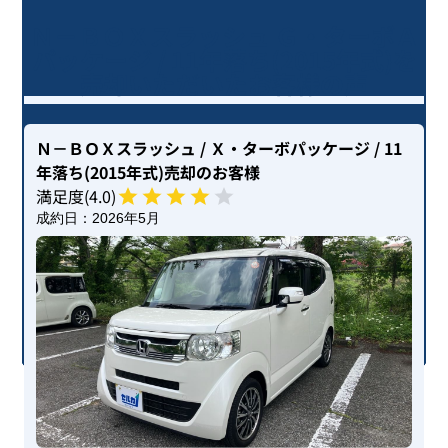
Ｎ－ＢＯＸスラッシュ Ｇ・ターボＡ
パッケージ / 11年落ち(2015年式)を
売却いただいたお客様の声
Ｎ－ＢＯＸスラッシュ
/ Ｘ・ターボパッケージ
/ 11
年落ち(2015年式)
売却のお客様
満足度(
4
.0)
成約日：
2026年5月