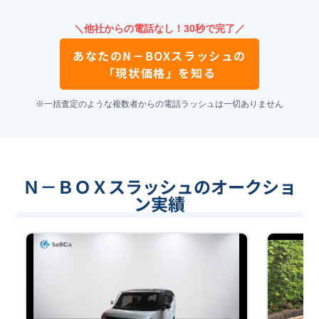
＼他社からの電話なし！30秒で完了／
あなたの
N－BOXスラッシュ
の
「現状価格」を知る
※一括査定のような複数者からの電話ラッシュは一切ありません
Ｎ－ＢＯＸスラッシュのオークショ
ン実績