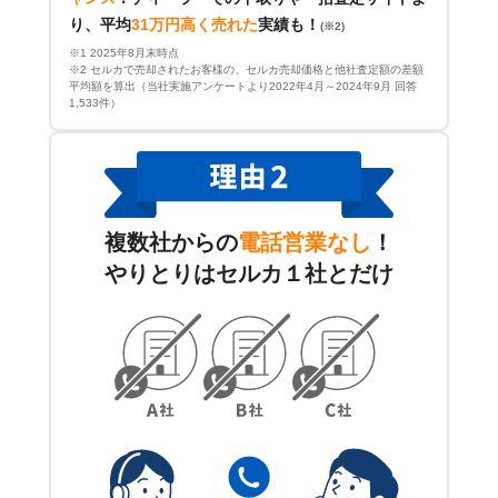
り、平均
31万円高く売れた
実績も！
(※2)
※1 2025年8月末時点
※2 セルカで売却されたお客様の、セルカ売却価格と他社査定額の差額
平均額を算出（当社実施アンケートより2022年4月～2024年9月 回答
1,533件）
複数社からの
電話営業なし
！
やりとりはセルカ１社とだけ