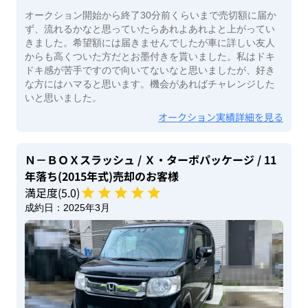
オークション開始から終了30分前くらいまで売切額に届か
ず、流れるかなと思っていたらあれよあれよと上がってい
きました。希望額には届きませんでしたが車に詳しい友人
からも高くついた方だとお墨付きを貰いました。私はドキ
ドキ感が苦手ですので向いてないなと思いましたが、好き
な方にはハマると思います。機会があればチャレンジした
いと思いました。
オークション実績詳細を見る
Ｎ－ＢＯＸスラッシュ
/ Ｘ・ターボパッケージ
/ 11
年落ち(2015年式)
売却のお客様
満足度(
5
.0)
成約日：
2025年3月