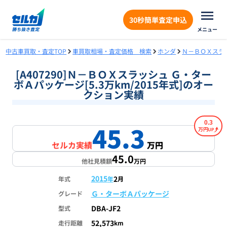
30秒簡単査定申込
メニュー
中古車買取・査定TOP
車買取相場・査定価格 検索
ホンダ
Ｎ－ＢＯＸスラ
[A407290]Ｎ－ＢＯＸスラッシュ Ｇ・ター
ボＡパッケージ[5.3万km/2015年式]のオー
クション実績
0.3
45.3
万円
セルカ実績
万円
45.0
他社見積額
万円
2015
2
年式
年
月
Ｇ・ターボＡパッケージ
グレード
DBA-JF2
型式
52,573
走行距離
km