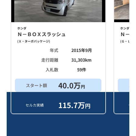
ホンダ
ホンダ
Ｎ－ＢＯＸスラッシュ
Ｎ－Ｂ
(
Ｘ・ターボパッケージ
)
(
Ｇ・Ｌタ
年式
2015年9月
走行距離
31,303
km
入札数
59
件
40.0
万
スタート額
ス
円
115.7
万
円
セルカ実績
セル